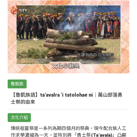
魯凱族
【魯凱族語】ta‘avalra ‘i tatolohae ni｜萬山部落勇
士祭的由來
文化介紹
傳統祖靈祭是一系列為期四個月的祭典，現今配合族人工
作求學濃縮為一天，並特別將「勇士祭(Ta‘avala)」凸顯