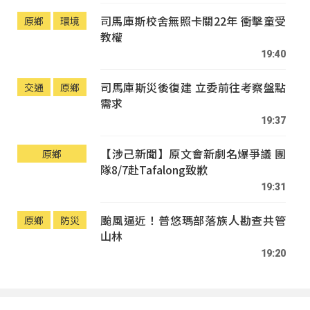
司馬庫斯校舍無照卡關22年 衝擊童受
原鄉
環境
教權
19:40
司馬庫斯災後復建 立委前往考察盤點
交通
原鄉
需求
19:37
【涉己新聞】原文會新劇名爆爭議 團
原鄉
隊8/7赴Tafalong致歉
19:31
颱風逼近！普悠瑪部落族人勘查共管
原鄉
防災
山林
19:20