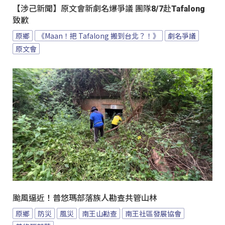
【涉己新聞】原文會新劇名爆爭議 團隊8/7赴Tafalong
致歉
原鄉
《Maan！把 Tafalong 搬到台北？！》
劇名爭議
原文會
颱風逼近！普悠瑪部落族人勘查共管山林
原鄉
防災
風災
南王山勘查
南王社區發展協會