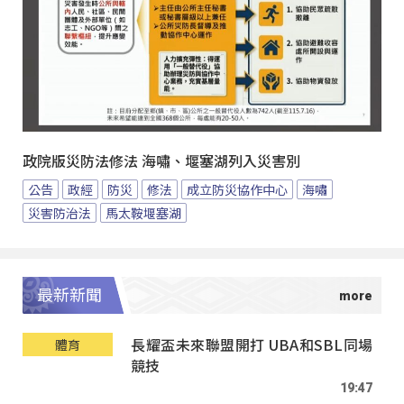
政院版災防法修法 海嘯、堰塞湖列入災害別
公告
政經
防災
修法
成立防災協作中心
海嘯
災害防治法
馬太鞍堰塞湖
最新新聞
長耀盃未來聯盟開打 UBA和SBL同場
體育
競技
19:47