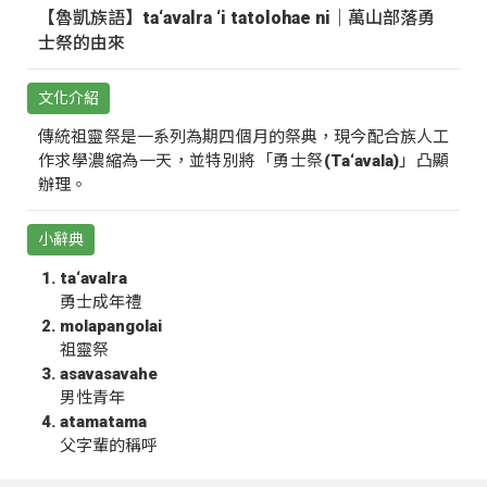
【魯凱族語】ta‘avalra ‘i tatolohae ni｜萬山部落勇
士祭的由來
文化介紹
傳統祖靈祭是一系列為期四個月的祭典，現今配合族人工
作求學濃縮為一天，並特別將「勇士祭(Ta‘avala)」凸顯
辦理。
小辭典
ta‘avalra
勇士成年禮
molapangolai
祖靈祭
asavasavahe
男性青年
atamatama
父字輩的稱呼