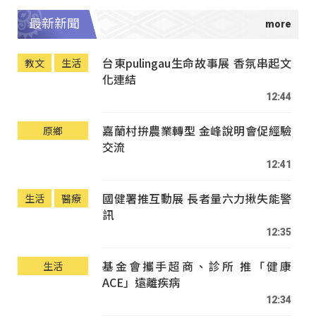
最新新聞
台東pulingau生命故事展 香氛串起文
教文
生活
化連結
12:44
嘉蘭村拚農業轉型 金峰說明會促經驗
原鄉
交流
12:41
國健署推互動展 長者量六力揪失能警
生活
醫療
訊
12:35
基金會攜手超商、診所 推「健康
生活
ACE」遠離疾病
12:34