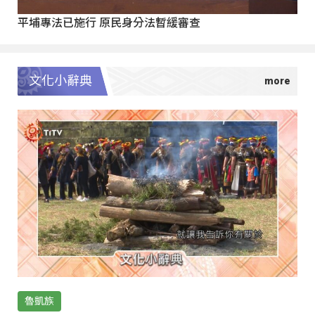
平埔專法已施行 原民身分法暫緩審查
文化小辭典
魯凱族