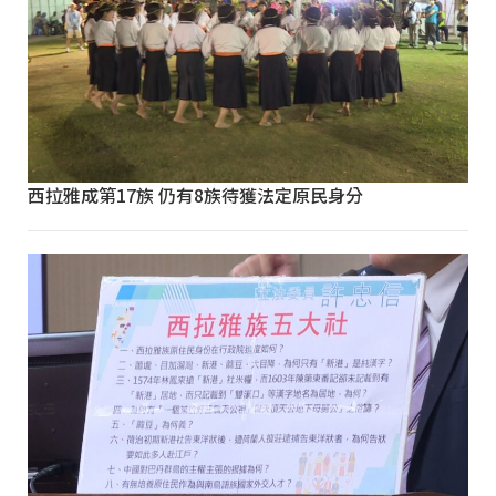
西拉雅成第17族 仍有8族待獲法定原民身分