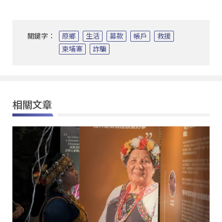
關鍵字：
原鄉
生活
募款
帳戶
救援
柬埔寨
詐騙
相關文章