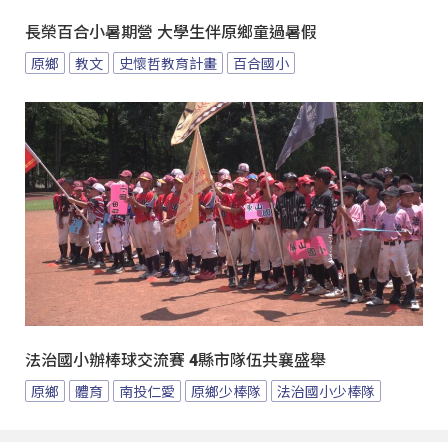
長榮百合小暑期營 大學生伴原鄉童過暑假
原鄉
教文
史懷哲教育計畫
百合國小
法治國小辦棒球交流賽 4縣市隊伍共襄盛舉
原鄉
體育
南投仁愛
原鄉少棒隊
法治國小少棒隊