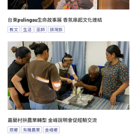
台東pulingau生命故事展 香氛串起文化連結
教文
生活
巫師
排灣族
嘉蘭村拚農業轉型 金峰說明會促經驗交流
原鄉
有機農業
金峰鄉