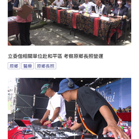
立委偕相關單位赴和平區 考察原鄉長照營運
原鄉
醫療
原鄉長照