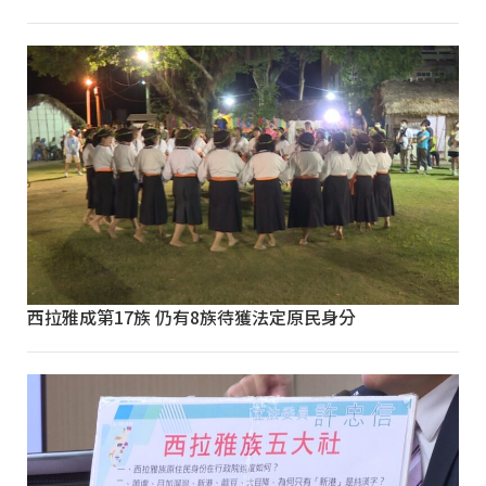
西拉雅成第17族 仍有8族待獲法定原民身分