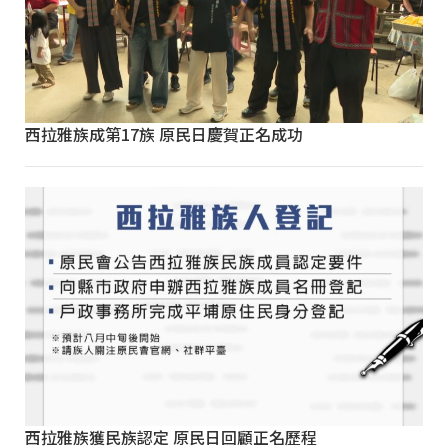
西拉雅族成第17族 原民日慶賀正名成功
西拉雅族獲民族認定 原民日回顧正名歷程