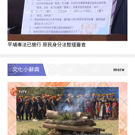
平埔專法已施行 原民身分法暫緩審查
文化小辭典