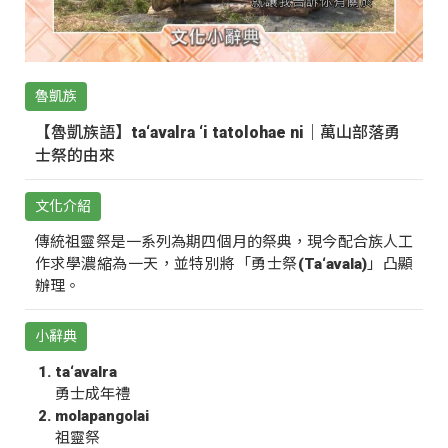
魯凱族
【魯凱族語】ta‘avalra ‘i tatolohae ni｜萬山部落勇
士祭的由來
文化介紹
傳統祖靈祭是一系列為期四個月的祭典，現今配合族人工
作求學濃縮為一天，並特別將「勇士祭(Ta‘avala)」凸顯
辦理。
小辭典
ta‘avalra
勇士成年禮
molapangolai
祖靈祭