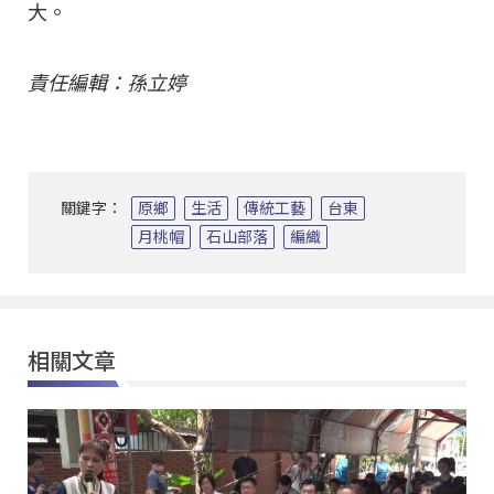
大。
責任編輯：孫立婷
關鍵字：
原鄉
生活
傳統工藝
台東
月桃帽
石山部落
編織
相關文章