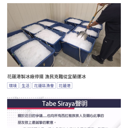
花蓮港製冰廠停擺 漁民克難從宜蘭運冰
環境
生活
花蓮區漁會
花蓮港