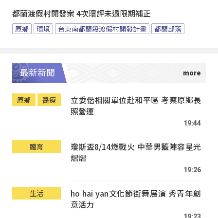
都蘭渡假村開發案 4次環評未過限期補正
原鄉
環境
台東南都蘭段渡假村開發計畫
都蘭部落
最新新聞
立委偕相關單位赴和平區 考察原鄉長
原鄉
醫療
照營運
19:44
瓊斯盃8/14燃戰火 中華男籃陣容星光
體育
熠熠
19:26
ho hai yan文化節街舞展演 秀青年創
生活
意活力
19:23