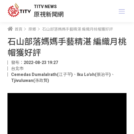
TITV NEWS
原視新聞網
首頁
原鄉
石山部落媽媽手藝精湛 編織月桃帽獲好評
石山部落媽媽手藝精湛 編織月桃
帽獲好評
發布：2022-08-23 19:27
台北市
Cemedas Dumalalrath(江子芊)
、
Iku Lo'oh(張治平)
、
Tjivuluwan(孫政賢)