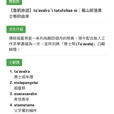
魯凱族
【魯凱族語】ta‘avalra ‘i tatolohae ni｜萬山部落勇
士祭的由來
文化介紹
傳統祖靈祭是一系列為期四個月的祭典，現今配合族人工
作求學濃縮為一天，並特別將「勇士祭(Ta‘avala)」凸顯
辦理。
小辭典
ta‘avalra
勇士成年禮
molapangolai
祖靈祭
asavasavahe
男性青年
atamatama
父字輩的稱呼