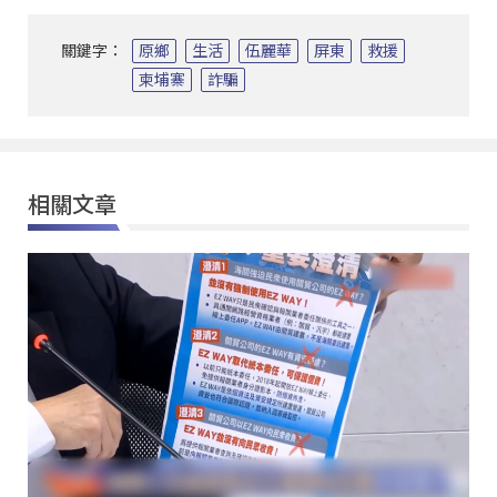
關鍵字：
原鄉
生活
伍麗華
屏東
救援
柬埔寨
詐騙
相關文章