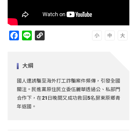
Facebook
Line
A
A
A
大綱
國人遭誘騙至海外打工詐騙案件頻傳，引發全國
關注。民進黨原住民立委伍麗華透過公、私部門
合作下，在21日晚間又成功救回5名屏東原鄉青
年返國。