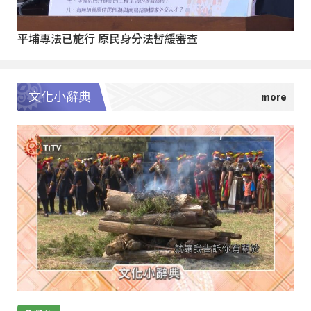
平埔專法已施行 原民身分法暫緩審查
文化小辭典