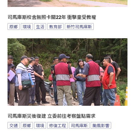
司馬庫斯校舍無照卡關22年 衝擊童受教權
原鄉
環境
生活
教育部
新竹司馬庫斯
司馬庫斯災後復建 立委前往考察盤點需求
交通
原鄉
環境
修復工程
司馬庫斯
颱風影響