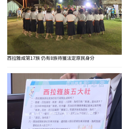
西拉雅成第17族 仍有8族待獲法定原民身分