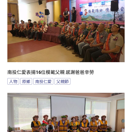
南投仁愛表揚16位模範父親 感謝爸爸辛勞
人物
原鄉
南投仁愛
父親節