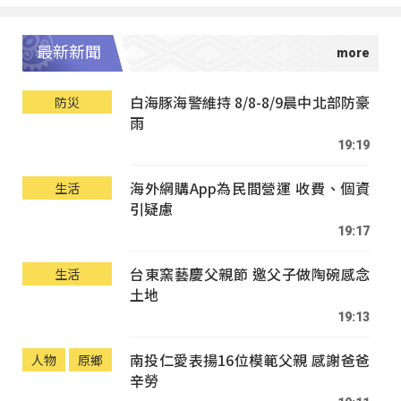
最新新聞
白海豚海警維持 8/8-8/9晨中北部防豪
防災
雨
19:19
海外網購App為民間營運 收費、個資
生活
引疑慮
19:17
台東窯藝慶父親節 邀父子做陶碗感念
生活
土地
19:13
南投仁愛表揚16位模範父親 感謝爸爸
人物
原鄉
辛勞