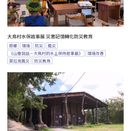
大鳥村水保故事展 災害記憶轉化防災教育
原鄉
環境
防災
風災
《山會說話－大鳥村的水土保持故事展》
環境改善
莫拉克風災
防災教育