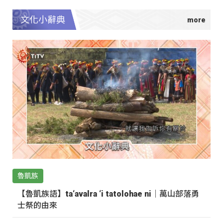
文化小辭典
魯凱族
【魯凱族語】ta‘avalra ‘i tatolohae ni｜萬山部落勇
士祭的由來