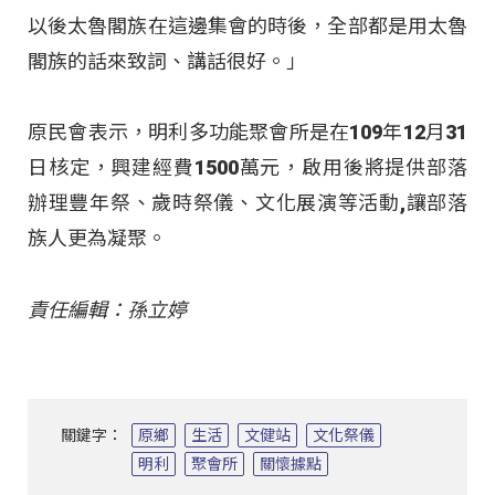
以後太魯閣族在這邊集會的時後，全部都是用太魯
閣族的話來致詞、講話很好。」
原民會表示，明利多功能聚會所是在109年12月31
日核定，興建經費1500萬元，啟用後將提供部落
辦理豐年祭、歲時祭儀、文化展演等活動,讓部落
族人更為凝聚。
責任編輯：孫立婷
關鍵字：
原鄉
生活
文健站
文化祭儀
明利
聚會所
關懷據點