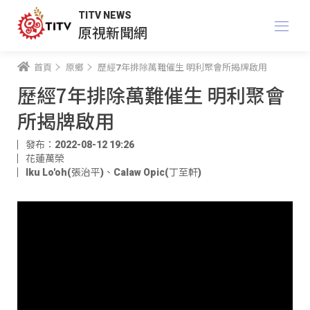
TITV NEWS
原視新聞網
首頁
原鄉
歷經7年排除萬難催生 明利聚會所揭牌啟用
歷經7年排除萬難催生 明利聚會
所揭牌啟用
發布：2022-08-12 19:26
花蓮萬榮
Iku Lo'oh(張治平)
、
Calaw Opic(丁至軒)