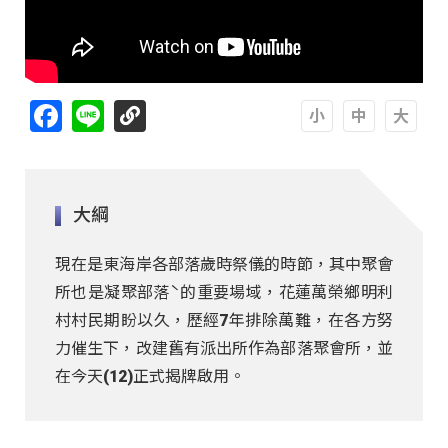
Facebook
Line
A
A
A
大綱
現在是東海岸各部落歲時祭儀的時節，其中聚會
所也是凝聚部落ˋ的重要場域，花蓮萬榮鄉明利
村村民期盼以久，歷經7年排除萬難，在各方努
力催生下，改建舊有派出所作為部落聚會所，並
在今天(12)正式揭牌啟用。