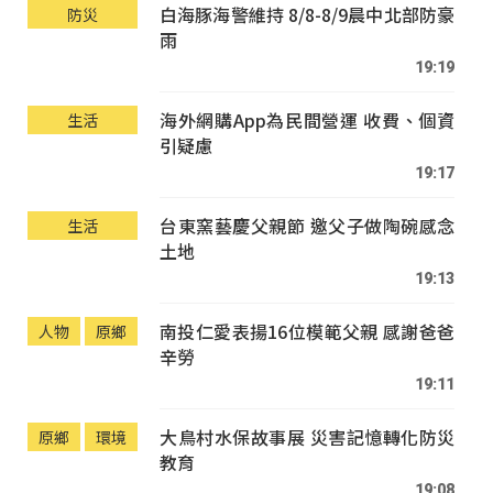
白海豚海警維持 8/8-8/9晨中北部防豪
防災
雨
19:19
海外網購App為民間營運 收費、個資
生活
引疑慮
19:17
台東窯藝慶父親節 邀父子做陶碗感念
生活
土地
19:13
南投仁愛表揚16位模範父親 感謝爸爸
人物
原鄉
辛勞
19:11
大鳥村水保故事展 災害記憶轉化防災
原鄉
環境
教育
19:08