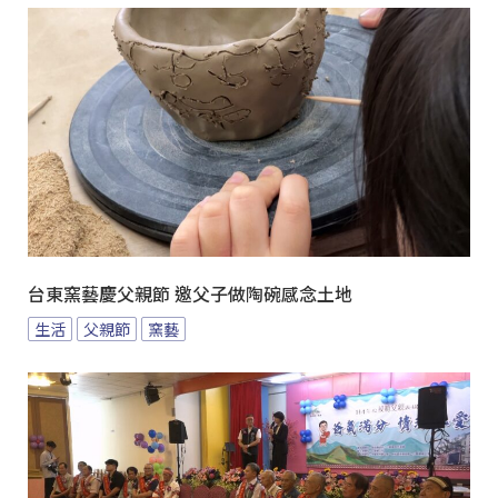
台東窯藝慶父親節 邀父子做陶碗感念土地
生活
父親節
窯藝