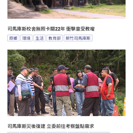
司馬庫斯校舍無照卡關22年 衝擊童受教權
原鄉
環境
生活
教育部
新竹司馬庫斯
司馬庫斯災後復建 立委前往考察盤點需求