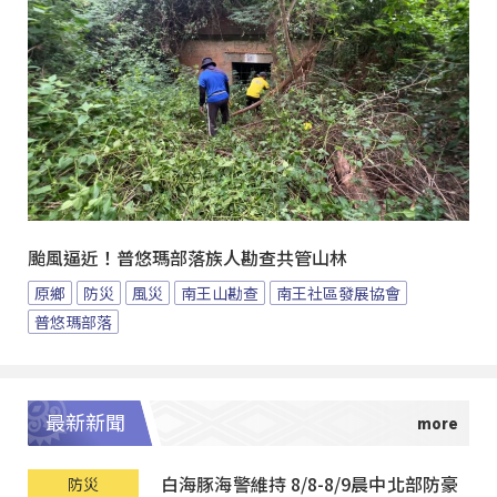
颱風逼近！普悠瑪部落族人勘查共管山林
原鄉
防災
風災
南王山勘查
南王社區發展協會
普悠瑪部落
最新新聞
白海豚海警維持 8/8-8/9晨中北部防豪
防災