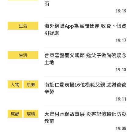
雨
19:19
海外網購App為民間營運 收費、個資
生活
引疑慮
19:17
台東窯藝慶父親節 邀父子做陶碗感念
生活
土地
19:13
南投仁愛表揚16位模範父親 感謝爸爸
人物
原鄉
辛勞
19:11
大鳥村水保故事展 災害記憶轉化防災
原鄉
環境
教育
19:08