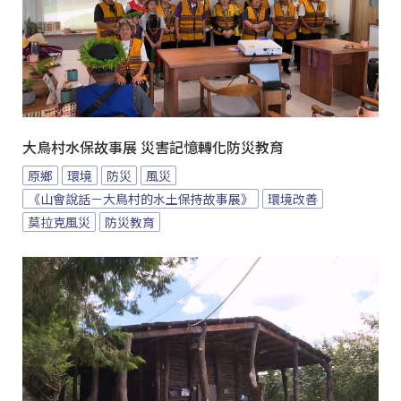
大鳥村水保故事展 災害記憶轉化防災教育
原鄉
環境
防災
風災
《山會說話－大鳥村的水土保持故事展》
環境改善
莫拉克風災
防災教育