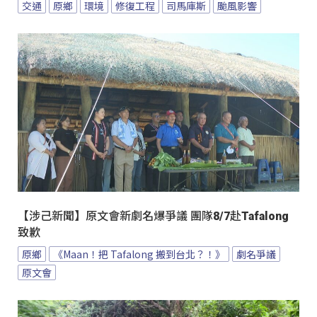
交通
原鄉
環境
修復工程
司馬庫斯
颱風影響
【涉己新聞】原文會新劇名爆爭議 團隊8/7赴Tafalong
致歉
原鄉
《Maan！把 Tafalong 搬到台北？！》
劇名爭議
原文會