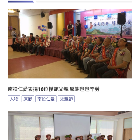
南投仁愛表揚16位模範父親 感謝爸爸辛勞
人物
原鄉
南投仁愛
父親節