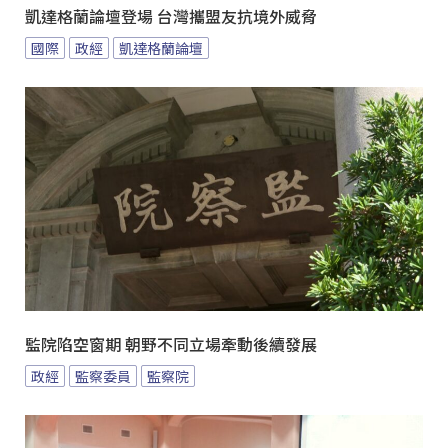
凱達格蘭論壇登場 台灣攜盟友抗境外威脅
國際
政經
凱達格蘭論壇
監院陷空窗期 朝野不同立場牽動後續發展
政經
監察委員
監察院