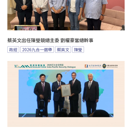
蔡英文出任陳瑩競總主委 劉櫂豪當總幹事
政經
2026九合一選舉
蔡英文
陳瑩