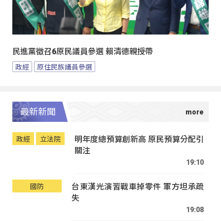
民進黨徵召6原民議員參選 賴清德親授帶
政經
原住民族議員參選
最新新聞
明年度總預算創新高 原民預算分配引
政經
立法院
關注
19:10
台東漢光演習戰車掉零件 軍方坦承疏
國防
失
19:08