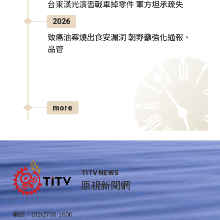
台東漢光演習戰車掉零件 軍方坦承疏失
2026
致癌油案燒出食安漏洞 朝野籲強化通報、
品管
more
TITV NEWS
原視新聞網
電話：(02)2788-1600