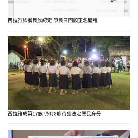
西拉雅族獲民族認定 原民日回顧正名歷程
西拉雅成第17族 仍有8族待獲法定原民身分