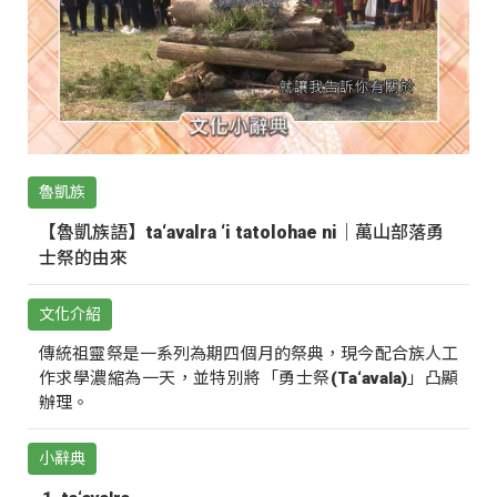
魯凱族
【魯凱族語】ta‘avalra ‘i tatolohae ni｜萬山部落勇
士祭的由來
文化介紹
傳統祖靈祭是一系列為期四個月的祭典，現今配合族人工
作求學濃縮為一天，並特別將「勇士祭(Ta‘avala)」凸顯
辦理。
小辭典