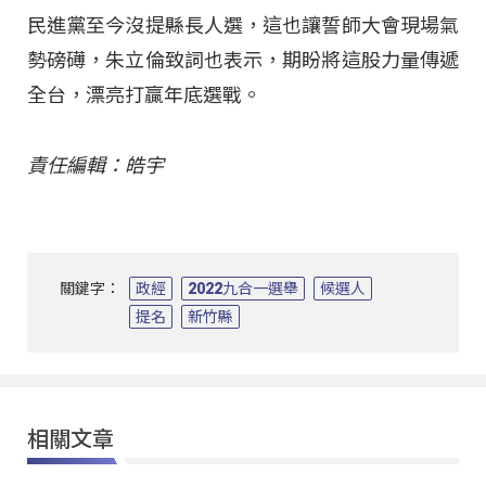
民進黨至今沒提縣長人選，這也讓誓師大會現場氣
勢磅礡，朱立倫致詞也表示，期盼將這股力量傳遞
全台，漂亮打贏年底選戰。
責任編輯：皓宇
關鍵字：
政經
2022九合一選舉
候選人
提名
新竹縣
相關文章