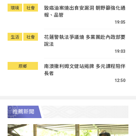
致癌油案燒出食安漏洞 朝野籲強化通
環境
社會
報、品管
19:05
花蓮警執法爭議燒 多黨團赴內政部要
生活
社會
說法
19:03
南澳撒利姆文健站揭牌 多元課程陪伴
原鄉
長者
12:50
推薦新聞