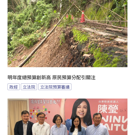
明年度總預算創新高 原民預算分配引關注
政經
立法院
立法院預算審議