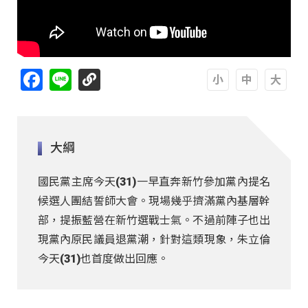
Facebook
Line
A
A
A
大綱
國民黨主席今天(31)一早直奔新竹參加黨內提名
候選人團結誓師大會。現場幾乎擠滿黨內基層幹
部，提振藍營在新竹選戰士氣。不過前陣子也出
現黨內原民議員退黨潮，針對這類現象，朱立倫
今天(31)也首度做出回應。