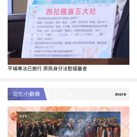
平埔專法已施行 原民身分法暫緩審查
文化小辭典