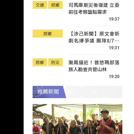
司馬庫斯災後復建 立委
交通
原鄉
前往考察盤點需求
19:37
【涉己新聞】原文會新
原鄉
劇名爆爭議 團隊8/7赴
Tafalong致歉
19:31
颱風逼近！普悠瑪部落
原鄉
防災
族人勘查共管山林
19:20
推薦新聞