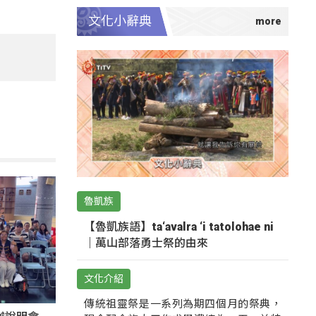
文化小辭典
魯凱族
【魯凱族語】ta‘avalra ‘i tatolohae ni
｜萬山部落勇士祭的由來
文化介紹
傳統祖靈祭是一系列為期四個月的祭典，