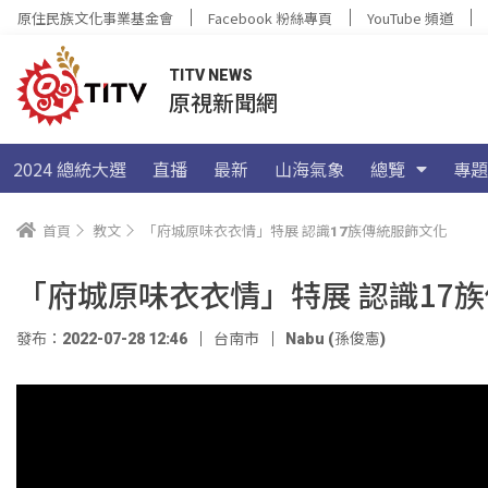
原住民族文化事業基金會
Facebook 粉絲專頁
YouTube 頻道
TITV NEWS
原視新聞網
2024 總統大選
直播
最新
山海氣象
總覽
專題
首頁
教文
「府城原味衣衣情」特展 認識17族傳統服飾文化
「府城原味衣衣情」特展 認識17
發布：2022-07-28 12:46
台南市
Nabu (孫俊憲)