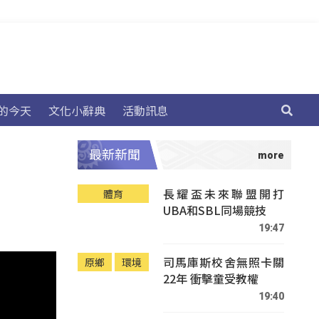
的今天
文化小辭典
活動訊息
最新新聞
長耀盃未來聯盟開打
體育
UBA和SBL同場競技
19:47
司馬庫斯校舍無照卡關
原鄉
環境
22年 衝擊童受教權
19:40