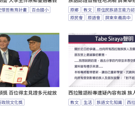
期營 大學生伴原鄉童過暑假
族語認證首推在地測驗 屏東舉
史懷哲教育計畫
百合國小
原鄉
教文
原住民族語言能力認
原民會
原語會
屏東來義高中
頒獎 百位得主見證多元綻放
西拉雅語粉專遭疑內容有誤 族
行政院文化獎
教文
生活
族語文化知識
西