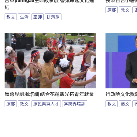
台東pulingau生命故事展 香氛串起文化連
長榮百合小暑
結
原鄉
教文
教文
生活
巫師
排灣族
舞跨界劇場培訓 結合花蓮觀光拓青年就業
行政院文化獎
原鄉
教文
原民樂舞人才
舞跨界培訓
教文
藝文