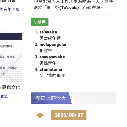
辦說明會
現今配合族人工作求學濃縮為一天，並特
別將「勇士祭(Ta‘avala)」凸顯辦理。
證在地測驗
小辭典
ta‘avalra
勇士成年禮
molapangolai
祖靈祭
asavasavahe
男性青年
atamatama
父字輩的稱呼
人憂傷文化
拉雅族
歷史上的今天
2026/ 08/ 07