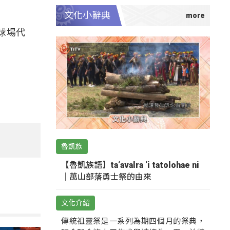
文化小辭典
球場代
魯凱族
【魯凱族語】ta‘avalra ‘i tatolohae ni
｜萬山部落勇士祭的由來
文化介紹
傳統祖靈祭是一系列為期四個月的祭典，