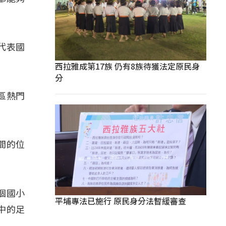
代表國
西拉雅成第17族 仍有8族待獲法定原民身
分
區熱門
間的位
」
個國小
平埔專法已施行 原民身分法暫緩審查
中的足