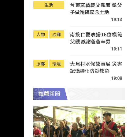
台東窯藝慶父親節 邀父
生活
子做陶碗感念土地
19:13
南投仁愛表揚16位模範
人物
原鄉
父親 感謝爸爸辛勞
19:11
大鳥村水保故事展 災害
原鄉
環境
記憶轉化防災教育
19:08
推薦新聞