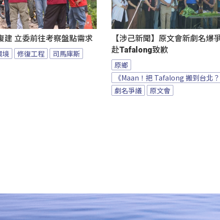
復建 立委前往考察盤點需求
【涉己新聞】原文會新劇名爆爭議
赴Tafalong致歉
環境
修復工程
司馬庫斯
原鄉
《Maan！把 Tafalong 搬到台北
劇名爭議
原文會