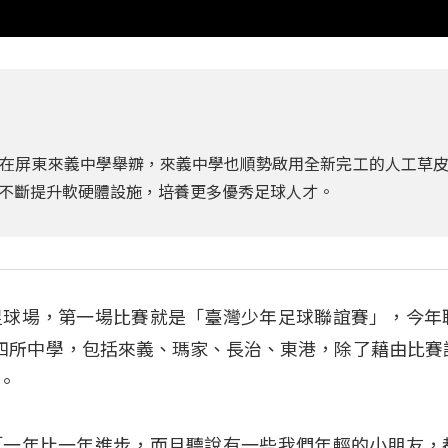
在屏東來義中學舉辧，來義中學也順勢啟用全新完工的人工草
不斷提升軟硬體設施，培養更多優秀足球人才。
足球場，第一場比賽就是「臺灣少年足球聯誼賽」，今年
四所中學，包括來義、瑪家、長治、東港，除了藉由比賽
。
「一年比一年進步，而且聽說有一些我們年輕的小朋友，