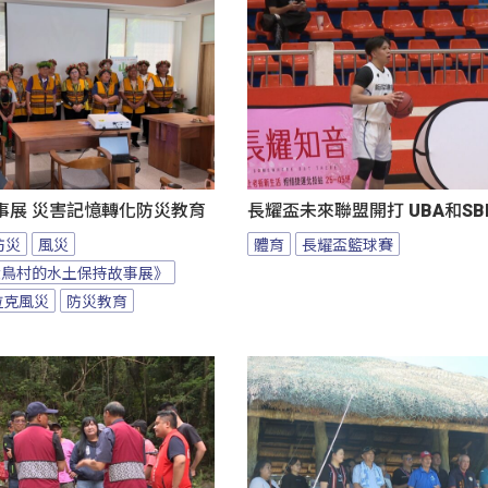
事展 災害記憶轉化防災教育
長耀盃未來聯盟開打 UBA和S
防災
風災
體育
長耀盃籃球賽
大鳥村的水土保持故事展》
拉克風災
防災教育