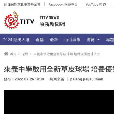
原住民族文化事業基金會
Facebook 粉絲專頁
YouTube 頻道
TITV NEWS
原視新聞網
2024 總統大選
直播
最新
山海氣象
總覽
專題
首頁
原鄉
來義中學啟用全新草皮球場 培養優秀足球人才
來義中學啟用全新草皮球場 培養優
發布：2022-07-26 19:30
屏東來義
palang paljaljuman