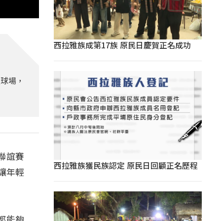
西拉雅族成第17族 原民日慶賀正名成功
皮球場，
聯誼賽
西拉雅族獲民族認定 原民日回顧正名歷程
讓年輕
都能夠