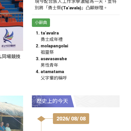
現今配合族人工作求學濃縮為一天，並特
別將「勇士祭(Ta‘avala)」凸顯辦理。
小辭典
ta‘avalra
勇士成年禮
molapangolai
祖靈祭
BL同場競技
asavasavahe
男性青年
atamatama
父字輩的稱呼
歷史上的今天
2026/ 08/ 08