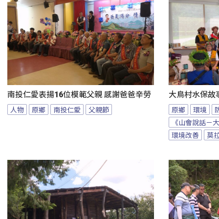
南投仁愛表揚16位模範父親 感謝爸爸辛勞
大鳥村水保故
人物
原鄉
南投仁愛
父親節
原鄉
環境
《山會說話－
環境改善
莫