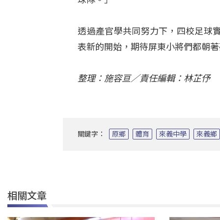
透過產官學共同努力下，四校足球
表新的開始，期待屏東小將們都朝著
整理：施容亘／責任編輯：林芷伃
關鍵字：
原鄉
體育
來義中學
來義鄉
相關文章