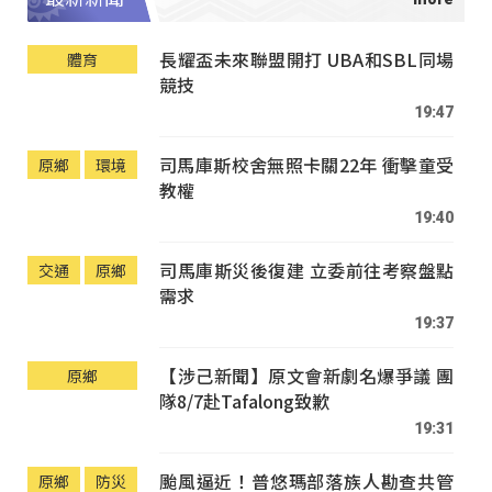
長耀盃未來聯盟開打 UBA和SBL同場
體育
競技
19:47
司馬庫斯校舍無照卡關22年 衝擊童受
原鄉
環境
教權
19:40
司馬庫斯災後復建 立委前往考察盤點
交通
原鄉
需求
19:37
【涉己新聞】原文會新劇名爆爭議 團
原鄉
隊8/7赴Tafalong致歉
19:31
颱風逼近！普悠瑪部落族人勘查共管
原鄉
防災