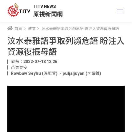
TITV NEWS
原視新聞網
首頁
教文
汶水泰雅語爭取列瀕危語 盼注入資源復振母語
汶水泰雅語爭取列瀕危語 盼注入
資源復振母語
發布：2022-07-18 12:26
苗栗泰安
Rowbaw Seyhu (温庭萱)
、
puljaljuyan (李耀維)