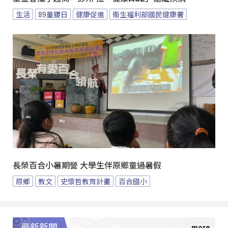
生活
89量腰日
健康促進
衛生福利部國民健康署
長榮百合小暑期營 大學生伴原鄉童過暑假
原鄉
教文
史懷哲教育計畫
百合國小
最新新聞