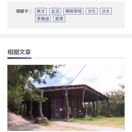
關鍵字：
教文
生活
傳統領域
文化
汶水
泰雅語
苗栗
相關文章