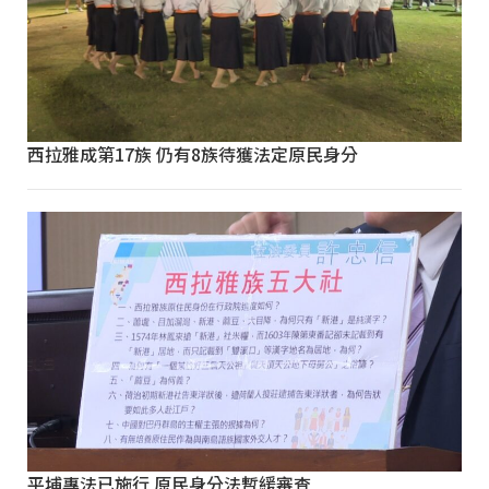
西拉雅成第17族 仍有8族待獲法定原民身分
平埔專法已施行 原民身分法暫緩審查