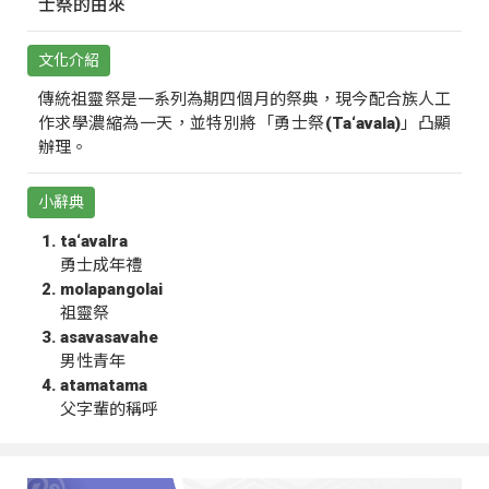
士祭的由來
文化介紹
傳統祖靈祭是一系列為期四個月的祭典，現今配合族人工
作求學濃縮為一天，並特別將「勇士祭(Ta‘avala)」凸顯
辦理。
小辭典
ta‘avalra
勇士成年禮
molapangolai
祖靈祭
asavasavahe
男性青年
atamatama
父字輩的稱呼