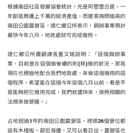
根據南田社區發展協會統計，光是阿塱壹古道，一
年創造周邊上千萬的經濟產值，而遊客詢問極高的
南田公園露營區，達仁鄉公所表示，興辦事業預計
最快今年八月，地政處就可完成撥用。
達仁鄉公所農觀課長董又銘說明：「這個興辦事
業，目前是在這個做後續的則(移)撥的狀況，那我
現在也積極地配合我們地政處，來做這個撥用的這
個程序，希望能在這個今年這個八月以前，看是不
是能夠把它撥用完成，我們就儘快來，按照相關的
法規來做營運。」
占地超過1甲的南田公園露營區，裡頭26個營位都
設有木棧板，鄰近海邊，又可以看日出，露營區也