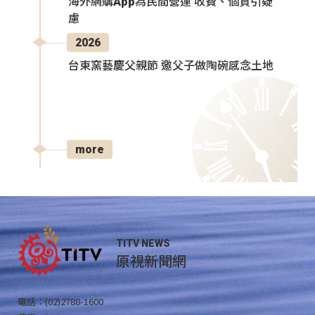
海外網購App為民間營運 收費、個資引疑
慮
2026
台東窯藝慶父親節 邀父子做陶碗感念土地
more
TITV NEWS
原視新聞網
電話：(02)2788-1600