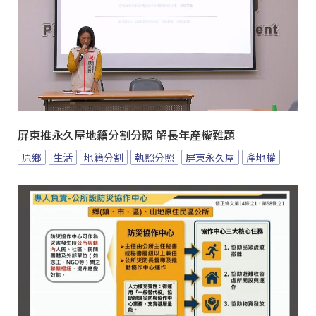
屏東推永久屋地籍分割分照 解長年產權難題
原鄉
生活
地籍分割
執照分照
屏東永久屋
產地權