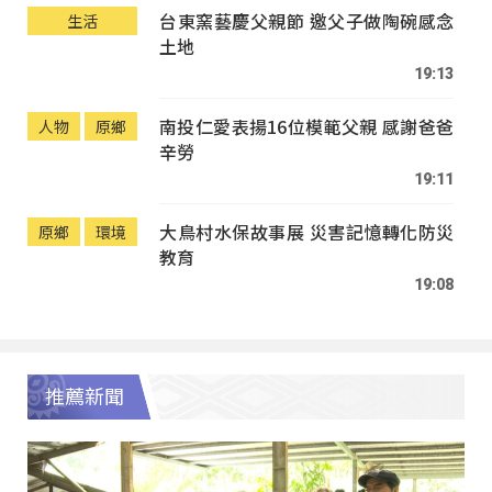
台東窯藝慶父親節 邀父子做陶碗感念
生活
土地
19:13
南投仁愛表揚16位模範父親 感謝爸爸
人物
原鄉
辛勞
19:11
大鳥村水保故事展 災害記憶轉化防災
原鄉
環境
教育
19:08
推薦新聞