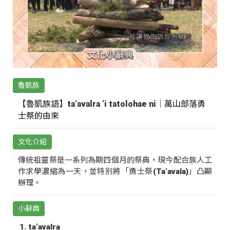
魯凱族
【魯凱族語】ta‘avalra ‘i tatolohae ni｜萬山部落勇
士祭的由來
文化介紹
傳統祖靈祭是一系列為期四個月的祭典，現今配合族人工
作求學濃縮為一天，並特別將「勇士祭(Ta‘avala)」凸顯
辦理。
小辭典
ta‘avalra