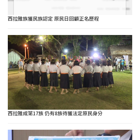
西拉雅族獲民族認定 原民日回顧正名歷程
西拉雅成第17族 仍有8族待獲法定原民身分