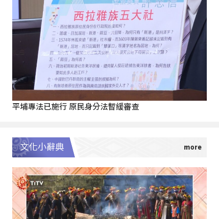
平埔專法已施行 原民身分法暫緩審查
文化小辭典