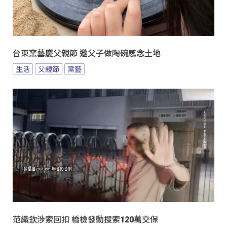
台東窯藝慶父親節 邀父子做陶碗感念土地
生活
父親節
窯藝
范織欽涉索回扣 橋檢發動搜索120萬交保