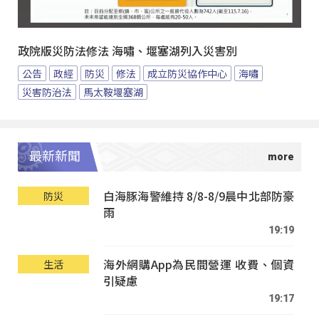
政院版災防法修法 海嘯、堰塞湖列入災害別
公告
政經
防災
修法
成立防災協作中心
海嘯
災害防治法
馬太鞍堰塞湖
最新新聞
白海豚海警維持 8/8-8/9晨中北部防豪
防災
雨
19:19
海外網購App為民間營運 收費、個資
生活
引疑慮
19:17