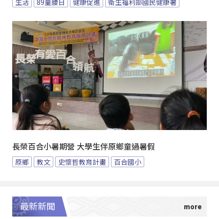
生活
89量腰日
健康促進
衛生福利部國民健康署
長榮百合小暑期營 大學生伴原鄉童過暑假
原鄉
教文
史懷哲教育計畫
百合國小
最新新聞