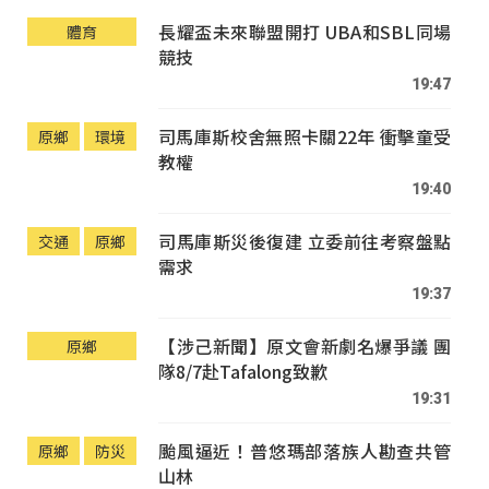
長耀盃未來聯盟開打 UBA和SBL同場
體育
競技
19:47
司馬庫斯校舍無照卡關22年 衝擊童受
原鄉
環境
教權
19:40
司馬庫斯災後復建 立委前往考察盤點
交通
原鄉
需求
19:37
【涉己新聞】原文會新劇名爆爭議 團
原鄉
隊8/7赴Tafalong致歉
19:31
颱風逼近！普悠瑪部落族人勘查共管
原鄉
防災
山林