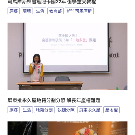
司馬庫斯校舍無照卡關22年 衝擊童受教權
原鄉
環境
生活
教育部
新竹司馬庫斯
屏東推永久屋地籍分割分照 解長年產權難題
原鄉
生活
地籍分割
執照分照
屏東永久屋
產地權