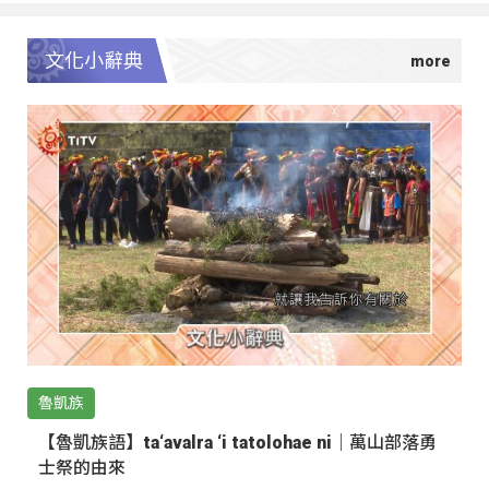
文化小辭典
魯凱族
【魯凱族語】ta‘avalra ‘i tatolohae ni｜萬山部落勇
士祭的由來