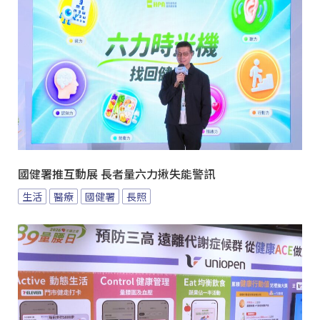
國健署推互動展 長者量六力揪失能警訊
生活
醫療
國健署
長照