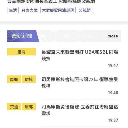
公益團邀愛國浦長輩義工 彩繪蛋糕慶父親節
生活
台東大武
大武鄉愛國浦部落
父親節
最新新聞
長耀盃未來聯盟開打 UBA和SBL同場
體育
競技
19:47
司馬庫斯校舍無照卡關22年 衝擊童受
原鄉
環境
教權
19:40
司馬庫斯災後復建 立委前往考察盤點
交通
原鄉
需求
19:37