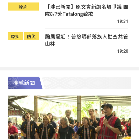
【涉己新聞】原文會新劇名爆爭議 團
原鄉
隊8/7赴Tafalong致歉
19:31
颱風逼近！普悠瑪部落族人勘查共管
原鄉
防災
山林
19:20
推薦新聞