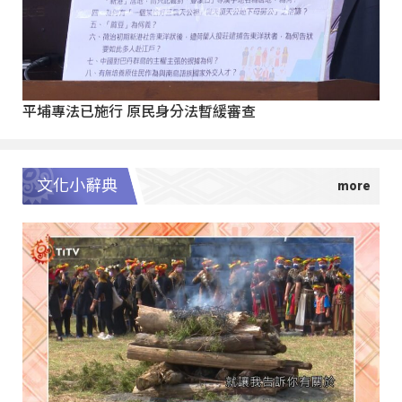
平埔專法已施行 原民身分法暫緩審查
文化小辭典