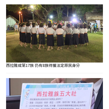
西拉雅成第17族 仍有8族待獲法定原民身分