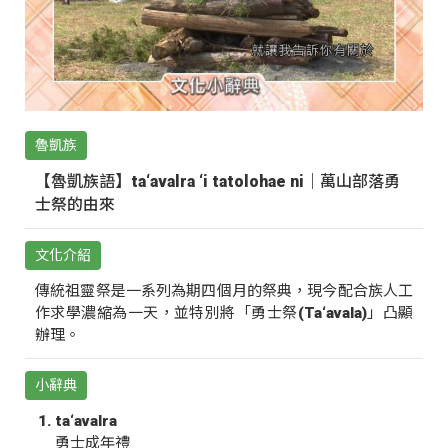
魯凱族
【魯凱族語】ta‘avalra ‘i tatolohae ni｜萬山部落勇
士祭的由來
文化介紹
傳統祖靈祭是一系列為期四個月的祭典，現今配合族人工
作求學濃縮為一天，並特別將「勇士祭(Ta‘avala)」凸顯
辦理。
小辭典
ta‘avalra
勇士成年禮