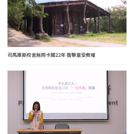
司馬庫斯校舍無照卡關22年 衝擊童受教權