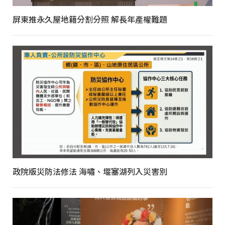
屏東推永久屋地籍分割分照 解長年產權難題
政院版災防法修法 海嘯、堰塞湖列入災害別