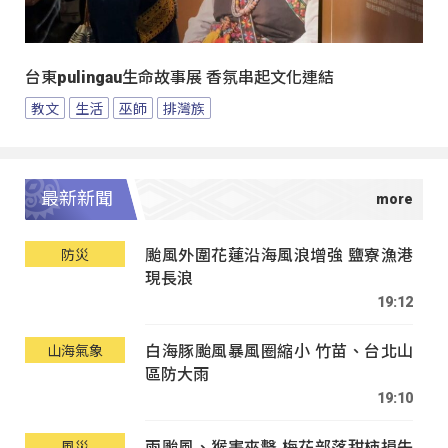
台東pulingau生命故事展 香氛串起文化連結
教文
生活
巫師
排灣族
最新新聞
颱風外圍花蓮沿海風浪增強 鹽寮漁港
防災
現長浪
19:12
白海豚颱風暴風圈縮小 竹苗、台北山
山海氣象
區防大雨
19:10
兩颱風、猴害夾擊 梅花部落甜柿損失
風災