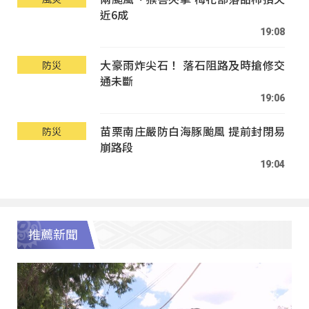
近6成
19:08
大豪雨炸尖石！ 落石阻路及時搶修交
防災
通未斷
19:06
苗栗南庄嚴防白海豚颱風 提前封閉易
防災
崩路段
19:04
推薦新聞