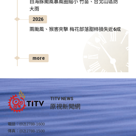
白海豚颱風暴風圈縮小 竹苗、台北山區防
大雨
2026
兩颱風、猴害夾擊 梅花部落甜柿損失近6成
more
TITV NEWS
原視新聞網
電話：(02)2788-1600
傳真：(02)2788-1500