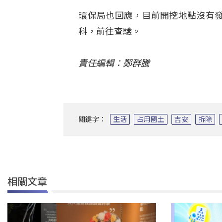
環保局也回應，目前開挖地點沒有
科，前往查驗。
責任編輯：鄭群騰
關鍵字：
生活
占用國土
吉安
拆除
相關文章