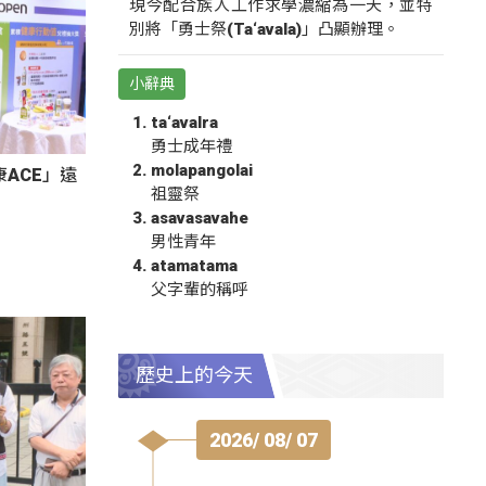
現今配合族人工作求學濃縮為一天，並特
別將「勇士祭(Ta‘avala)」凸顯辦理。
小辭典
ta‘avalra
勇士成年禮
molapangolai
ACE」遠
祖靈祭
asavasavahe
男性青年
atamatama
父字輩的稱呼
歷史上的今天
2026/ 08/ 07