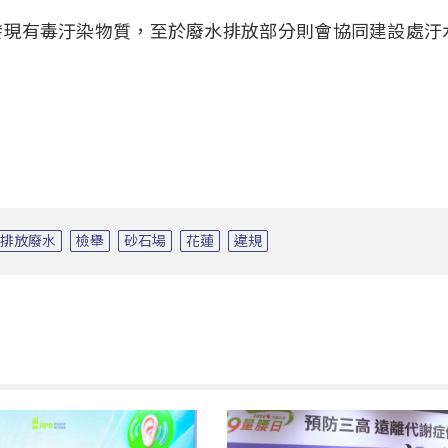
發現有毒汙染物質，至於廢水排放部分則會協同建設處汙
排放廢水
檢舉
砂石場
花蓮
違規