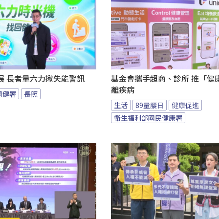
展 長者量六力揪失能警訊
基金會攜手超商、診所 推「健康
離疾病
國健署
長照
生活
89量腰日
健康促進
衛生福利部國民健康署