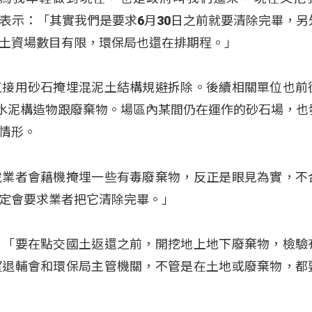
表示：「其實我們是要求6月30日之前就要清除完畢，另
土資場數目有限，環保局也還在排期程。」
直接用砂石掩埋混泥土結構規避拆除。後續相關單位也前
有水泥構造物跟廢棄物。場區內某間仍在運作的砂石場，也
情形。
說業者會藉機掩埋一些有毒廢棄物，反正是眼見為實，不
定會要求業者把它清除完畢。」
：「要在點交國土返還之前，開挖地上地下廢棄物，檢驗
望退輔會和環保局主管機關，不管是在土地或廢棄物，都