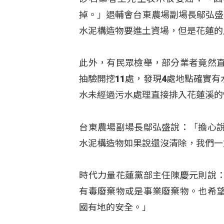
掉。」退輔會台東農場副場長鄔弘盛
水泥構造物要進土資場，但是花蓮的
此外，有民眾檢舉，部分業者竟然
抽驗開挖11處，發現4處地點確實
水未經過污水處理直接排入花蓮溪的
台東農場副場長鄔弘盛說：「擔心
水泥構造物如果說還沒清除，我們一
時代力量花蓮黨部主任陳慶元則說
有毒廢棄物或是事業廢棄物。也希
國有地的安全。」