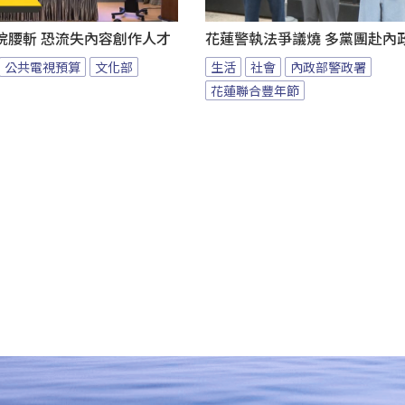
院腰斬 恐流失內容創作人才
花蓮警執法爭議燒 多黨團赴內
公共電視預算
文化部
生活
社會
內政部警政署
花蓮聯合豐年節