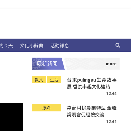
的今天
文化小辭典
活動訊息
最新新聞
台東pulingau生命故事
教文
生活
展 香氛串起文化連結
12:44
嘉蘭村拚農業轉型 金峰
原鄉
說明會促經驗交流
12:41