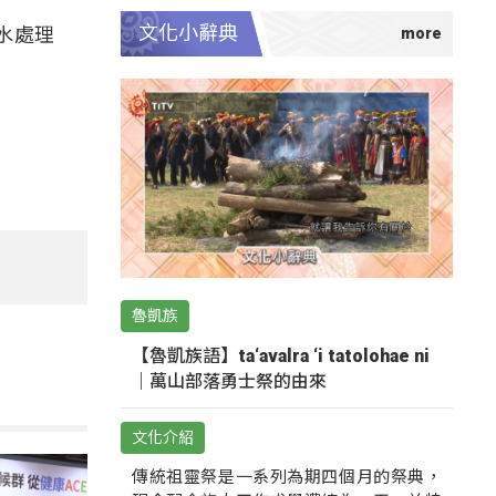
文化小辭典
水處理
魯凱族
【魯凱族語】ta‘avalra ‘i tatolohae ni
｜萬山部落勇士祭的由來
文化介紹
傳統祖靈祭是一系列為期四個月的祭典，