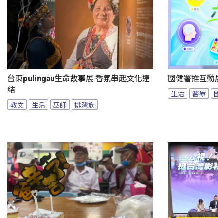
台東pulingau生命故事展 香氛串起文化連
國健署推互動
結
生活
醫療
教文
生活
巫師
排灣族