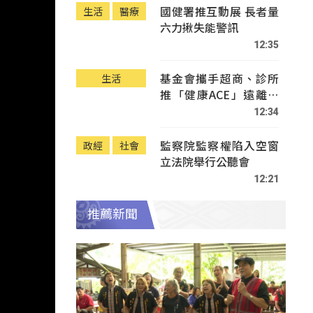
國健署推互動展 長者量
生活
醫療
六力揪失能警訊
12:35
基金會攜手超商、診所
生活
推「健康ACE」遠離疾
病
12:34
監察院監察權陷入空窗
政經
社會
立法院舉行公聽會
12:21
推薦新聞