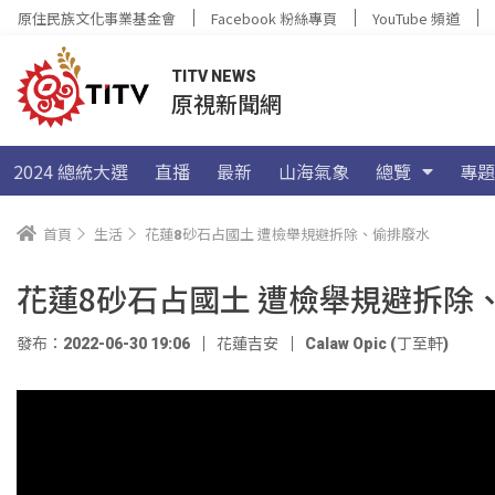
原住民族文化事業基金會
Facebook 粉絲專頁
YouTube 頻道
TITV NEWS
原視新聞網
2024 總統大選
直播
最新
山海氣象
總覽
專題
首頁
生活
花蓮8砂石占國土 遭檢舉規避拆除、偷排廢水
花蓮8砂石占國土 遭檢舉規避拆除
發布：2022-06-30 19:06
花蓮吉安
Calaw Opic (丁至軒)