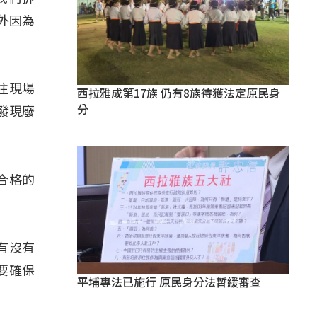
外因為
往現場
西拉雅成第17族 仍有8族待獲法定原民身
分
發現廢
合格的
有沒有
要確保
平埔專法已施行 原民身分法暫緩審查