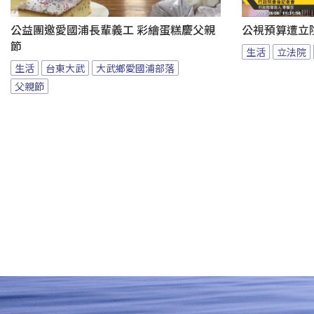
公益團邀愛國浦長輩義工 彩繪蛋糕慶父親
公視預算遭立
節
生活
立法院
生活
台東大武
大武鄉愛國浦部落
父親節