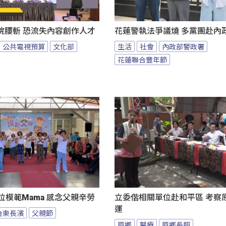
院腰斬 恐流失內容創作人才
花蓮警執法爭議燒 多黨團赴內
公共電視預算
文化部
生活
社會
內政部警政署
花蓮聯合豐年節
位模範Mama 感念父親辛勞
立委偕相關單位赴和平區 考察
運
台東長濱
父親節
原鄉
醫療
原鄉長照