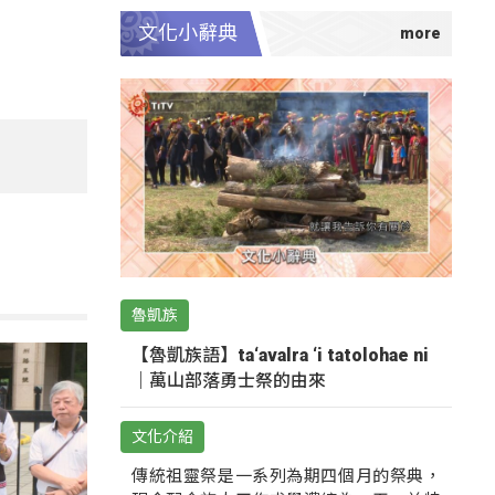
文化小辭典
魯凱族
【魯凱族語】ta‘avalra ‘i tatolohae ni
｜萬山部落勇士祭的由來
文化介紹
傳統祖靈祭是一系列為期四個月的祭典，