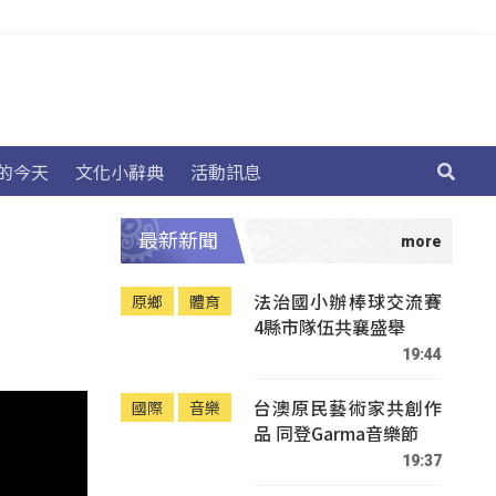
的今天
文化小辭典
活動訊息
最新新聞
法治國小辦棒球交流賽
原鄉
體育
4縣市隊伍共襄盛舉
19:44
台澳原民藝術家共創作
國際
音樂
品 同登Garma音樂節
19:37