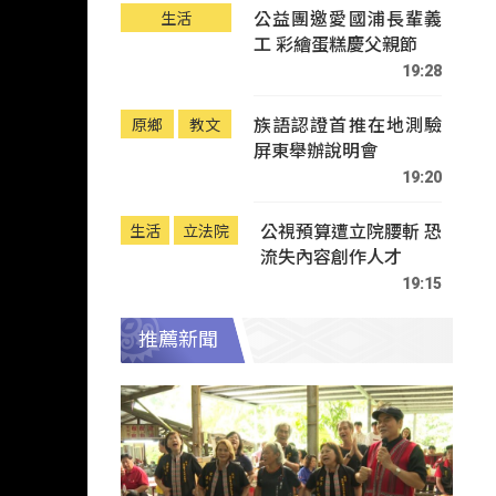
公益團邀愛國浦長輩義
生活
工 彩繪蛋糕慶父親節
19:28
族語認證首推在地測驗
原鄉
教文
屏東舉辦說明會
19:20
公視預算遭立院腰斬 恐
生活
立法院
流失內容創作人才
19:15
推薦新聞