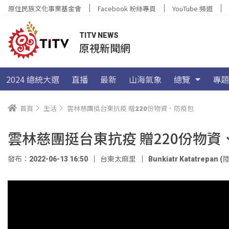
原住民族文化事業基金會
Facebook 粉絲專頁
YouTube 頻道
TITV NEWS
原視新聞網
2024 總統大選
直播
最新
山海氣象
總覽
專題
首頁
生活
雲林慈團挺台東抗疫 贈220份物資、防疫包
雲林慈團挺台東抗疫 贈220份物資
發布：2022-06-13 16:50
台東太麻里
Bunkiatr Katatrepan 