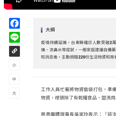
Facebook
大綱
Line
疫情持續延燒，台東縣確診人數突破2
燒、流鼻水等症狀，一般家庭建議自備藥
知消息後，主動捐贈220份生活物資和
A
工作人員忙著將物資裝袋打包，準
A
物資，裡頭除了有乾糧食品、盥洗用
A
慈善團體理事長吳家玲表示：「這