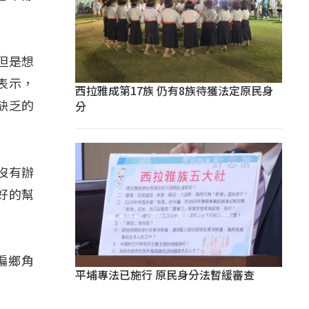
但是想
表示，
西拉雅成第17族 仍有8族待獲法定原民身
分
缺乏的
沒有辦
好的幫
偏鄉角
平埔專法已施行 原民身分法暫緩審查