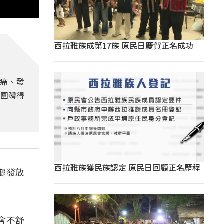
西拉雅族成第17族 原民日慶賀正名成功
痛、發
善團體得
西拉雅族獲民族認定 原民日回顧正名歷程
鄉發放
會不舒