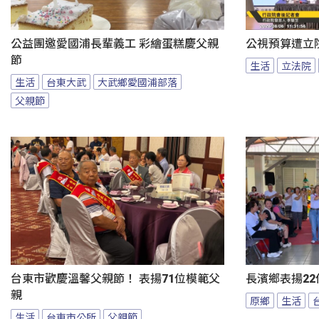
公益團邀愛國浦長輩義工 彩繪蛋糕慶父親
公視預算遭立
節
生活
立法院
生活
台東大武
大武鄉愛國浦部落
父親節
台東市歡慶溫馨父親節！ 表揚71位模範父
長濱鄉表揚22
親
原鄉
生活
生活
台東市公所
父親節