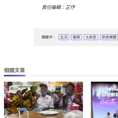
責任編輯：芷伃
關鍵字：
生活
醫療
太麻里
慈善團體
相關文章