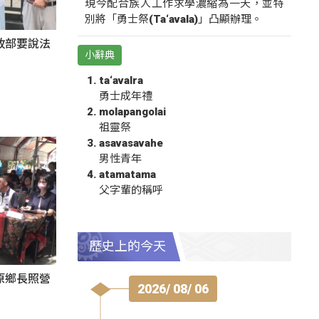
現今配合族人工作求學濃縮為一天，並特
別將「勇士祭(Ta‘avala)」凸顯辦理。
政部要說法
小辭典
ta‘avalra
勇士成年禮
molapangolai
祖靈祭
asavasavahe
男性青年
atamatama
父字輩的稱呼
歷史上的今天
原鄉長照營
2026/ 08/ 06