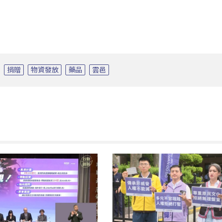
捐贈
物資發放
藥品
雲邑