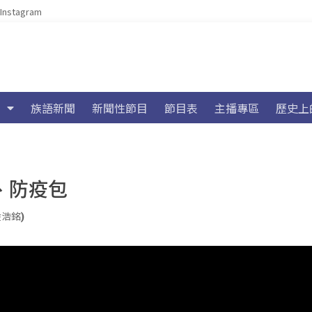
Instagram
族語新聞
新聞性節目
節目表
主播專區
歷史上
、防疫包
(陸浩銘)