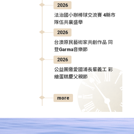
2026
法治國小辦棒球交流賽 4縣市
隊伍共襄盛舉
2026
台澳原民藝術家共創作品 同
登Garma音樂節
2026
公益團邀愛國浦長輩義工 彩
繪蛋糕慶父親節
more