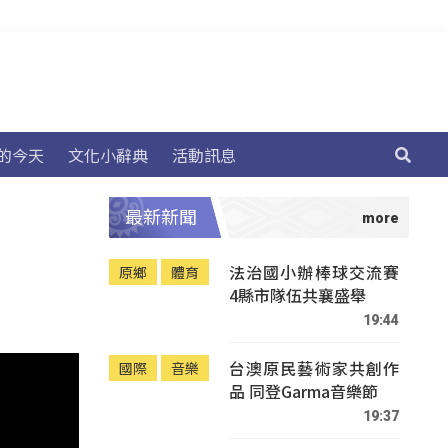
的今天
文化小辭典
活動訊息
最新新聞
法治國小辦棒球交流賽
原鄉
體育
4縣市隊伍共襄盛舉
19:44
台澳原民藝術家共創作
國際
音樂
品 同登Garma音樂節
19:37