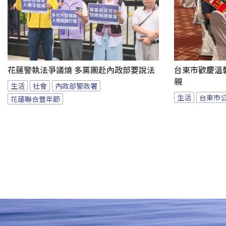
花蓮警執法爭議燒 多黨團赴內政部要說法
台東市歡慶溫馨
親
生活
社會
內政部警政署
生活
台東市
花蓮聯合豐年節