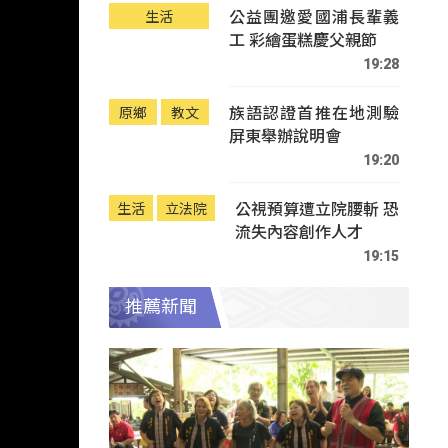
公益團邀愛國浦長輩義
生活
工 彩繪蛋糕慶父親節
19:28
族語認證首推在地測驗
原鄉
教文
屏東舉辦說明會
19:20
公視預算遭立院腰斬 恐
生活
立法院
流失內容創作人才
19:15
推薦新聞