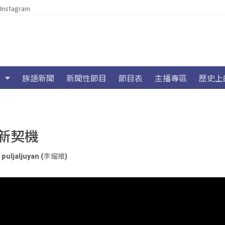
Instagram
族語新聞
新聞性節目
節目表
主播專區
歷史上
新契機
、
puljaljuyan (李耀維)