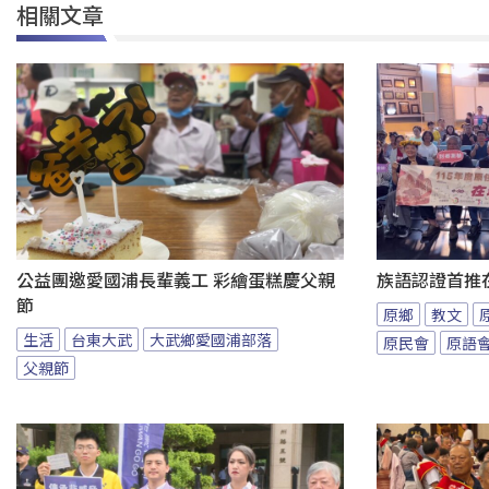
相關文章
公益團邀愛國浦長輩義工 彩繪蛋糕慶父親
族語認證首推
節
原鄉
教文
生活
台東大武
大武鄉愛國浦部落
原民會
原語
父親節