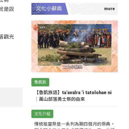
文化小辭典
就是說
落觀光
魯凱族
【魯凱族語】ta‘avalra ‘i tatolohae ni
｜萬山部落勇士祭的由來
文化介紹
傳統祖靈祭是一系列為期四個月的祭典，