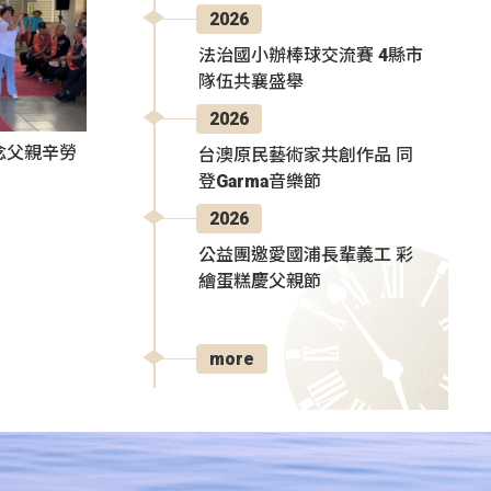
2026
法治國小辦棒球交流賽 4縣市
隊伍共襄盛舉
2026
感念父親辛勞
台澳原民藝術家共創作品 同
登Garma音樂節
2026
公益團邀愛國浦長輩義工 彩
繪蛋糕慶父親節
more