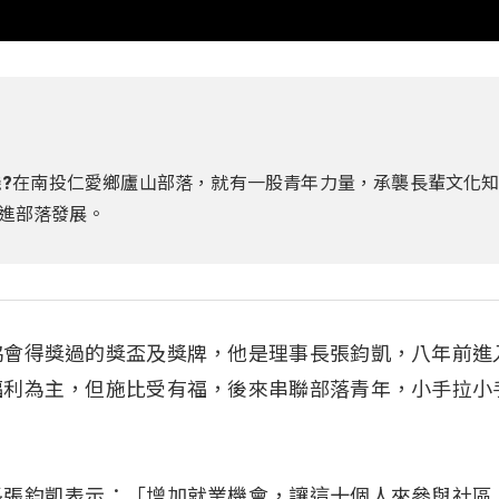
?在南投仁愛鄉廬山部落，就有一股青年力量，承襲長輩文化
進部落發展。
協會得獎過的獎盃及獎牌，他是理事長張鈞凱，八年前進
福利為主，但施比受有福，後來串聯部落青年，小手拉小
長張鈞凱表示：「增加就業機會，讓這十個人來參與社區