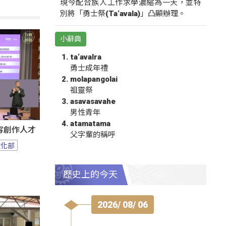
現今配合族人工作求學濃縮為一天，並特
別將「勇士祭(Ta‘avala)」凸顯辦理。
小辭典
ta‘avalra
勇士成年禮
molapangolai
祖靈祭
asavasavahe
男性青年
atamatama
容創作人才
父字輩的稱呼
文化部
歷史上的今天
2026/ 08/ 06