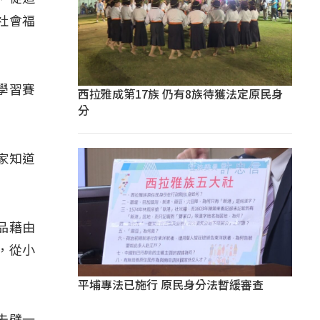
社會福
學習賽
西拉雅成第17族 仍有8族待獲法定原民身
分
家知道
品藉由
，從小
平埔專法已施行 原民身分法暫緩審查
去劈一