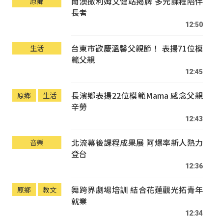
南澳撒利姆文健站揭牌 多元課程陪伴
原鄉
長者
12:50
台東市歡慶溫馨父親節！ 表揚71位模
生活
範父親
12:45
長濱鄉表揚22位模範Mama 感念父親
原鄉
生活
辛勞
12:43
北流幕後課程成果展 阿爆率新人熱力
音樂
登台
12:36
舞跨界劇場培訓 結合花蓮觀光拓青年
原鄉
教文
就業
12:34