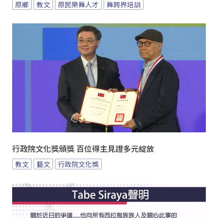
原鄉
教文
原民樂舞人才
舞跨界培訓
行政院文化獎頒獎 百位得主見證多元綻放
教文
藝文
行政院文化獎