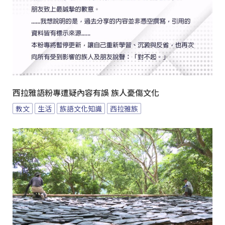
西拉雅語粉專遭疑內容有誤 族人憂傷文化
教文
生活
族語文化知識
西拉雅族