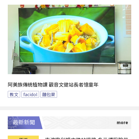
阿美族傳統植物課 觀音文健站長者憶童年
教文
facidol
麵包果
最新新聞