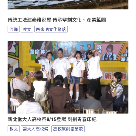
傳統工法建泰雅家屋 傳承擘劃文化、產業藍圖
原鄉
教文
醒來吧文化聚落
新北當大人高校祭8/15登場 刻劃青春印記
教文
當大人高校祭
高校原創畢業歌