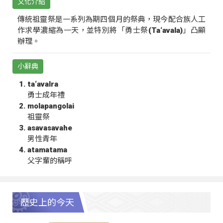
文化介紹
傳統祖靈祭是一系列為期四個月的祭典，現今配合族人工
作求學濃縮為一天，並特別將「勇士祭(Ta‘avala)」凸顯
辦理。
小辭典
ta‘avalra
勇士成年禮
molapangolai
祖靈祭
asavasavahe
男性青年
atamatama
父字輩的稱呼
歷史上的今天