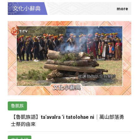
文化小辭典
魯凱族
【魯凱族語】ta‘avalra ‘i tatolohae ni｜萬山部落勇
士祭的由來