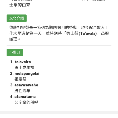
士祭的由來
文化介紹
傳統祖靈祭是一系列為期四個月的祭典，現今配合族人工
作求學濃縮為一天，並特別將「勇士祭(Ta‘avala)」凸顯
辦理。
小辭典
ta‘avalra
勇士成年禮
molapangolai
祖靈祭
asavasavahe
男性青年
atamatama
父字輩的稱呼