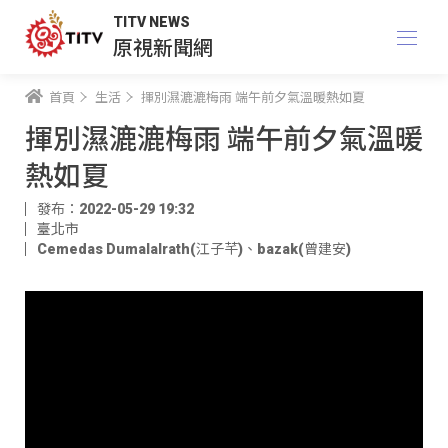
TITV NEWS
原視新聞網
首頁
生活
揮別濕漉漉梅雨 端午前夕氣溫暖熱如夏
揮別濕漉漉梅雨 端午前夕氣溫暖
熱如夏
發布：2022-05-29 19:32
臺北市
Cemedas Dumalalrath(江子芊)
、
bazak(曾建安)