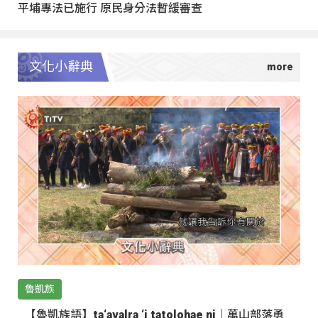
平埔專法已施行 原民身分法暫緩審查
文化小辭典
魯凱族
【魯凱族語】ta‘avalra ‘i tatolohae ni｜萬山部落勇