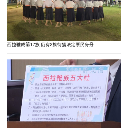
西拉雅成第17族 仍有8族待獲法定原民身分