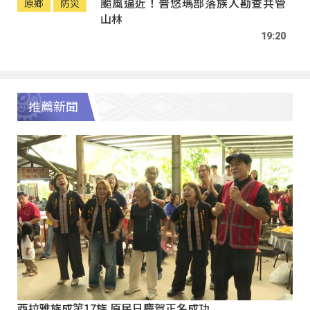
颱風逼近！普悠瑪部落族人勘查共管
原鄉
防災
山林
19:20
推薦新聞
西拉雅族成第17族 原民日慶賀正名成功