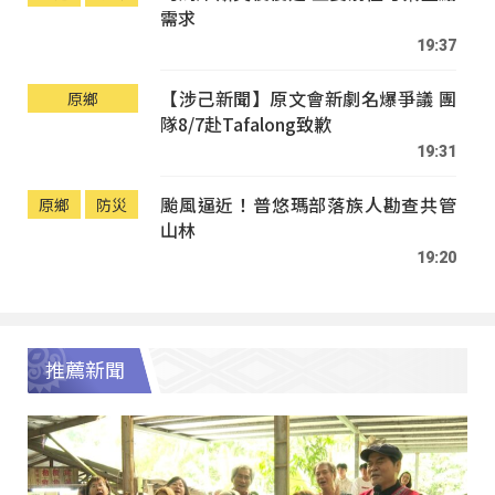
需求
19:37
【涉己新聞】原文會新劇名爆爭議 團
原鄉
隊8/7赴Tafalong致歉
19:31
颱風逼近！普悠瑪部落族人勘查共管
原鄉
防災
山林
19:20
推薦新聞