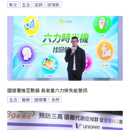
教文
生活
巫師
排灣族
國健署推互動展 長者量六力揪失能警訊
生活
醫療
國健署
長照