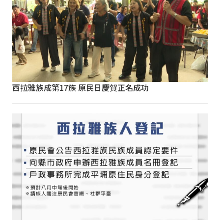
西拉雅族成第17族 原民日慶賀正名成功