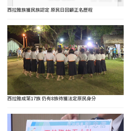
西拉雅族獲民族認定 原民日回顧正名歷程
西拉雅成第17族 仍有8族待獲法定原民身分