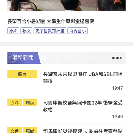
長榮百合小暑期營 大學生伴原鄉童過暑假
原鄉
教文
史懷哲教育計畫
百合國小
最新新聞
長耀盃未來聯盟開打 UBA和SBL同場
體育
競技
19:47
司馬庫斯校舍無照卡關22年 衝擊童受
原鄉
環境
教權
19:40
司馬庫斯災後復建 立委前往考察盤點
交通
原鄉