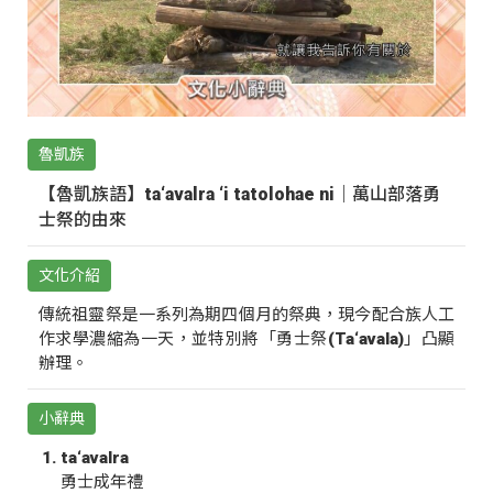
魯凱族
【魯凱族語】ta‘avalra ‘i tatolohae ni｜萬山部落勇
士祭的由來
文化介紹
傳統祖靈祭是一系列為期四個月的祭典，現今配合族人工
作求學濃縮為一天，並特別將「勇士祭(Ta‘avala)」凸顯
辦理。
小辭典
ta‘avalra
勇士成年禮