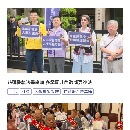
花蓮警執法爭議燒 多黨團赴內政部要說法
生活
社會
內政部警政署
花蓮聯合豐年節