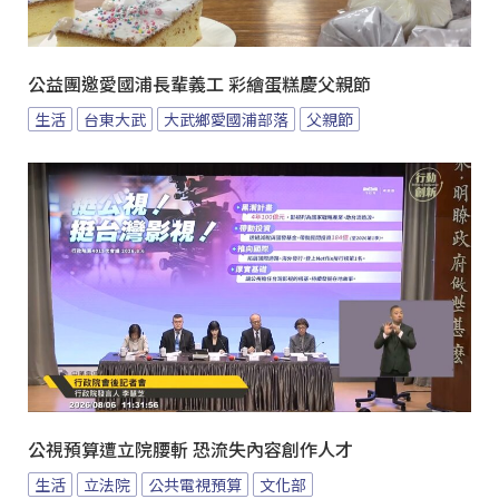
公益團邀愛國浦長輩義工 彩繪蛋糕慶父親節
生活
台東大武
大武鄉愛國浦部落
父親節
公視預算遭立院腰斬 恐流失內容創作人才
生活
立法院
公共電視預算
文化部