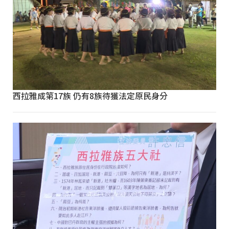
西拉雅成第17族 仍有8族待獲法定原民身分