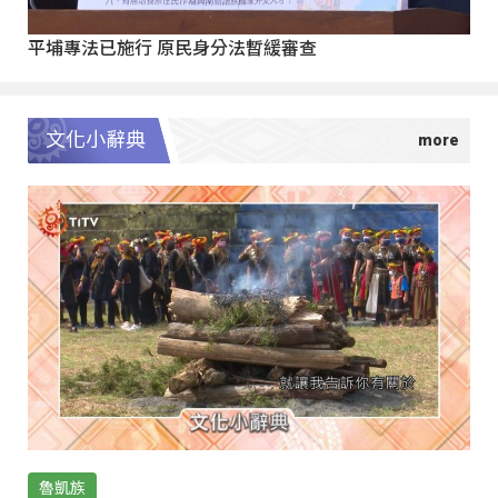
平埔專法已施行 原民身分法暫緩審查
文化小辭典
魯凱族