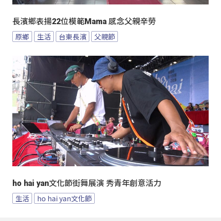
長濱鄉表揚22位模範Mama 感念父親辛勞
原鄉
生活
台東長濱
父親節
ho hai yan文化節街舞展演 秀青年創意活力
生活
ho hai yan文化節