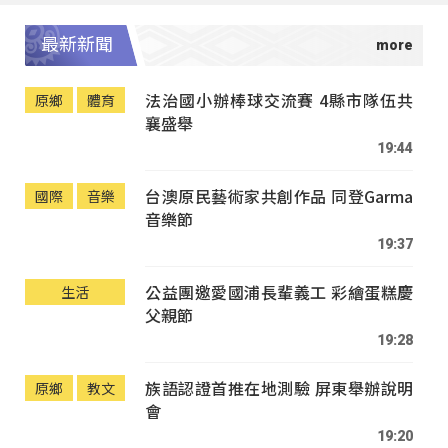
最新新聞
法治國小辦棒球交流賽 4縣市隊伍共
原鄉
體育
襄盛舉
19:44
台澳原民藝術家共創作品 同登Garma
國際
音樂
音樂節
19:37
公益團邀愛國浦長輩義工 彩繪蛋糕慶
生活
父親節
19:28
族語認證首推在地測驗 屏東舉辦說明
原鄉
教文
會
19:20