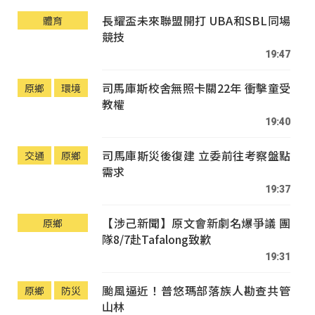
長耀盃未來聯盟開打 UBA和SBL同場
體育
競技
19:47
司馬庫斯校舍無照卡關22年 衝擊童受
原鄉
環境
教權
19:40
司馬庫斯災後復建 立委前往考察盤點
交通
原鄉
需求
19:37
【涉己新聞】原文會新劇名爆爭議 團
原鄉
隊8/7赴Tafalong致歉
19:31
颱風逼近！普悠瑪部落族人勘查共管
原鄉
防災
山林