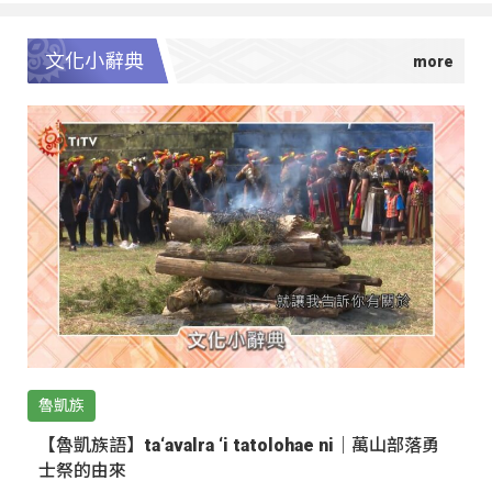
文化小辭典
魯凱族
【魯凱族語】ta‘avalra ‘i tatolohae ni｜萬山部落勇
士祭的由來