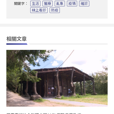
關鍵字：
生活
醫療
亂象
疫情
確診
線上看診
防疫
相關文章