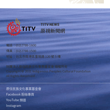
TITV NEWS
原視新聞網
電話：(02)2788-1600
傳真：(02)2788-1500
地址：台北市南港區重陽路 120 號 5 樓
財團法人原住民族文化事業基金會 版權所有
Copyright © 2021 Indigenous Peoples Cultural Foundation
All Rights Reserved .
原住民族文化事業基金會
Facebook 粉絲專頁
YouTube 頻道
Instagram