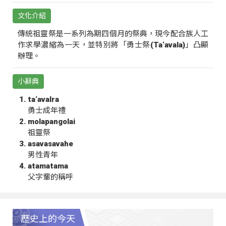
文化介紹
傳統祖靈祭是一系列為期四個月的祭典，現今配合族人工
作求學濃縮為一天，並特別將「勇士祭(Ta‘avala)」凸顯
辦理。
小辭典
ta‘avalra
勇士成年禮
molapangolai
祖靈祭
asavasavahe
男性青年
atamatama
父字輩的稱呼
歷史上的今天