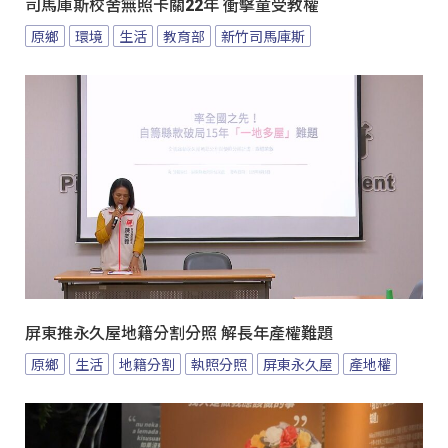
司馬庫斯校舍無照卡關22年 衝擊童受教權
原鄉
環境
生活
教育部
新竹司馬庫斯
屏東推永久屋地籍分割分照 解長年產權難題
原鄉
生活
地籍分割
執照分照
屏東永久屋
產地權