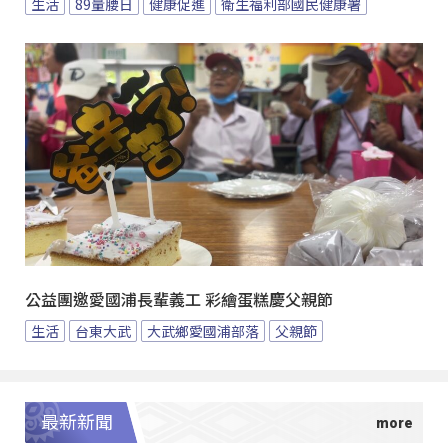
生活
89量腰日
健康促進
衛生福利部國民健康署
公益團邀愛國浦長輩義工 彩繪蛋糕慶父親節
生活
台東大武
大武鄉愛國浦部落
父親節
最新新聞