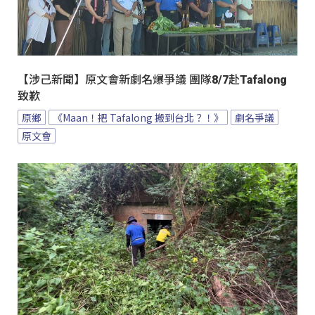
【涉己新聞】原文會新劇名爆爭議 團隊8/7赴Tafalong
致歉
原鄉
《Maan！把 Tafalong 搬到台北？！》
劇名爭議
原文會