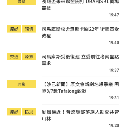
長耀盃未來聯盟開打 UBA和SBL同場
體育
競技
19:47
司馬庫斯校舍無照卡關22年 衝擊童受
原鄉
環境
教權
19:40
司馬庫斯災後復建 立委前往考察盤點
交通
原鄉
需求
19:37
【涉己新聞】原文會新劇名爆爭議 團
原鄉
隊8/7赴Tafalong致歉
19:31
颱風逼近！普悠瑪部落族人勘查共管
原鄉
防災
山林
19:20