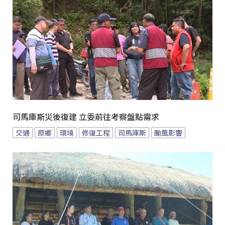
司馬庫斯災後復建 立委前往考察盤點需求
交通
原鄉
環境
修復工程
司馬庫斯
颱風影響