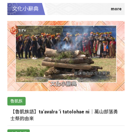
文化小辭典
魯凱族
【魯凱族語】ta‘avalra ‘i tatolohae ni｜萬山部落勇
士祭的由來