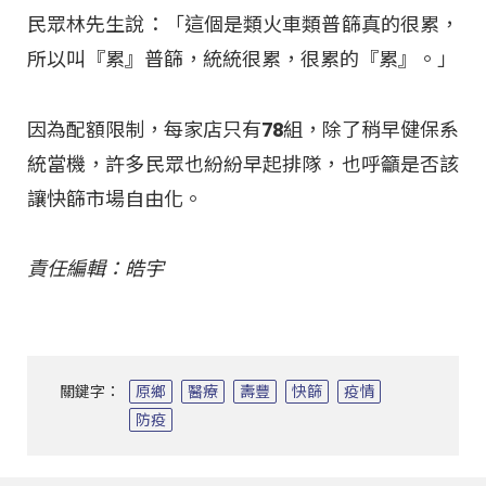
民眾林先生說：「這個是類火車類普篩真的很累，
所以叫『累』普篩，統統很累，很累的『累』。」
因為配額限制，每家店只有78組，除了稍早健保系
統當機，許多民眾也紛紛早起排隊，也呼籲是否該
讓快篩市場自由化。
責任編輯：皓宇
關鍵字：
原鄉
醫療
壽豐
快篩
疫情
防疫