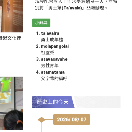
現今配合族人工作求學濃縮為一天，並特
別將「勇士祭(Ta‘avala)」凸顯辦理。
小辭典
ta‘avalra
氛串起文化連
勇士成年禮
molapangolai
祖靈祭
asavasavahe
男性青年
atamatama
父字輩的稱呼
歷史上的今天
2026/ 08/ 07