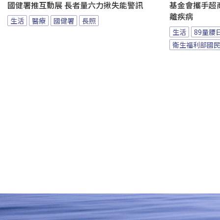
國健署推互動展 長者量六力揪失能警訊
基金會攜手超商
離疾病
生活
醫療
國健署
長照
生活
89量腰
衛生福利部國