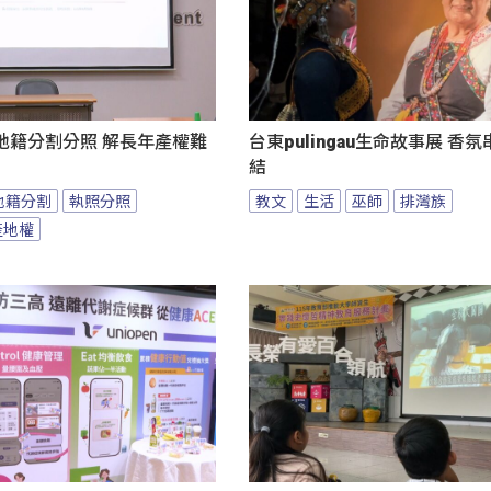
地籍分割分照 解長年產權難
台東pulingau生命故事展 香
結
地籍分割
執照分照
教文
生活
巫師
排灣族
產地權