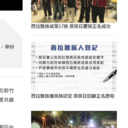
西拉雅族成第17族 原民日慶賀正名成功
局，舉辦
到新竹
西拉雅族獲民族認定 原民日回顧正名歷程
覽共展
帶回台