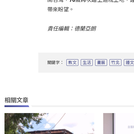
帶來盼望。
責任編輯：德蘭亞朗
關鍵字：
教文
生活
畫展
竹北
鍾
相關文章