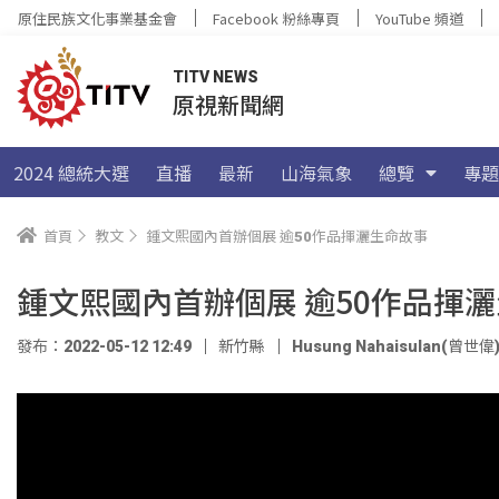
原住民族文化事業基金會
Facebook 粉絲專頁
YouTube 頻道
TITV NEWS
原視新聞網
2024 總統大選
直播
最新
山海氣象
總覽
專題
首頁
教文
鍾文熙國內首辦個展 逾50作品揮灑生命故事
鍾文熙國內首辦個展 逾50作品揮
發布：2022-05-12 12:49
新竹縣
Husung Nahaisulan(曾世偉