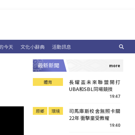
的今天
文化小辭典
活動訊息
最新新聞
長耀盃未來聯盟開打
體育
UBA和SBL同場競技
19:47
司馬庫斯校舍無照卡關
原鄉
環境
22年 衝擊童受教權
19:40