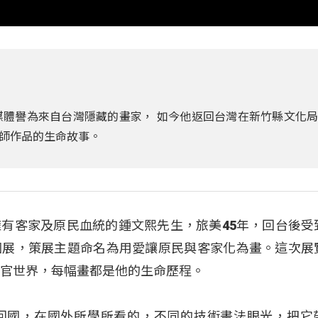
媒體譽為來自台灣隱藏的畫家， 如今他返回台灣在新竹縣文化
師作品的生命故事。
有客家及原民血統的鍾文熙先生，旅美45年，回台後受
個展，策展主題命名為用愛讓原民與客家化為畫。這次展
感官世界，每幅畫都是他的生命歷程。
回國，在國外所學所看的，不同的技術畫法眼光，把它