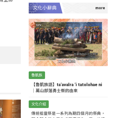
文化小辭典
魯凱族
【魯凱族語】ta‘avalra ‘i tatolohae ni
｜萬山部落勇士祭的由來
文化介紹
傳統祖靈祭是一系列為期四個月的祭典，