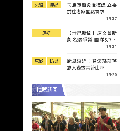
司馬庫斯災後復建 立委
交通
原鄉
前往考察盤點需求
19:37
【涉己新聞】原文會新
原鄉
劇名爆爭議 團隊8/7赴
Tafalong致歉
19:31
颱風逼近！普悠瑪部落
原鄉
防災
族人勘查共管山林
19:20
推薦新聞