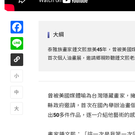
Facebook
大綱
Line
泰雅族畫家鍾文熙旅美45年，曾被美國
首次個人油畫展，邀請鄉親聆聽鍾文熙老
A
曾被美國媒體喻為台灣隱藏畫家，擁
A
縣政府邀請，首次在國內舉辦油畫
出50多件作品，逐一介紹他藝術的
A
畫家鍾文熙：「這一次是我第一次