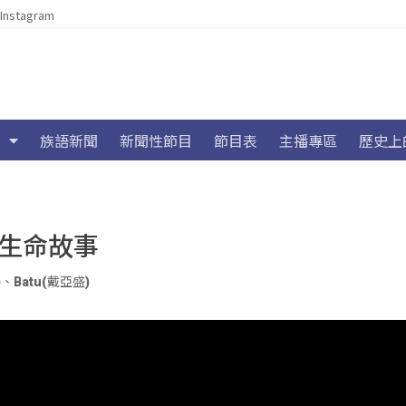
Instagram
族語新聞
新聞性節目
節目表
主播專區
歷史上
灑生命故事
)
、
Batu(戴亞盛)