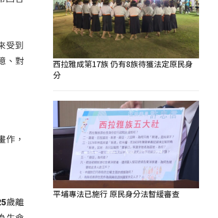
來受到
憶、對
西拉雅成第17族 仍有8族待獲法定原民身
分
畫作，
平埔專法已施行 原民身分法暫緩審查
5歲離
為生命