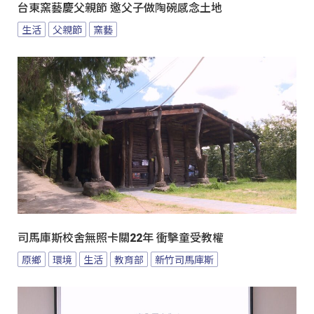
台東窯藝慶父親節 邀父子做陶碗感念土地
生活
父親節
窯藝
司馬庫斯校舍無照卡關22年 衝擊童受教權
原鄉
環境
生活
教育部
新竹司馬庫斯