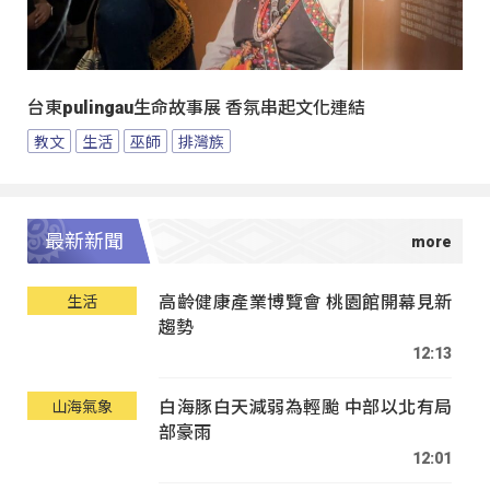
台東pulingau生命故事展 香氛串起文化連結
教文
生活
巫師
排灣族
最新新聞
高齡健康產業博覽會 桃園館開幕見新
生活
趨勢
12:13
白海豚白天減弱為輕颱 中部以北有局
山海氣象
部豪雨
12:01