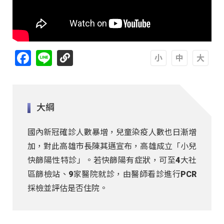
Facebook
Line
A
A
A
大綱
國內新冠確診人數暴增，兒童染疫人數也日漸增
加，對此高雄市長陳其邁宣布，高雄成立「小兒
快篩陽性特診」。若快篩陽有症狀，可至4大社
區篩檢站、9家醫院就診，由醫師看診進行PCR
採檢並評估是否住院。