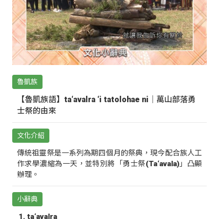
魯凱族
【魯凱族語】ta‘avalra ‘i tatolohae ni｜萬山部落勇
士祭的由來
文化介紹
傳統祖靈祭是一系列為期四個月的祭典，現今配合族人工
作求學濃縮為一天，並特別將「勇士祭(Ta‘avala)」凸顯
辦理。
小辭典
ta‘avalra