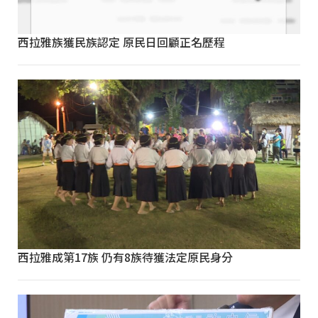
西拉雅族獲民族認定 原民日回顧正名歷程
西拉雅成第17族 仍有8族待獲法定原民身分