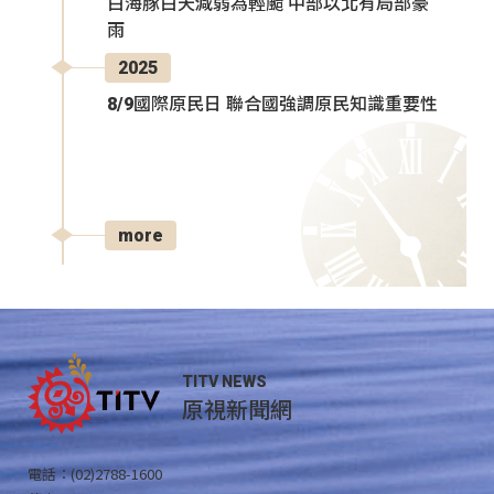
白海豚白天減弱為輕颱 中部以北有局部豪
雨
2025
8/9國際原民日 聯合國強調原民知識重要性
more
TITV NEWS
原視新聞網
電話：(02)2788-1600