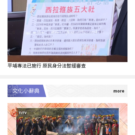
平埔專法已施行 原民身分法暫緩審查
文化小辭典