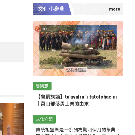
文化小辭典
魯凱族
【魯凱族語】ta‘avalra ‘i tatolohae ni
｜萬山部落勇士祭的由來
文化介紹
傳統祖靈祭是一系列為期四個月的祭典，