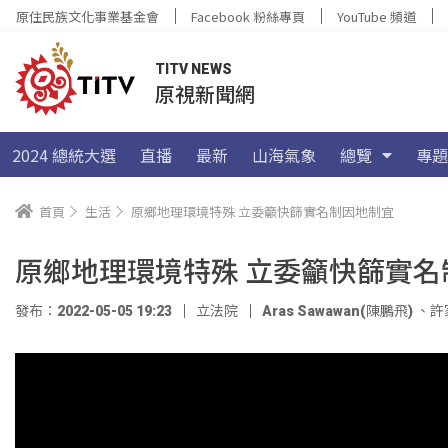
原住民族文化事業基金會
Facebook 粉絲專頁
YouTube 頻道
TITV NEWS
原視新聞網
2024 總統大選
直播
最新
山海氣象
總覽
專題
首頁
生活
原鄉地理環境特殊 立委籲快篩實名制因地制宜
原鄉地理環境特殊 立委籲快篩實名
發布：2022-05-05 19:23
立法院
Aras Sawawan(陳鵬飛)
、
許