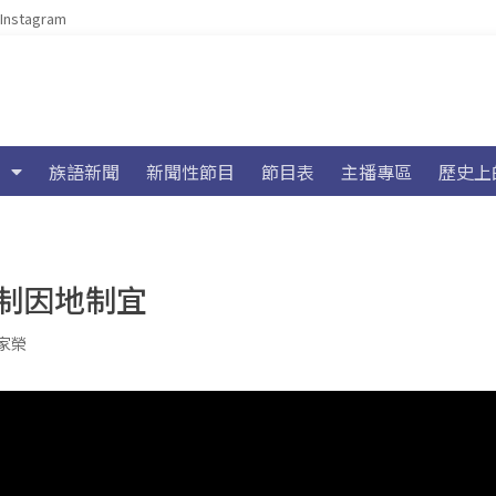
Instagram
族語新聞
新聞性節目
節目表
主播專區
歷史上
制因地制宜
家榮