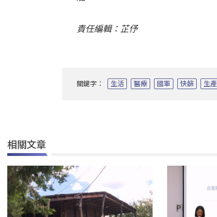
責任編輯：芷伃
關鍵字：
生活
醫療
國軍
快篩
生
相關文章