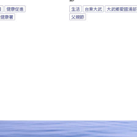
日
健康促進
生活
台東大武
大武鄉愛國浦部
民健康署
父親節