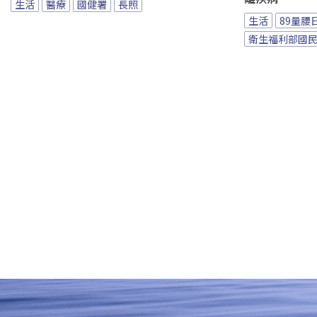
生活
醫療
國健署
長照
生活
89量腰
衛生福利部國