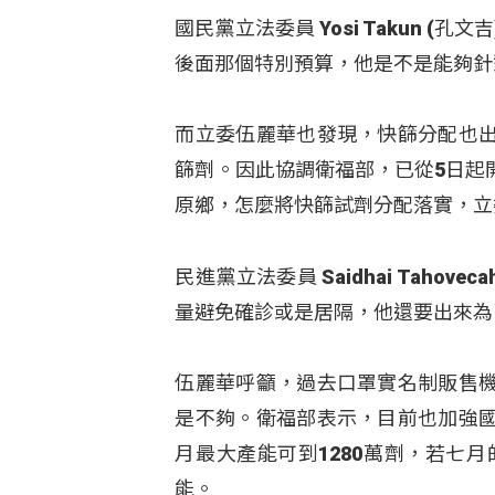
國民黨立法委員 Yosi Takun 
後面那個特別預算，他是不是能夠針
而立委伍麗華也發現，快篩分配也
篩劑。因此協調衛福部，已從5日起
原鄉，怎麼將快篩試劑分配落實，立
民進黨立法委員 Saidhai Taho
量避免確診或是居隔，他還要出來為
伍麗華呼籲，過去口罩實名制販售
是不夠。衛福部表示，目前也加強
月最大產能可到1280萬劑，若七
能。