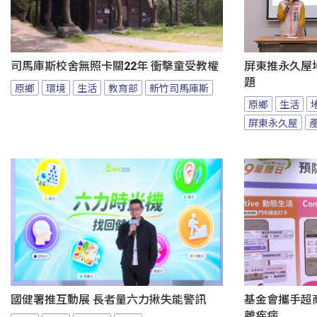
司馬庫斯校舍無照卡關22年 衝擊童受教權
屏東推永久屋
題
原鄉
環境
生活
教育部
新竹司馬庫斯
原鄉
生活
屏東永久屋
國健署推互動展 長者量六力揪失能警訊
基金會攜手超商
離疾病