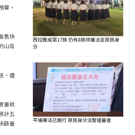
別預算，
販售快
西拉雅成第17族 仍有8族待獲法定原民身
分
的山區
配送，儘
數量就
預計五
平埔專法已施行 原民身分法暫緩審查
快篩量