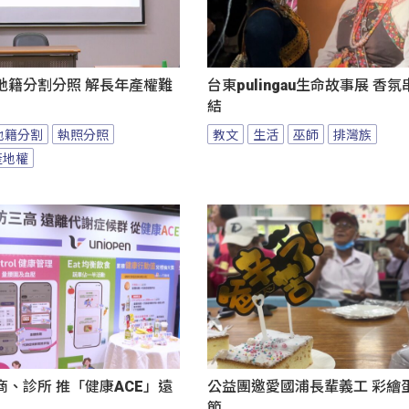
地籍分割分照 解長年產權難
台東pulingau生命故事展 香
結
地籍分割
執照分照
教文
生活
巫師
排灣族
產地權
、診所 推「健康ACE」遠
公益團邀愛國浦長輩義工 彩繪
節