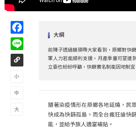
Facebook
大綱
Line
前陣子透過鏡頭帶大家看到，原鄉對快篩
軍人力若能順利支援，月產季量可望達到
立委也紛紛呼籲，快篩實名制能因地制宜
A
隨著染疫情形在原鄉各地延燒，民
A
快成為快篩孤島。而全台瘋狂搶快
A
能，並給予族人適當補貼。