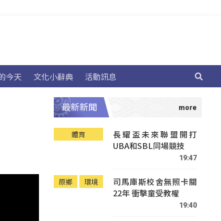
的今天
文化小辭典
活動訊息
最新新聞
長耀盃未來聯盟開打
體育
UBA和SBL同場競技
19:47
司馬庫斯校舍無照卡關
原鄉
環境
22年 衝擊童受教權
19:40