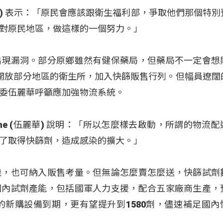
(孔文吉) 表示：「原民會應該跟衛生福利部，爭取他們那個特
對原民地區，做這樣的一個努力。」
出現漏洞。部分原鄉雖然有健保藥局，但藥局不一定會想
開放部分地區的衛生所，加入快篩販售行列。但幅員遼闊
委伍麗華呼籲應加強物流系統。
vecahe (伍麗華) 說明：「所以怎麼樣去啟動，所謂的物流
了取得快篩劑，造成感染的擴大。」
機，也可納入販售考量。但無論怎麼賣怎麼送，快篩試劑
國內試劑產能，包括國軍人力支援，配合五家廠商生產，
月的新購設備到期，更有望提升到1580劑，儘速補足國內