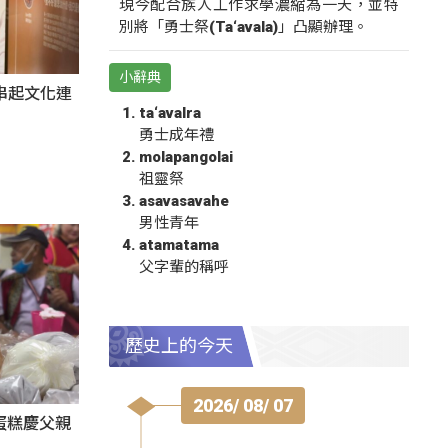
現今配合族人工作求學濃縮為一天，並特
別將「勇士祭(Ta‘avala)」凸顯辦理。
小辭典
氛串起文化連
ta‘avalra
勇士成年禮
molapangolai
祖靈祭
asavasavahe
男性青年
atamatama
父字輩的稱呼
歷史上的今天
2026/ 08/ 07
蛋糕慶父親