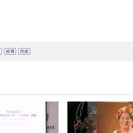
產
疫情
防疫