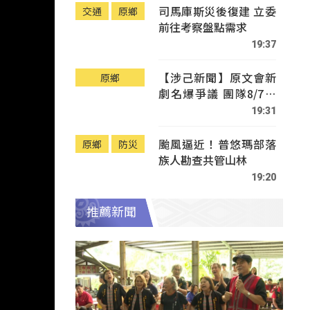
司馬庫斯災後復建 立委
交通
原鄉
前往考察盤點需求
19:37
【涉己新聞】原文會新
原鄉
劇名爆爭議 團隊8/7赴
Tafalong致歉
19:31
颱風逼近！普悠瑪部落
原鄉
防災
族人勘查共管山林
19:20
推薦新聞