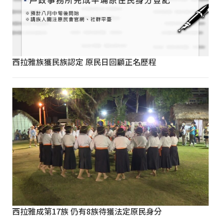
西拉雅族獲民族認定 原民日回顧正名歷程
西拉雅成第17族 仍有8族待獲法定原民身分