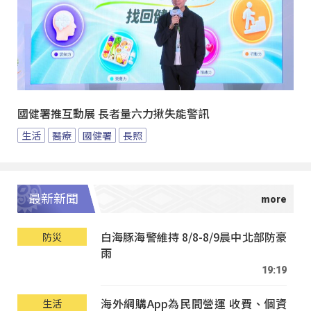
國健署推互動展 長者量六力揪失能警訊
生活
醫療
國健署
長照
最新新聞
白海豚海警維持 8/8-8/9晨中北部防豪
防災
雨
19:19
海外網購App為民間營運 收費、個資
生活