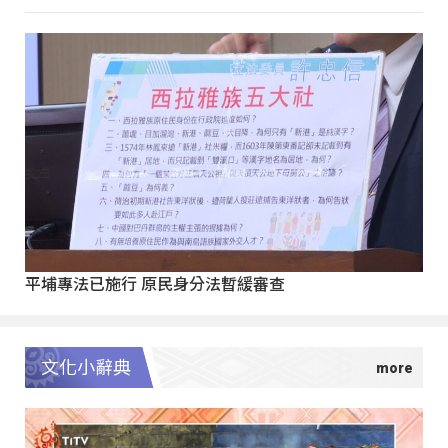
平埔專法已施行 原民身分法暫緩審查
文化小辭典