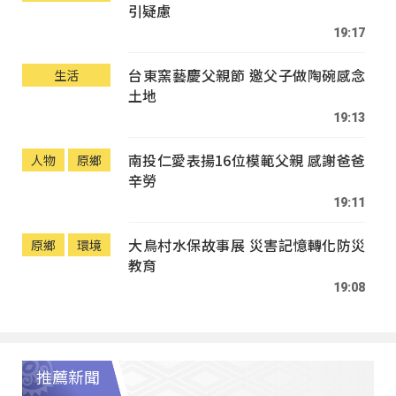
引疑慮
19:17
台東窯藝慶父親節 邀父子做陶碗感念
生活
土地
19:13
南投仁愛表揚16位模範父親 感謝爸爸
人物
原鄉
辛勞
19:11
大鳥村水保故事展 災害記憶轉化防災
原鄉
環境
教育
19:08
推薦新聞