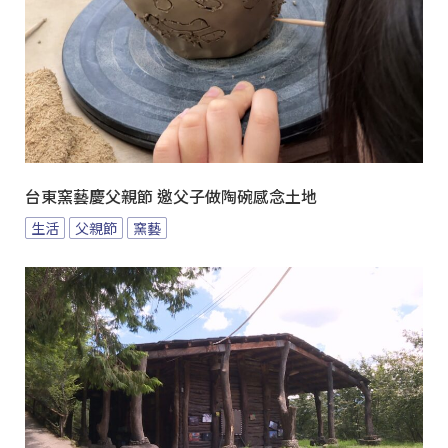
台東窯藝慶父親節 邀父子做陶碗感念土地
生活
父親節
窯藝