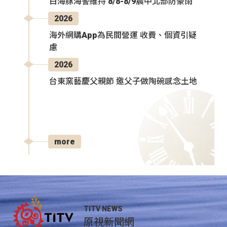
白海豚海警維持 8/8-8/9晨中北部防豪雨
2026
海外網購App為民間營運 收費、個資引疑
慮
2026
台東窯藝慶父親節 邀父子做陶碗感念土地
more
TITV NEWS
原視新聞網