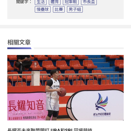
關鍵字：
生活
體育
冠軍戰
市長盃
慢壘球
比賽
男子組
相關文章
長耀盃未來聯盟開打 UBA和SBL同場競技