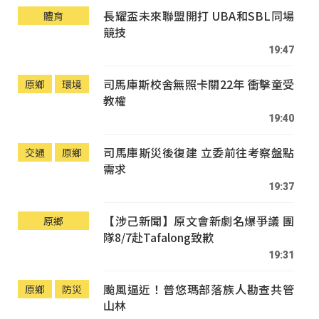
長耀盃未來聯盟開打 UBA和SBL同場
體育
競技
19:47
司馬庫斯校舍無照卡關22年 衝擊童受
原鄉
環境
教權
19:40
司馬庫斯災後復建 立委前往考察盤點
交通
原鄉
需求
19:37
【涉己新聞】原文會新劇名爆爭議 團
原鄉
隊8/7赴Tafalong致歉
19:31
颱風逼近！普悠瑪部落族人勘查共管
原鄉
防災
山林