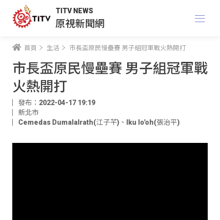
TITV NEWS
原視新聞網
首頁
生活
市長盃原民慢壘賽 男子組冠軍戰火熱開打
市長盃原民慢壘賽 男子組冠軍戰
火熱開打
發布：2022-04-17 19:19
新北市
Cemedas Dumalalrath(江子芊)
、
Iku lo'oh(張治平)