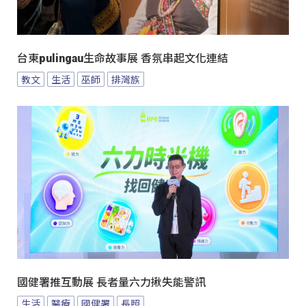
台東pulingau生命故事展 香氛串起文化連結
教文
生活
巫師
排灣族
國健署推互動展 長者量六力揪失能警訊
生活
醫療
國健署
長照