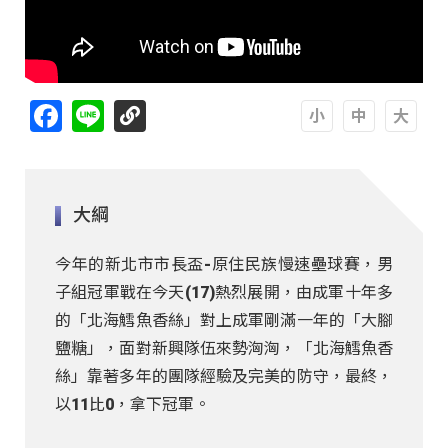
Facebook
Line
A
A
A
大綱
今年的新北市市長盃-原住民族慢速壘球賽，男
子組冠軍戰在今天(17)熱烈展開，由成軍十年多
的「北海鱈魚香絲」對上成軍剛滿一年的「大腳
鹽糖」，面對新興隊伍來勢洶洶，「北海鱈魚香
絲」靠著多年的團隊經驗及完美的防守，最終，
以11比0，拿下冠軍。