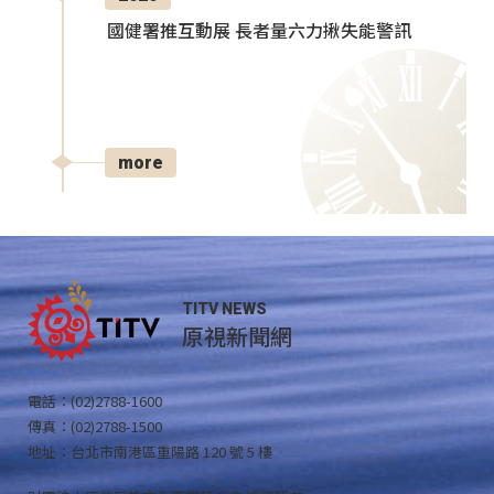
國健署推互動展 長者量六力揪失能警訊
more
TITV NEWS
原視新聞網
電話：(02)2788-1600
傳真：(02)2788-1500
地址：台北市南港區重陽路 120 號 5 樓