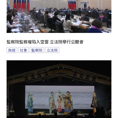
監察院監察權陷入空窗 立法院舉行公聽會
政經
社會
監察院
立法院