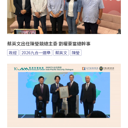
蔡英文出任陳瑩競總主委 劉櫂豪當總幹事
政經
2026九合一選舉
蔡英文
陳瑩