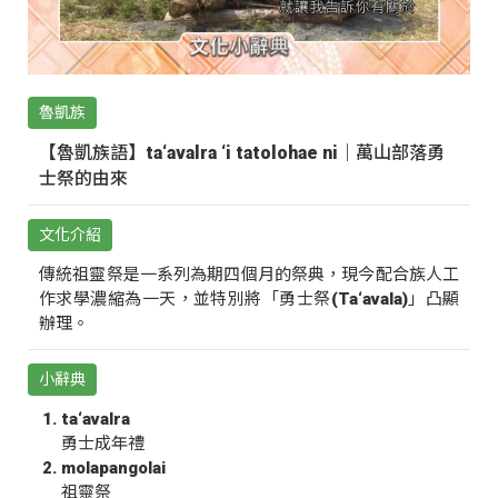
魯凱族
【魯凱族語】ta‘avalra ‘i tatolohae ni｜萬山部落勇
士祭的由來
文化介紹
傳統祖靈祭是一系列為期四個月的祭典，現今配合族人工
作求學濃縮為一天，並特別將「勇士祭(Ta‘avala)」凸顯
辦理。
小辭典
ta‘avalra
勇士成年禮
molapangolai
祖靈祭