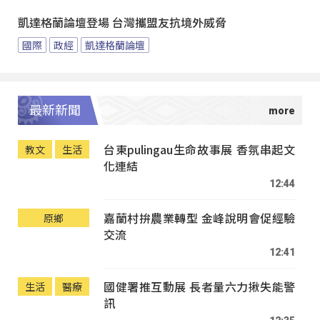
凱達格蘭論壇登場 台灣攜盟友抗境外威脅
國際
政經
凱達格蘭論壇
最新新聞
台東pulingau生命故事展 香氛串起文
教文
生活
化連結
12:44
嘉蘭村拚農業轉型 金峰說明會促經驗
原鄉
交流
12:41
國健署推互動展 長者量六力揪失能警
生活
醫療
訊