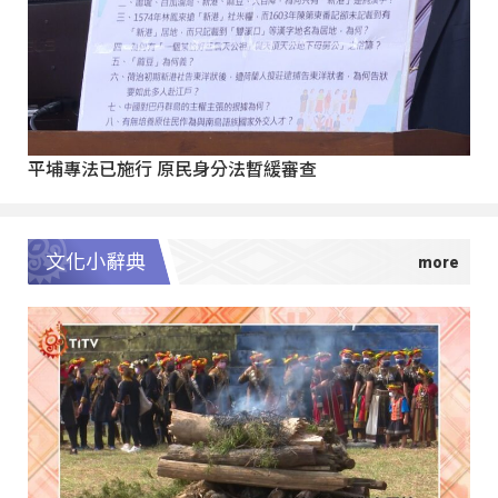
平埔專法已施行 原民身分法暫緩審查
文化小辭典