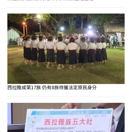
西拉雅成第17族 仍有8族待獲法定原民身分