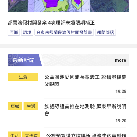
都蘭渡假村開發案 4次環評未過限期補正
原鄉
環境
台東南都蘭段渡假村開發計畫
都蘭部落
最新新聞
公益團邀愛國浦長輩義工 彩繪蛋糕慶
生活
父親節
19:28
族語認證首推在地測驗 屏東舉辦說明
原鄉
生活
會
19:20
公視預算遭立院腰斬 恐流失內容創作
生活
立法院