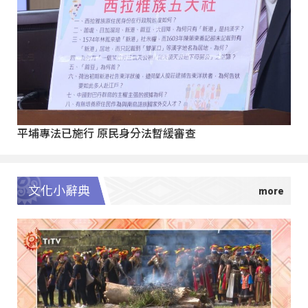
平埔專法已施行 原民身分法暫緩審查
文化小辭典