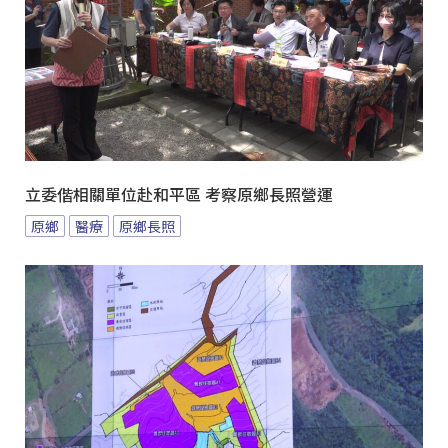
立委偕相關單位赴和平區 考察原鄉長照營運
原鄉
醫療
原鄉長照