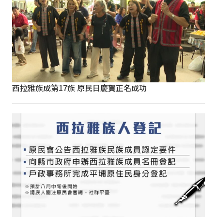
西拉雅族成第17族 原民日慶賀正名成功