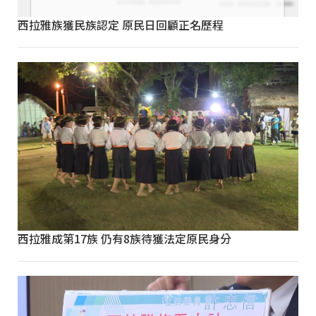
西拉雅族獲民族認定 原民日回顧正名歷程
西拉雅成第17族 仍有8族待獲法定原民身分