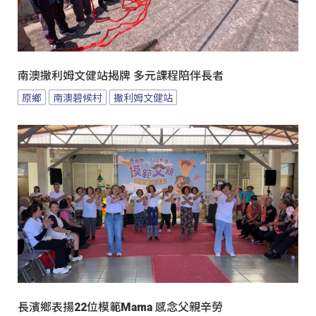
南澳撒利姆文健站揭牌 多元課程陪伴長者
原鄉
南澳碧候村
撒利姆文健站
長濱鄉表揚22位模範Mama 感念父親辛勞