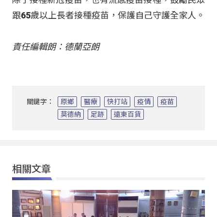
跟65歲以上長者接種疫苗，保護自己守護全家人。
責任編輯朗：德蘭亞朗
關鍵字：
原鄉
醫療
快打站
疫情
疫苗
莫德納
足跡
遠東百貨
相關文章