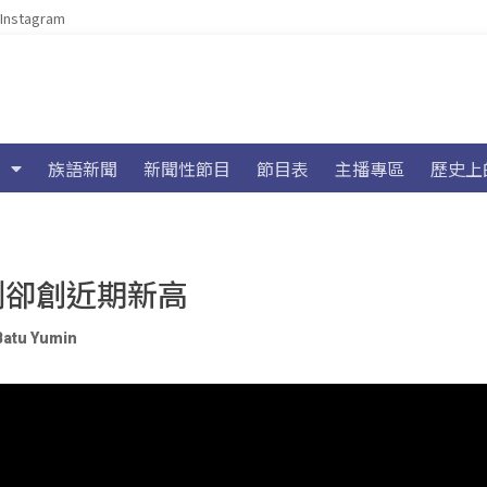
Instagram
族語新聞
新聞性節目
節目表
主播專區
歷史上
2例卻創近期新高
Batu Yumin