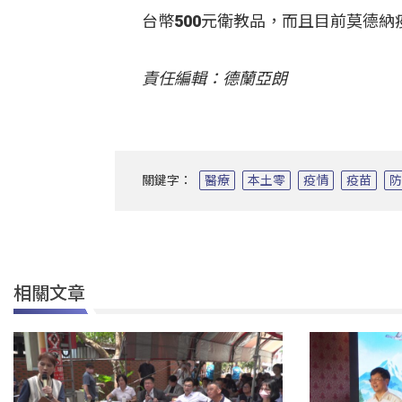
台幣500元衛教品，而且目前莫德
責任編輯：德蘭亞朗
關鍵字：
醫療
本土零
疫情
疫苗
相關文章