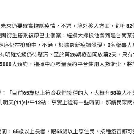
未來仍要確實控制疫情，不過，境外移入方面，卻有82
遊團衍生搭乘復康巴士個案，經擴大採檢他曾到過台南某
定序仍在檢驗中，不過，根據最新疫調發現，2名藥事人
明確接觸仍待釐清。至於第26期疫苗開放第2天，只有16
有5000人預約，指揮中心考量預約平台使用人數漸少，將
祥：「目前65歲以上符合我們接種的人，大概有58萬人不
明天(11)中午12點，事實上還有一些時間，那請民眾關
號期間，65歲以上長者，跟55歲以上原住民，接種疫苗都可