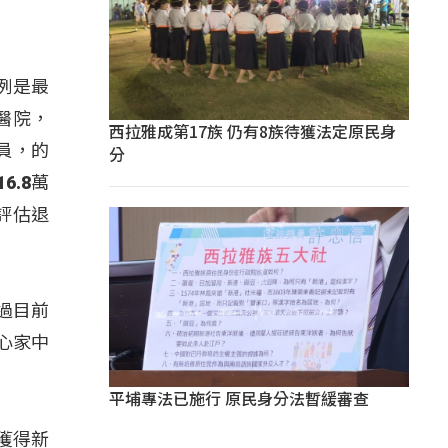
例是最
醫院，
西拉雅成第17族 仍有8族待獲法定原民身
員，的
分
.8萬
評估退
過目前
心家中
平埔專法已施行 原民身分法暫緩審查
獲得新