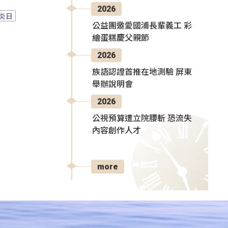
2026
炎日
公益團邀愛國浦長輩義工 彩
繪蛋糕慶父親節
2026
族語認證首推在地測驗 屏東
舉辦說明會
2026
公視預算遭立院腰斬 恐流失
內容創作人才
more