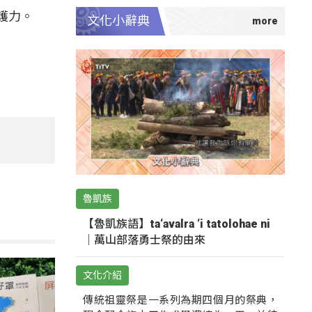
護力。
文化小辭典
魯凱族
【魯凱族語】ta‘avalra ‘i tatolohae ni
｜萬山部落勇士祭的由來
文化介紹
傳統祖靈祭是一系列為期四個月的祭典，