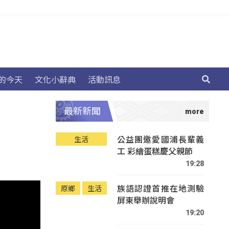
的今天
文化小辭典
活動訊息
最新新聞
公益團邀愛國浦長輩義
生活
工 彩繪蛋糕慶父親節
19:28
族語認證首推在地測驗
原鄉
生活
屏東舉辦說明會
19:20