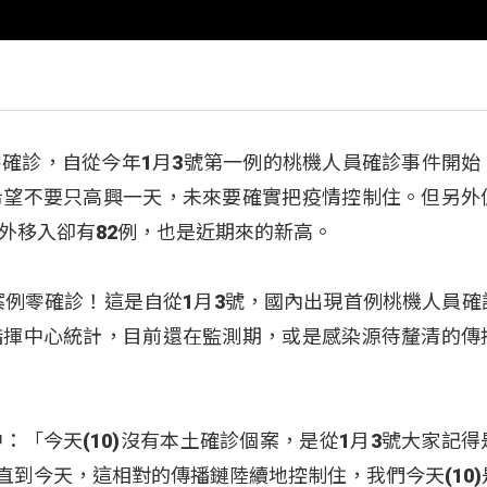
土零確診，自從今年1月3號第一例的桃機人員確診事件開始
希望不要只高興一天，未來要確實把疫情控制住。但另外
外移入卻有82例，也是近期來的新高。
土案例零確診！這是自從1月3號，國內出現首例桃機人員確
指揮中心統計，目前還在監測期，或是感染源待釐清的傳
：「今天(10)沒有本土確診個案，是從1月3號大家記得
一直到今天，這相對的傳播鏈陸續地控制住，我們今天(10)