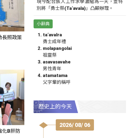
現今配合族人工作求學濃縮為一天，並特
別將「勇士祭(Ta‘avala)」凸顯辦理。
小辭典
ta‘avalra
動長照政策
勇士成年禮
molapangolai
祖靈祭
asavasavahe
男性青年
atamatama
父字輩的稱呼
歷史上的今天
2026/ 08/ 06
強化B肝防