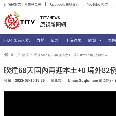
原住民族文化事業基金會
Facebook 粉絲專頁
YouTube 頻道
TITV NEWS
原視新聞網
2024 總統大選
直播
最新
山海氣象
總覽
專題
首頁
醫療
睽違68天國內再迎本土+0 境外82例卻創近期新高
睽違68天國內再迎本土+0 境外8
發布：2022-03-10 19:29
臺北市
Umas Suqluman(戴亞盛)
、