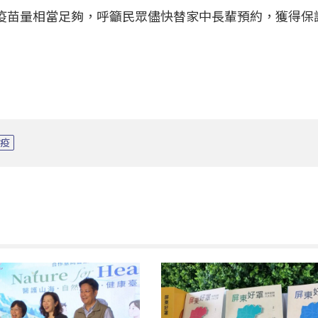
納疫苗量相當足夠，呼籲民眾儘快替家中長輩預約，獲得保
防疫