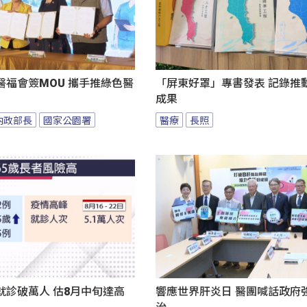
醫福會簽MOU 攜手推綠色醫
「屏東好罩」專書發表 記錄推
成果
內政部長
國家公園署
醫療
長照
就診破萬人 估8月中旬達高
響應世界肝炎日 醫團喊話政府