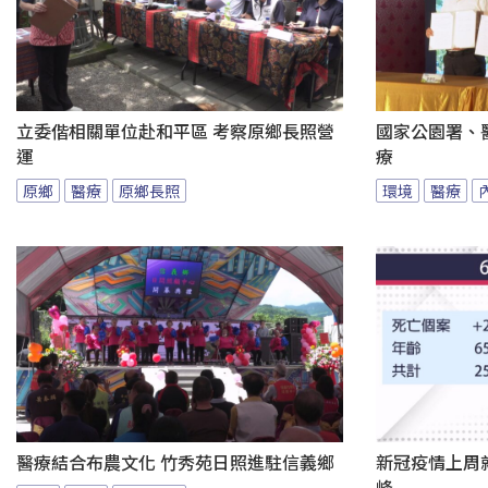
立委偕相關單位赴和平區 考察原鄉長照營
國家公園署、
運
療
原鄉
醫療
原鄉長照
環境
醫療
醫療結合布農文化 竹秀苑日照進駐信義鄉
新冠疫情上周