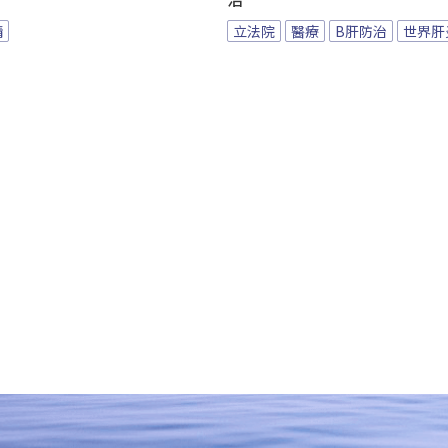
治
情
立法院
醫療
B肝防治
世界肝