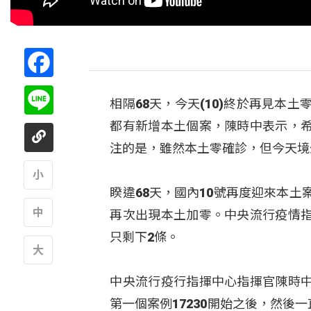
Facebook
Line
相隔68天，今天(10)終於再見本
都有新增本土個案，陳時中表示，
注的是，雖然本土零確診，但今天境
睽違68天，國內10號再度迎來本
A
再次出現本土加零。中央流行疫情
只剩下2條。
A
A
中央流行疫行指揮中心指揮官陳時中
第一個案例17230開始之後，然後