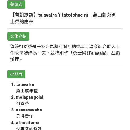
魯凱族
【魯凱族語】ta‘avalra ‘i tatolohae ni｜萬山部落勇
士祭的由來
文化介紹
傳統祖靈祭是一系列為期四個月的祭典，現今配合族人工
作求學濃縮為一天，並特別將「勇士祭(Ta‘avala)」凸顯
辦理。
小辭典
ta‘avalra
勇士成年禮
molapangolai
祖靈祭
asavasavahe
男性青年
atamatama
父字輩的稱呼