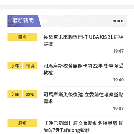
最新新聞
長耀盃未來聯盟開打 UBA和SBL同場
體育
競技
19:47
司馬庫斯校舍無照卡關22年 衝擊童受
原鄉
環境
教權
19:40
司馬庫斯災後復建 立委前往考察盤點
交通
原鄉
需求
19:37
【涉己新聞】原文會新劇名爆爭議 團
原鄉
隊8/7赴Tafalong致歉