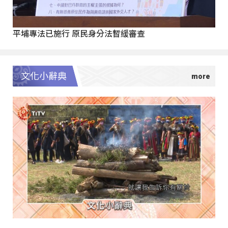
平埔專法已施行 原民身分法暫緩審查
文化小辭典