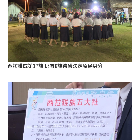
西拉雅成第17族 仍有8族待獲法定原民身分