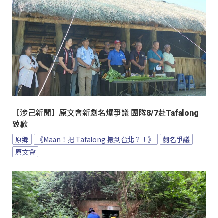
【涉己新聞】原文會新劇名爆爭議 團隊8/7赴Tafalong
致歉
原鄉
《Maan！把 Tafalong 搬到台北？！》
劇名爭議
原文會