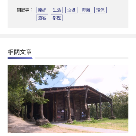
關鍵字：
原鄉
生活
垃圾
海灘
環保
遊客
都歷
相關文章