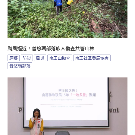
颱風逼近！普悠瑪部落族人勘查共管山林
原鄉
防災
風災
南王山勘查
南王社區發展協會
普悠瑪部落