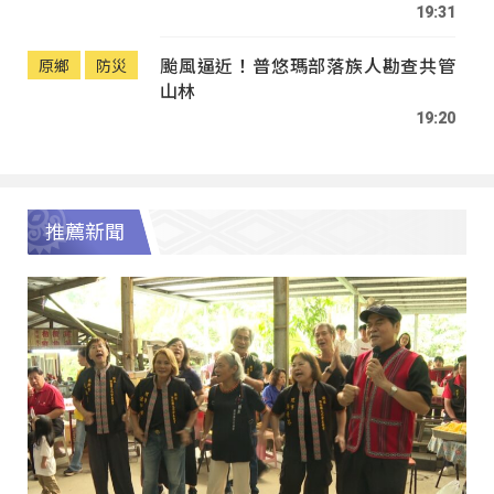
19:31
颱風逼近！普悠瑪部落族人勘查共管
原鄉
防災
山林
19:20
推薦新聞