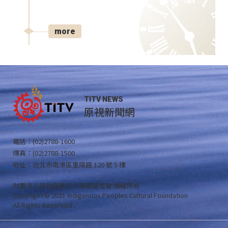
more
TITV NEWS
原視新聞網
電話：(02)2788-1600
傳真：(02)2788-1500
地址：台北市南港區重陽路 120 號 5 樓
財團法人原住民族文化事業基金會 版權所有
Copyright © 2021 Indigenous Peoples Cultural Foundation
All Rights Reserved .