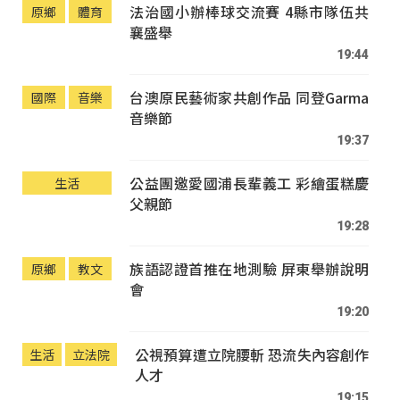
法治國小辦棒球交流賽 4縣市隊伍共
原鄉
體育
襄盛舉
19:44
台澳原民藝術家共創作品 同登Garma
國際
音樂
音樂節
19:37
公益團邀愛國浦長輩義工 彩繪蛋糕慶
生活
父親節
19:28
族語認證首推在地測驗 屏東舉辦說明
原鄉
教文
會
19:20
公視預算遭立院腰斬 恐流失內容創作
生活
立法院
人才
19:15