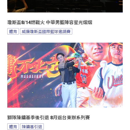
瓊斯盃8/14燃戰火 中華男籃陣容星光熠熠
體育
威廉瓊斯盃國際籃球邀請賽
獅隊陳鏞基季後引退 8月返台東辦系列賽
體育
陳鏞基引退