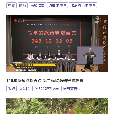
原鄉
體育
南投仁愛
原鄉少棒隊
法治國小少棒隊
115年總預算拚表決 第二輪協商朝野續攻防
政經
立法院
立法院朝野協商
總預算審查