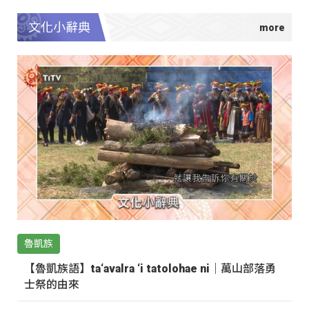
文化小辭典
魯凱族
【魯凱族語】ta‘avalra ‘i tatolohae ni｜萬山部落勇
士祭的由來