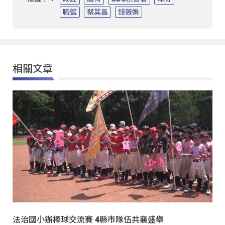
職籃
蔡其昌
錢薇娟
相關文章
法治國小辦棒球交流賽 4縣市隊伍共襄盛舉