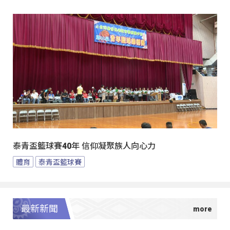
泰青盃籃球賽40年 信仰凝聚族人向心力
體育
泰青盃籃球賽
最新新聞