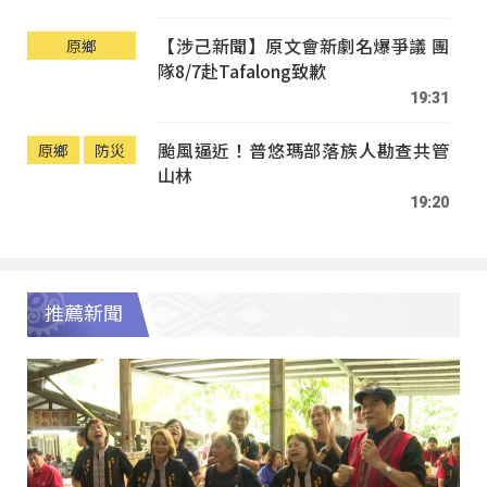
【涉己新聞】原文會新劇名爆爭議 團
原鄉
隊8/7赴Tafalong致歉
19:31
颱風逼近！普悠瑪部落族人勘查共管
原鄉
防災
山林
19:20
推薦新聞