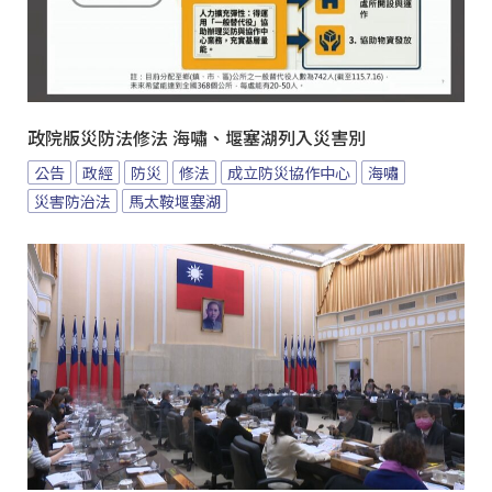
政院版災防法修法 海嘯、堰塞湖列入災害別
公告
政經
防災
修法
成立防災協作中心
海嘯
災害防治法
馬太鞍堰塞湖