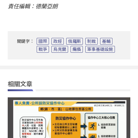
責任編輯：德蘭亞朗
關鍵字：
國際
政經
俄羅斯
制裁
基輔
戰爭
烏克蘭
癱瘓
軍事基礎設施
相關文章