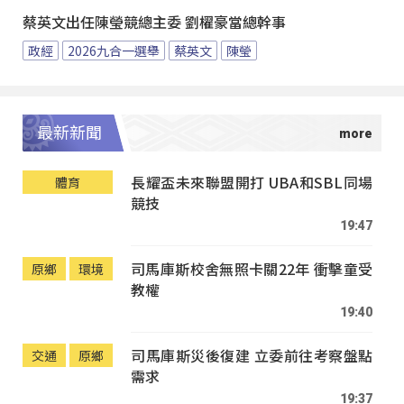
蔡英文出任陳瑩競總主委 劉櫂豪當總幹事
政經
2026九合一選舉
蔡英文
陳瑩
最新新聞
長耀盃未來聯盟開打 UBA和SBL同場
體育
競技
19:47
司馬庫斯校舍無照卡關22年 衝擊童受
原鄉
環境
教權
19:40
司馬庫斯災後復建 立委前往考察盤點
交通
原鄉
需求
19:37