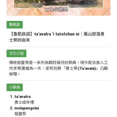
魯凱族
【魯凱族語】ta‘avalra ‘i tatolohae ni｜萬山部落勇
士祭的由來
文化介紹
傳統祖靈祭是一系列為期四個月的祭典，現今配合族人工
作求學濃縮為一天，並特別將「勇士祭(Ta‘avala)」凸顯
辦理。
小辭典
ta‘avalra
勇士成年禮
molapangolai
祖靈祭