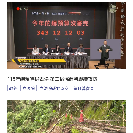
115年總預算拚表決 第二輪協商朝野續攻防
政經
立法院
立法院朝野協商
總預算審查