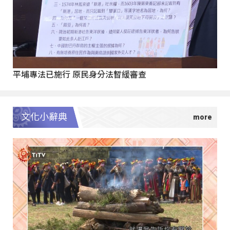
平埔專法已施行 原民身分法暫緩審查
文化小辭典