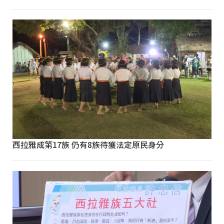
西拉雅成第17族 仍有8族待獲法定原民身分