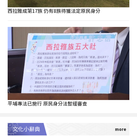
西拉雅成第17族 仍有8族待獲法定原民身分
平埔專法已施行 原民身分法暫緩審查
文化小辭典