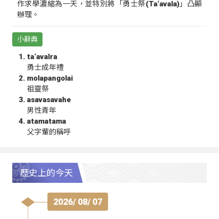
作求學濃縮為一天，並特別將「勇士祭(Ta‘avala)」凸顯
辦理。
小辭典
ta‘avalra
勇士成年禮
molapangolai
祖靈祭
asavasavahe
男性青年
atamatama
父字輩的稱呼
歷史上的今天
2026/ 08/ 07