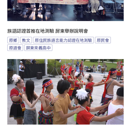
族語認證首推在地測驗 屏東舉辦說明會
原鄉
教文
原住民族語言能力認證在地測驗
原民會
原語會
屏東來義高中