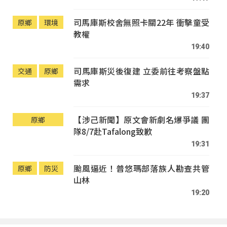
司馬庫斯校舍無照卡關22年 衝擊童受
原鄉
環境
教權
19:40
司馬庫斯災後復建 立委前往考察盤點
交通
原鄉
需求
19:37
【涉己新聞】原文會新劇名爆爭議 團
原鄉
隊8/7赴Tafalong致歉
19:31
颱風逼近！普悠瑪部落族人勘查共管
原鄉
防災
山林
19:20