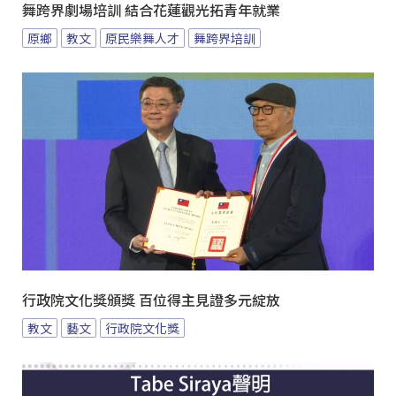
舞跨界劇場培訓 結合花蓮觀光拓青年就業
原鄉
教文
原民樂舞人才
舞跨界培訓
行政院文化獎頒獎 百位得主見證多元綻放
教文
藝文
行政院文化獎