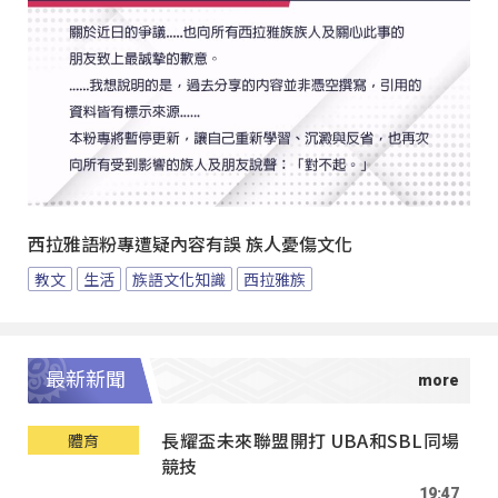
西拉雅語粉專遭疑內容有誤 族人憂傷文化
教文
生活
族語文化知識
西拉雅族
最新新聞
長耀盃未來聯盟開打 UBA和SBL同場
體育
競技
19:47