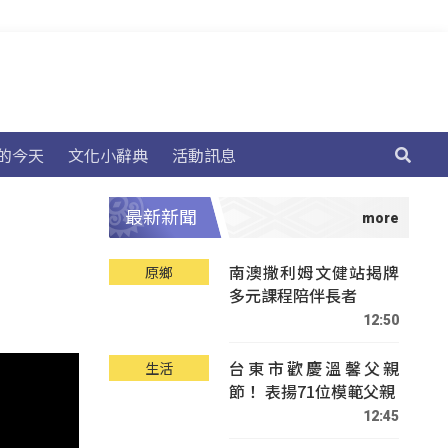
的今天
文化小辭典
活動訊息
最新新聞
南澳撒利姆文健站揭牌
原鄉
多元課程陪伴長者
12:50
台東市歡慶溫馨父親
生活
節！ 表揚71位模範父親
12:45