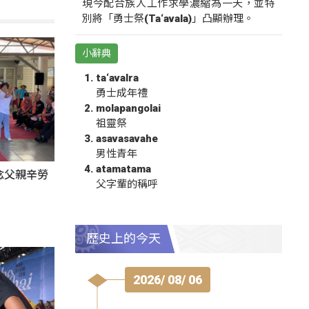
現今配合族人工作求學濃縮為一天，並特
別將「勇士祭(Ta‘avala)」凸顯辦理。
小辭典
ta‘avalra
勇士成年禮
molapangolai
祖靈祭
asavasavahe
男性青年
atamatama
感念父親辛勞
父字輩的稱呼
歷史上的今天
2026/ 08/ 06