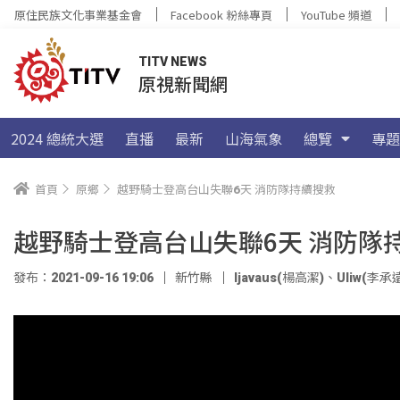
原住民族文化事業基金會
Facebook 粉絲專頁
YouTube 頻道
TITV NEWS
原視新聞網
2024 總統大選
直播
最新
山海氣象
總覽
專題
首頁
原鄉
越野騎士登高台山失聯6天 消防隊持續搜救
越野騎士登高台山失聯6天 消防隊
發布：2021-09-16 19:06
新竹縣
ljavaus(楊高潔)
、
Uliw(李承