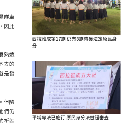
機隊車
，因此
西拉雅成第17族 仍有8族待獲法定原民身
分
很熟這
不去的
還是發
。但隨
他們仍
平埔專法已施行 原民身分法暫緩審查
的祈姓