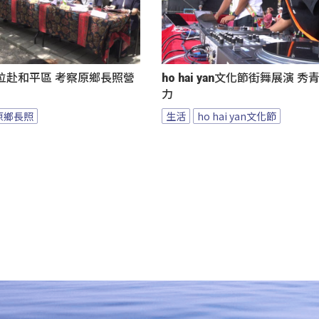
位赴和平區 考察原鄉長照營
ho hai yan文化節街舞展演 
力
原鄉長照
生活
ho hai yan文化節