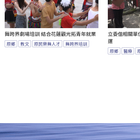
舞跨界劇場培訓 結合花蓮觀光拓青年就業
立委偕相關單
運
原鄉
教文
原民樂舞人才
舞跨界培訓
原鄉
醫療