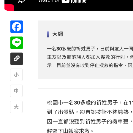
Facebook
大綱
Line
一名30多歲的祈姓男子，日前與友人一
車友以及部落族人都加入搜救的行列，
示，目前並沒有收到停止搜救的指令，因
A
桃園市一名30多歲的祈姓男子，在
A
到了出發點，卻自認技術不夠純熟
A
因一直都沒聽到祈姓男子的機車聲
趕緊下山報案求救。