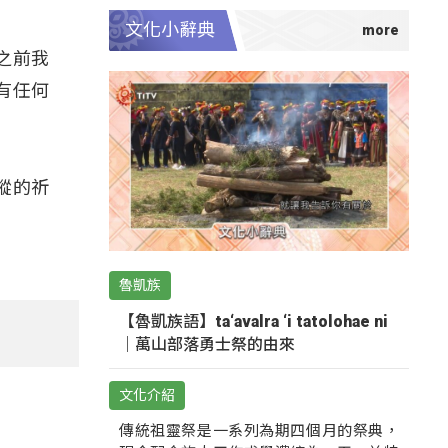
文化小辭典
之前我
有任何
蹤的祈
魯凱族
【魯凱族語】ta‘avalra ‘i tatolohae ni
｜萬山部落勇士祭的由來
文化介紹
傳統祖靈祭是一系列為期四個月的祭典，