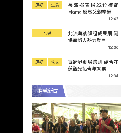
長濱鄉表揚22位模範
原鄉
生活
Mama 感念父親辛勞
12:43
北流幕後課程成果展 阿
音樂
爆率新人熱力登台
12:36
舞跨界劇場培訓 結合花
原鄉
教文
蓮觀光拓青年就業
12:34
推薦新聞