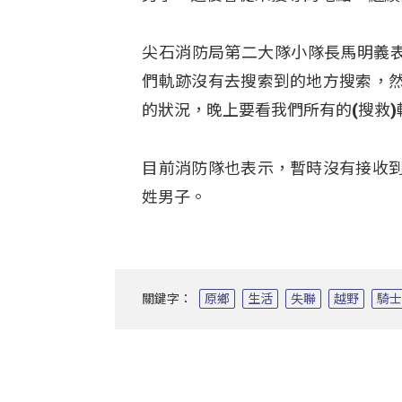
尖石消防局第二大隊小隊長馬明義表
們軌跡沒有去搜索到的地方搜索，
的狀況，晚上要看我們所有的(搜救
目前消防隊也表示，暫時沒有接收
姓男子。
關鍵字：
原鄉
生活
失聯
越野
騎