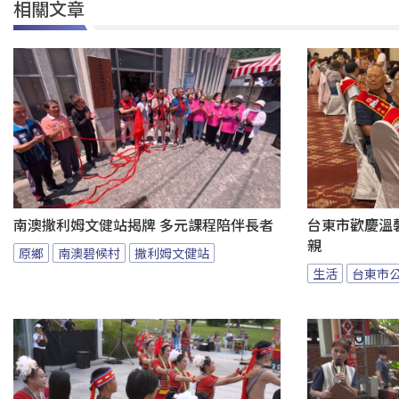
相關文章
南澳撒利姆文健站揭牌 多元課程陪伴長者
台東市歡慶溫馨
親
原鄉
南澳碧候村
撒利姆文健站
生活
台東市