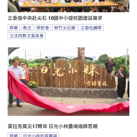
立委偕中央赴尖石 10國中小提校園建設需求
原鄉
教文
原民會
新竹尖石鄉
立委伍麗華
立法院教文委員會
莫拉克風災17周年 日光小林農場揭牌思親
原鄉
日光小林低碳農場