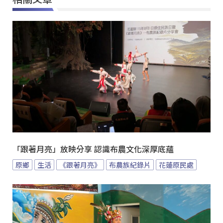
「跟著月亮」放映分享 認識布農文化深厚底蘊
原鄉
生活
《跟著月亮》
布農族紀錄片
花蓮原民處