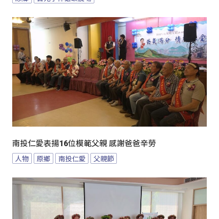
南投仁愛表揚16位模範父親 感謝爸爸辛勞
人物
原鄉
南投仁愛
父親節