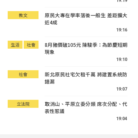
19:19
原民大專在學率落後一般生 差距擴大
教文
近4成
19:16
8月豬價破105元 陳駿季：為節慶短期
生活
社會
現象
19:10
新北原民社宅欠租千萬 將建置系統防
社會
錯漏
19:07
取消山、平原立委分類 席次分配、代
立法院
表性惹議
19:04