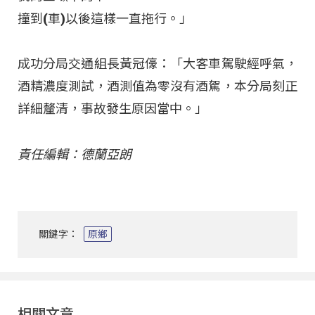
撞到(車)以後這樣一直拖行。」
成功分局交通組長黃冠儫：「大客車駕駛經呼氣，
酒精濃度測試，酒測值為零沒有酒駕，本分局刻正
詳細釐清，事故發生原因當中。」
責任編輯：德蘭亞朗
關鍵字：
原鄉
相關文章