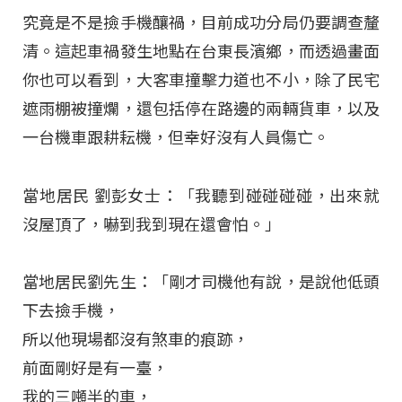
究竟是不是撿手機釀禍，目前成功分局仍要調查釐
清。這起車禍發生地點在台東長濱鄉，而透過畫面
你也可以看到，大客車撞擊力道也不小，除了民宅
遮雨棚被撞爛，還包括停在路邊的兩輛貨車，以及
一台機車跟耕耘機，但幸好沒有人員傷亡。
當地居民 劉彭女士：「我聽到碰碰碰碰，出來就
沒屋頂了，嚇到我到現在還會怕。」
當地居民劉先生：「剛才司機他有說，是說他低頭
下去撿手機，
所以他現場都沒有煞車的痕跡，
前面剛好是有一臺，
我的三噸半的車，