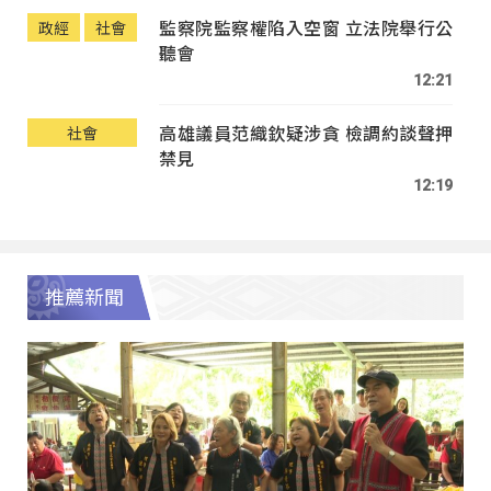
監察院監察權陷入空窗 立法院舉行公
政經
社會
聽會
12:21
高雄議員范織欽疑涉貪 檢調約談聲押
社會
禁見
12:19
推薦新聞