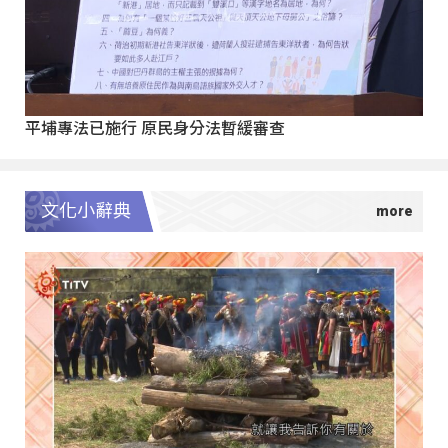
平埔專法已施行 原民身分法暫緩審查
文化小辭典