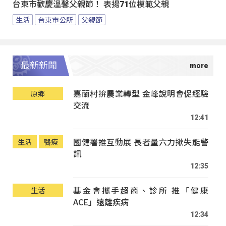
台東市歡慶溫馨父親節！ 表揚71位模範父親
生活
台東市公所
父親節
最新新聞
嘉蘭村拚農業轉型 金峰說明會促經驗
原鄉
交流
12:41
國健署推互動展 長者量六力揪失能警
生活
醫療
訊
12:35
基金會攜手超商、診所 推「健康
生活
ACE」遠離疾病
12:34