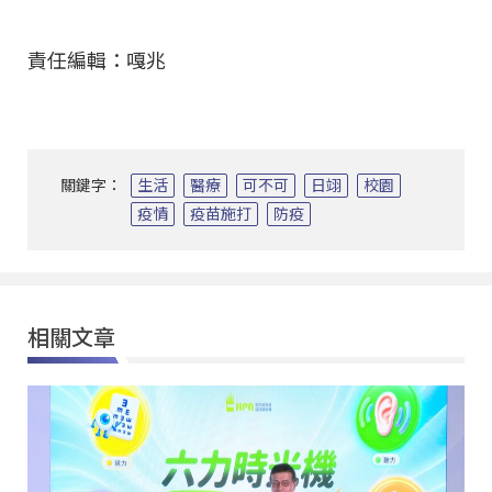
責任編輯：嘎兆
關鍵字：
生活
醫療
可不可
日翊
校園
疫情
疫苗施打
防疫
相關文章