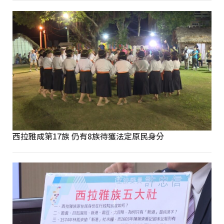
西拉雅成第17族 仍有8族待獲法定原民身分