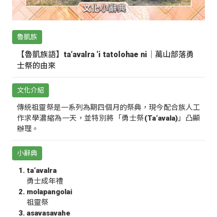
魯凱族
【魯凱族語】ta‘avalra ‘i tatolohae ni｜萬山部落勇
士祭的由來
文化介紹
傳統祖靈祭是一系列為期四個月的祭典，現今配合族人工
作求學濃縮為一天，並特別將「勇士祭(Ta‘avala)」凸顯
辦理。
小辭典
ta‘avalra
勇士成年禮
molapangolai
祖靈祭
asavasavahe