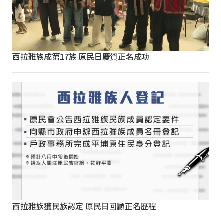
西拉雅族成第17族 原民日慶賀正名成功
西拉雅族獲民族認定 原民日回顧正名歷程