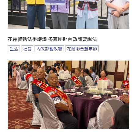
花蓮警執法爭議燒 多黨團赴內政部要說法
生活
社會
內政部警政署
花蓮聯合豐年節