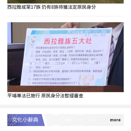
西拉雅成第17族 仍有8族待獲法定原民身分
平埔專法已施行 原民身分法暫緩審查
文化小辭典