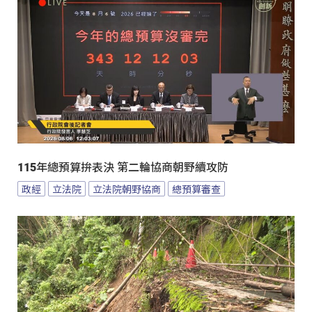
115年總預算拚表決 第二輪協商朝野續攻防
政經
立法院
立法院朝野協商
總預算審查