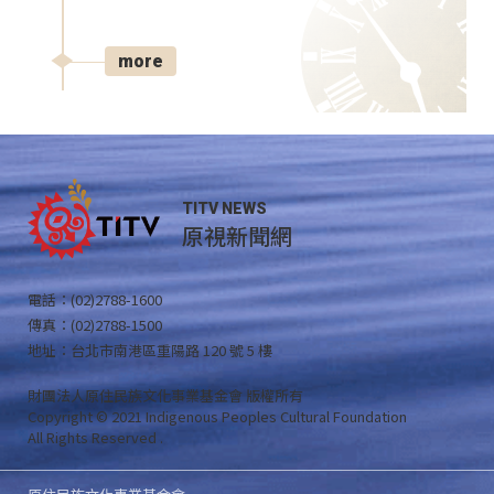
more
TITV NEWS
原視新聞網
電話：(02)2788-1600
傳真：(02)2788-1500
地址：台北市南港區重陽路 120 號 5 樓
財團法人原住民族文化事業基金會 版權所有
Copyright © 2021 Indigenous Peoples Cultural Foundation
All Rights Reserved .