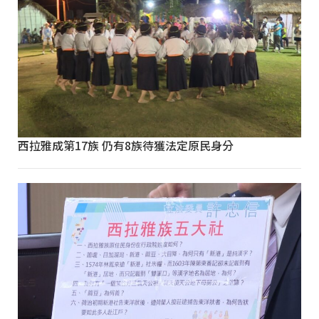
西拉雅成第17族 仍有8族待獲法定原民身分