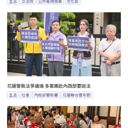
生活
立法院
公共電視預算
文化部
花蓮警執法爭議燒 多黨團赴內政部要說法
生活
社會
內政部警政署
花蓮聯合豐年節