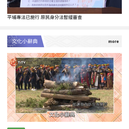
平埔專法已施行 原民身分法暫緩審查
文化小辭典