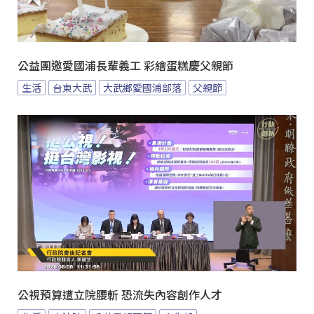
公益團邀愛國浦長輩義工 彩繪蛋糕慶父親節
生活
台東大武
大武鄉愛國浦部落
父親節
公視預算遭立院腰斬 恐流失內容創作人才