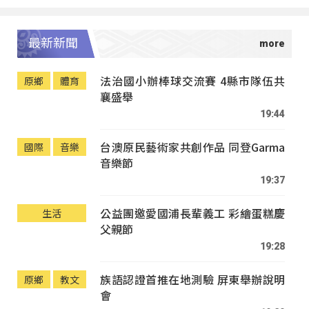
最新新聞
法治國小辦棒球交流賽 4縣市隊伍共
原鄉
體育
襄盛舉
19:44
台澳原民藝術家共創作品 同登Garma
國際
音樂
音樂節
19:37
公益團邀愛國浦長輩義工 彩繪蛋糕慶
生活
父親節
19:28
族語認證首推在地測驗 屏東舉辦說明
原鄉
教文
會