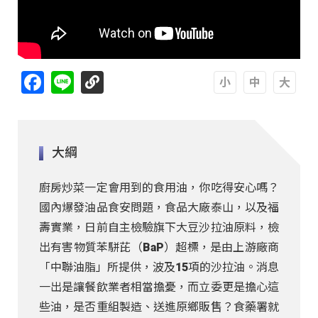
Facebook
Line
A
A
A
大綱
廚房炒菜一定會用到的食用油，你吃得安心嗎？
國內爆發油品食安問題，食品大廠泰山，以及福
壽實業，日前自主檢驗旗下大豆沙拉油原料，檢
出有害物質苯駢芘（BaP）超標，是由上游廠商
「中聯油脂」所提供，波及15項的沙拉油。消息
一出是讓餐飲業者相當擔憂，而立委更是擔心這
些油，是否重組製造、送進原鄉販售？食藥署就