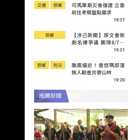
司馬庫斯災後復建 立委
交通
原鄉
前往考察盤點需求
19:37
【涉己新聞】原文會新
原鄉
劇名爆爭議 團隊8/7赴
Tafalong致歉
19:31
颱風逼近！普悠瑪部落
原鄉
防災
族人勘查共管山林
19:20
推薦新聞