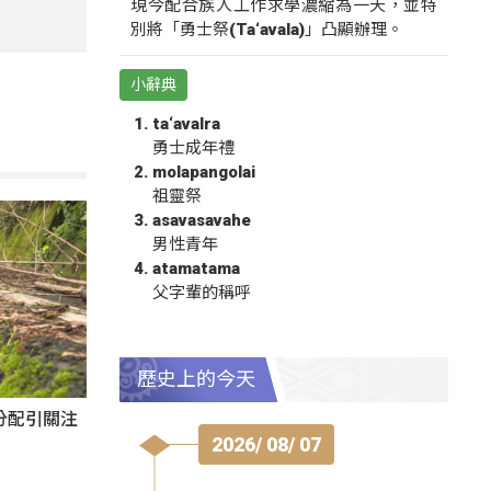
現今配合族人工作求學濃縮為一天，並特
別將「勇士祭(Ta‘avala)」凸顯辦理。
小辭典
ta‘avalra
勇士成年禮
molapangolai
祖靈祭
asavasavahe
男性青年
atamatama
父字輩的稱呼
歷史上的今天
分配引關注
2026/ 08/ 07