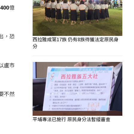
00億
出，恐
西拉雅成第17族 仍有8族待獲法定原民身
分
以盧市
要不然
平埔專法已施行 原民身分法暫緩審查