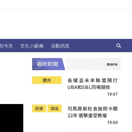
的今天
文化小辭典
活動訊息
最新新聞
長耀盃未來聯盟開打
體育
UBA和SBL同場競技
19:47
司馬庫斯校舍無照卡關
原鄉
環境
22年 衝擊童受教權
19:40