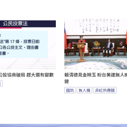
公投協商破局 趕大選有變數
賴清德見金映玉 盼台美建無人
鏈
案
國防
無人機
非紅供應鏈