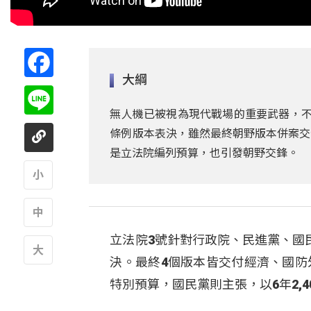
Facebook
大綱
Line
無人機已被視為現代戰場的重要武器，不
條例版本表決，雖然最終朝野版本併案交
是立法院編列預算，也引發朝野交鋒。
A
立法院3號針對行政院、民進黨、國
A
決。最終4個版本皆交付經濟、國防
A
特別預算，國民黨則主張，以6年2,