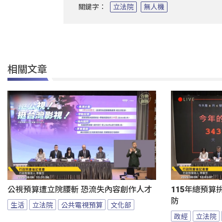
關鍵字：
立法院
無人機
相關文章
公視預算遭立院腰斬 恐流失內容創作人才
115年總預算
防
生活
立法院
公共電視預算
文化部
政經
立法院