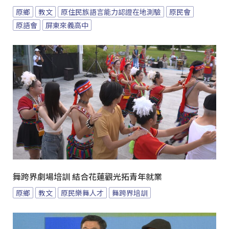
原鄉
教文
原住民族語言能力認證在地測驗
原民會
原語會
屏東來義高中
舞跨界劇場培訓 結合花蓮觀光拓青年就業
原鄉
教文
原民樂舞人才
舞跨界培訓