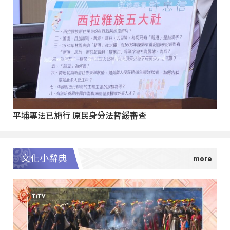
平埔專法已施行 原民身分法暫緩審查
文化小辭典