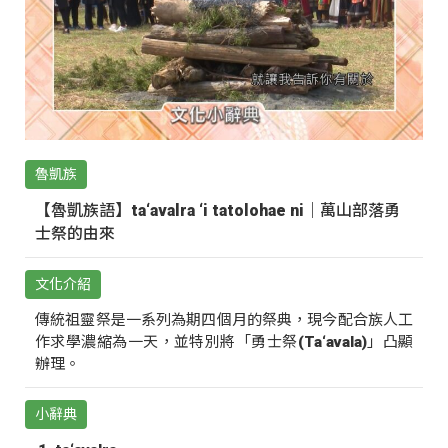
魯凱族
【魯凱族語】ta‘avalra ‘i tatolohae ni｜萬山部落勇
士祭的由來
文化介紹
傳統祖靈祭是一系列為期四個月的祭典，現今配合族人工
作求學濃縮為一天，並特別將「勇士祭(Ta‘avala)」凸顯
辦理。
小辭典