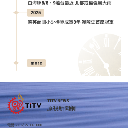
白海豚8/8、9離台最近 北部戒備強風大雨
2025
德芙蘭國小少棒隊成軍3年 獲隊史首座冠軍
more
TITV NEWS
原視新聞網
電話：(02)2788-1600