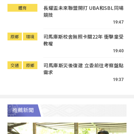
長耀盃未來聯盟開打 UBA和SBL同場
體育
競技
19:47
司馬庫斯校舍無照卡關22年 衝擊童受
原鄉
環境
教權
19:40
司馬庫斯災後復建 立委前往考察盤點
交通
原鄉
需求
19:37
推薦新聞