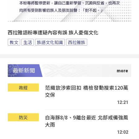
西拉雅語粉專遭疑內容有誤 族人憂傷文化
教文
生活
族語文化知識
西拉雅族
最新新聞
范織欽涉索回扣 橋檢發動搜索120萬
政經
交保
12:21
白海豚8/8、9離台最近 北部戒備強風
防災
大雨
12:02