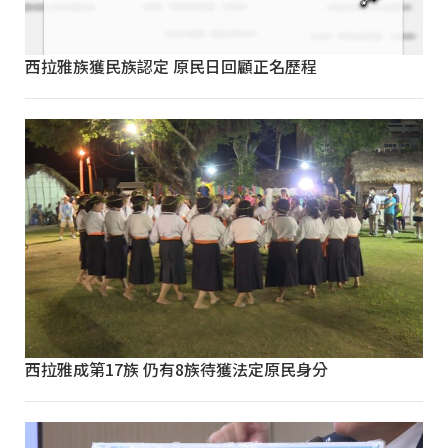
西拉雅族獲民族認定 原民日回顧正名歷程
西拉雅成第17族 仍有8族待獲法定原民身分