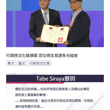
行政院文化獎頒獎 百位得主見證多元綻放
教文
藝文
行政院文化獎