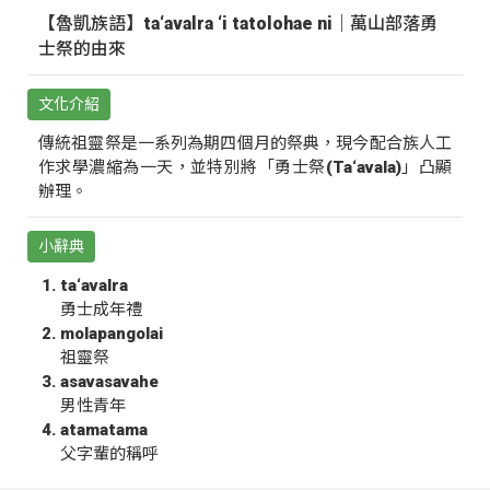
【魯凱族語】ta‘avalra ‘i tatolohae ni｜萬山部落勇
士祭的由來
文化介紹
傳統祖靈祭是一系列為期四個月的祭典，現今配合族人工
作求學濃縮為一天，並特別將「勇士祭(Ta‘avala)」凸顯
辦理。
小辭典
ta‘avalra
勇士成年禮
molapangolai
祖靈祭
asavasavahe
男性青年
atamatama
父字輩的稱呼