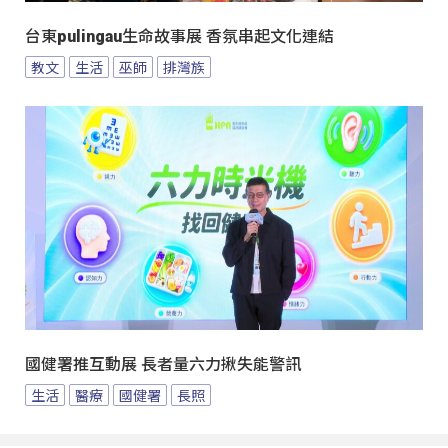
台東pulingau生命故事展 香氛串起文化連結
教文
生活
巫師
排灣族
國健署推互動展 長者量六力揪失能警訊
生活
醫療
國健署
長照