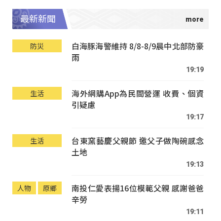
最新新聞
白海豚海警維持 8/8-8/9晨中北部防豪
防災
雨
19:19
海外網購App為民間營運 收費、個資
生活
引疑慮
19:17
台東窯藝慶父親節 邀父子做陶碗感念
生活
土地
19:13
南投仁愛表揚16位模範父親 感謝爸爸
人物
原鄉
辛勞
19:11