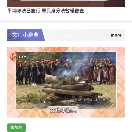
平埔專法已施行 原民身分法暫緩審查
文化小辭典
魯凱族