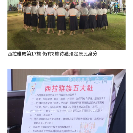
西拉雅成第17族 仍有8族待獲法定原民身分