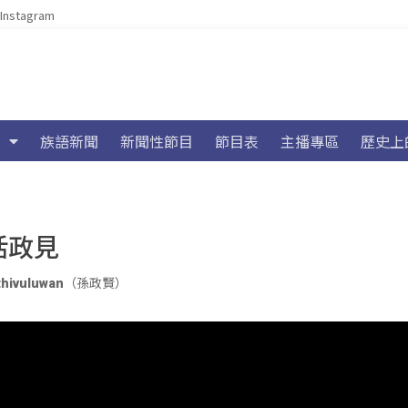
Instagram
族語新聞
新聞性節目
節目表
主播專區
歷史上
活政見
thivuluwan（孫政賢）