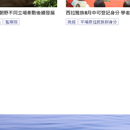
 朝野不同立場牽動後續發展
西拉雅族8月中可登記身分 學
員
監察院
政經
平埔原住民族群身分