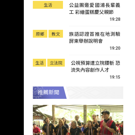
公益團邀愛國浦長輩義
生活
工 彩繪蛋糕慶父親節
19:28
族語認證首推在地測驗
原鄉
教文
屏東舉辦說明會
19:20
公視預算遭立院腰斬 恐
生活
立法院
流失內容創作人才
19:15
推薦新聞