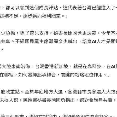
8歲，都可以領到這個成長津貼，這代表著台灣已經進入了
餘補不足，逐步邁向福利國家。」
、少負擔，除了育兒支持，祕書長徐國勇更透露，今年基
民共享。不過國民黨主席鄭麗文也喊出，培育AI人才是關
。
國大陸東南沿海，台灣香港新加坡，就是在高科技，在AI
在哪裡，如何發揮起承轉合，關鍵的戰略地位作用。」
為施政重點。至於年底地方大選，各黨縣市長參選人大致
未提人選。民進黨祕書長徐國勇指出，選對會尚無共識
對這三個縣市，我們在討論中，我們希望很快會有答案。