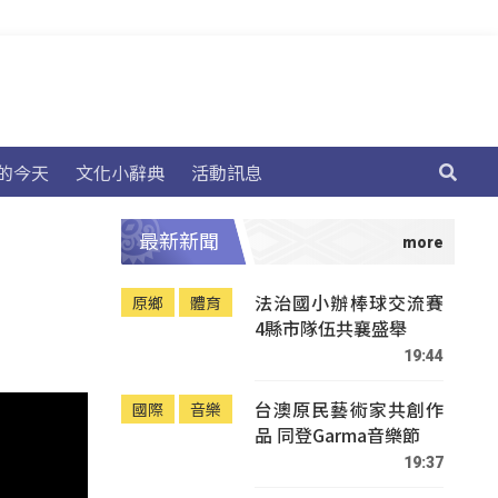
的今天
文化小辭典
活動訊息
最新新聞
法治國小辦棒球交流賽
原鄉
體育
4縣市隊伍共襄盛舉
19:44
台澳原民藝術家共創作
國際
音樂
品 同登Garma音樂節
19:37