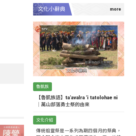
文化小辭典
魯凱族
【魯凱族語】ta‘avalra ‘i tatolohae ni
｜萬山部落勇士祭的由來
文化介紹
傳統祖靈祭是一系列為期四個月的祭典，