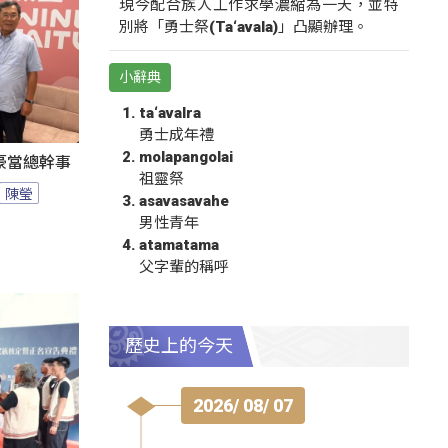
現今配合族人工作求學濃縮為一天，並特
別將「勇士祭(Ta‘avala)」凸顯辦理。
小辭典
ta‘avalra
勇士成年禮
molapangolai
豪當總幹事
祖靈祭
陳瑩
asavasavahe
男性青年
atamatama
父字輩的稱呼
歷史上的今天
2026/ 08/ 07