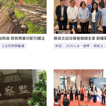
創新高 原民預算分配引關注
蔡英文出任陳瑩競總主委 劉櫂
立法院預算審議
政經
2026九合一選舉
蔡英文