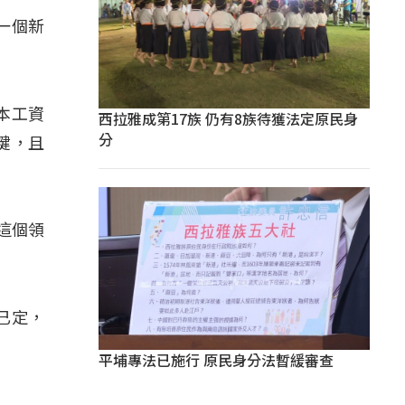
一個新
本工資
西拉雅成第17族 仍有8族待獲法定原民身
分
鍵，且
這個領
已定，
。
平埔專法已施行 原民身分法暫緩審查
」