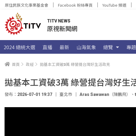
原住民族文化事業基金會
Facebook 粉絲專頁
YouTube 頻道
TITV NEWS
原視新聞網
2024 總統大選
直播
最新
山海氣象
總覽
專題
首頁
政經
拋基本工資破3萬 綠營提台灣好生活政見
拋基本工資破3萬 綠營提台灣好生
發布：2026-07-01 19:37
臺北市
Aras Sawawan（陳鵬飛）
、