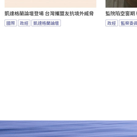
凱達格蘭論壇登場 台灣攜盟友抗境外威脅
監院陷空窗期
國際
政經
凱達格蘭論壇
政經
監察委