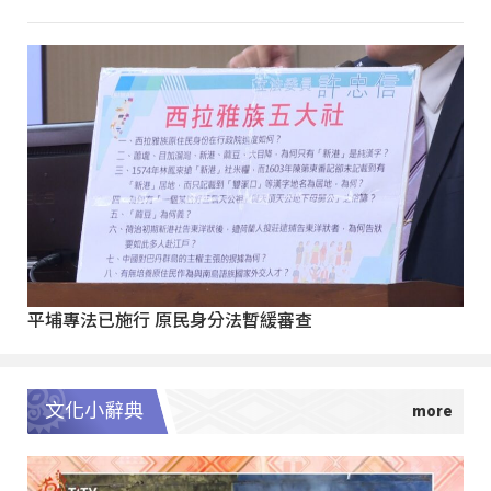
平埔專法已施行 原民身分法暫緩審查
文化小辭典