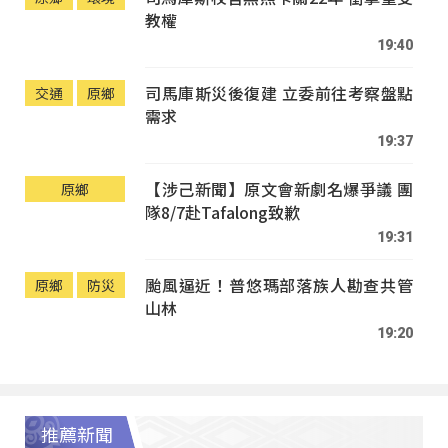
教權
19:40
司馬庫斯災後復建 立委前往考察盤點
交通
原鄉
需求
19:37
【涉己新聞】原文會新劇名爆爭議 團
原鄉
隊8/7赴Tafalong致歉
19:31
颱風逼近！普悠瑪部落族人勘查共管
原鄉
防災
山林
19:20
推薦新聞