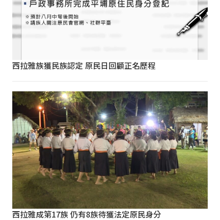
西拉雅族獲民族認定 原民日回顧正名歷程
西拉雅成第17族 仍有8族待獲法定原民身分