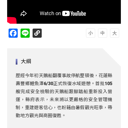
Facebook
Line
A
A
A
大綱
歷經今年初天鵝船翻覆事故停航整頓後，花蓮縣
壽豐鄉鯉魚潭6/30正式恢復水域遊憩。首批105
艘完成安全檢驗的天鵝船跟腳踏船重新投入營
運，縣府表示，未來將以更嚴格的安全管理機
制，重建遊客信心，也盼藉由暑假觀光旺季，帶
動地方觀光與商圈復甦。