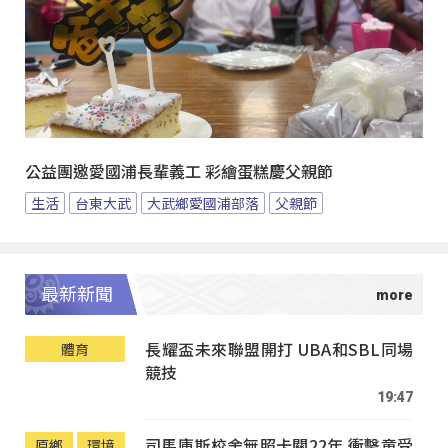
公益團邀愛國浦長輩義工 彩繪蛋糕慶父親節
生活
台東大武
大武鄉愛國浦部落
父親節
最新新聞
長耀盃未來聯盟開打 UBA和SBL同場
體育
競技
19:47
司馬庫斯校舍無照卡關22年 衝擊童受
原鄉
環境