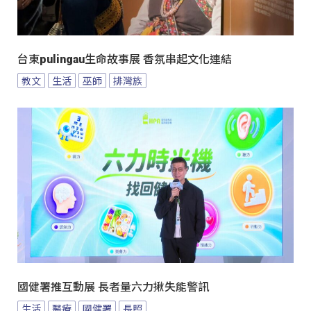
台東pulingau生命故事展 香氛串起文化連結
教文
生活
巫師
排灣族
國健署推互動展 長者量六力揪失能警訊
生活
醫療
國健署
長照