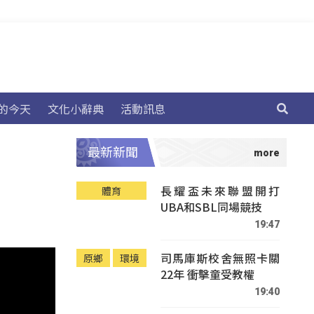
的今天
文化小辭典
活動訊息
最新新聞
長耀盃未來聯盟開打
體育
UBA和SBL同場競技
19:47
司馬庫斯校舍無照卡關
原鄉
環境
22年 衝擊童受教權
19:40