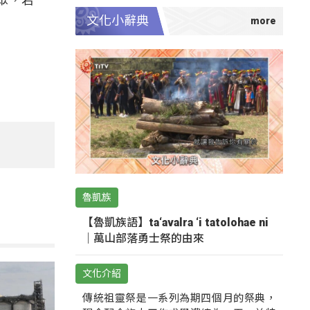
文化小辭典
魯凱族
【魯凱族語】ta‘avalra ‘i tatolohae ni
｜萬山部落勇士祭的由來
文化介紹
傳統祖靈祭是一系列為期四個月的祭典，