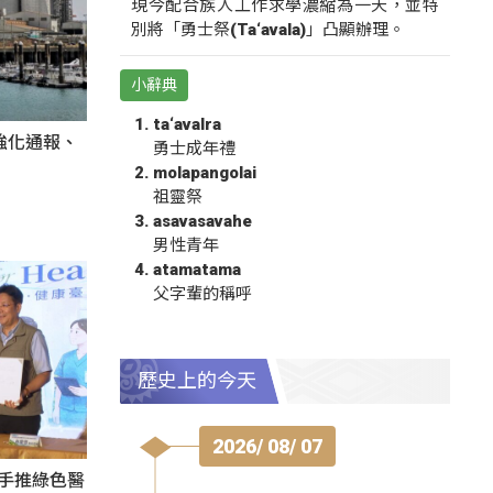
現今配合族人工作求學濃縮為一天，並特
別將「勇士祭(Ta‘avala)」凸顯辦理。
小辭典
ta‘avalra
強化通報、
勇士成年禮
molapangolai
祖靈祭
asavasavahe
男性青年
atamatama
父字輩的稱呼
歷史上的今天
2026/ 08/ 07
攜手推綠色醫