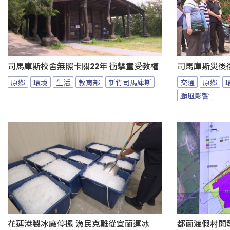
司馬庫斯校舍無照卡關22年 衝擊童受教權
司馬庫斯災後
原鄉
環境
生活
教育部
新竹司馬庫斯
交通
原鄉
颱風影響
花蓮港製冰廠停擺 漁民克難從宜蘭運冰
都蘭渡假村開