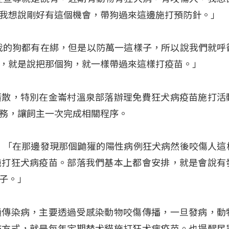
我想說剛好有這個機會，帶狗過來這邊施打預防針。」
我的狗都有在綁，但是以防萬一這樣子，所以說我們就呼
，就是說把那個狗，就一樣帶過來這樣打疫苗。」
擴散，特別在金崙村溫泉部落辦理免費狂犬病疫苗施打活
務，讓飼主一次完成相關程序
。
：「在那邊發現那個鼬獾的陽性病例狂犬病然後咬傷人這
施打狂犬病疫苗。部落我們基本上都會安排，就是會說有
子
。」
通傳染病，主要透過受感染動物咬傷傳播，一旦發病，動
防方式，就是每年定期替犬貓施打狂犬病疫苗
。也提醒民