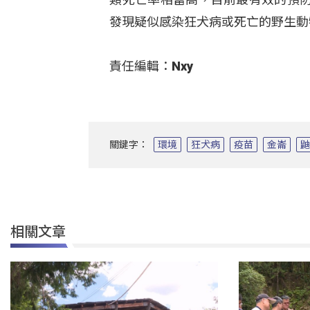
發現疑似感染狂犬病或死亡的野生動
責任編輯：Nxy
關鍵字：
環境
狂犬病
疫苗
金崙
相關文章