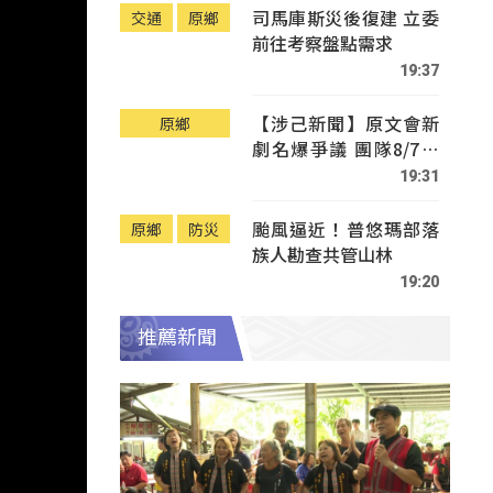
司馬庫斯災後復建 立委
交通
原鄉
前往考察盤點需求
19:37
【涉己新聞】原文會新
原鄉
劇名爆爭議 團隊8/7赴
Tafalong致歉
19:31
颱風逼近！普悠瑪部落
原鄉
防災
族人勘查共管山林
19:20
推薦新聞