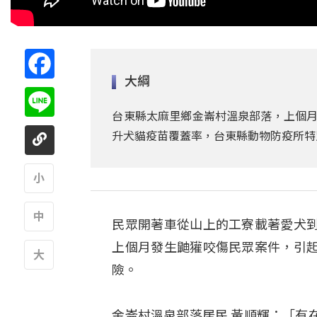
Facebook
大綱
Line
台東縣太麻里鄉金崙村溫泉部落，上個月
升犬貓疫苗覆蓋率，台東縣動物防疫所特
A
民眾開著車從山上的工寮載著愛犬
A
上個月發生鼬獾咬傷民眾案件，引
險。
A
金崙村溫泉部落居民 黃順輝：「有