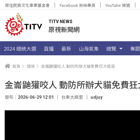
原住民族文化事業基金會
Facebook 粉絲專頁
YouTube 頻道
TITV NEWS
原視新聞網
2024 總統大選
直播
最新
山海氣象
總覽
專題
首頁
環境
金崙鼬獾咬人 動防所辦犬貓免費狂犬疫苗
金崙鼬獾咬人 動防所辦犬貓免費狂
發布：2026-06-29 12:01
台東太麻里
udjuy