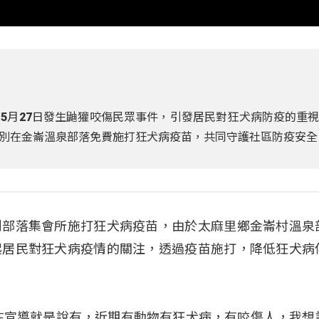
5月27日發生鼬獾咬傷民眾事件，引發居民對狂犬病防疫的重
別在金崙溫泉部落免費施打狂犬病疫苗，共同守護社區防疫安全
到部落集會所施打狂犬病疫苗，由於太麻里鄉金崙村溫泉
起居民對狂犬病疫情的關注，透過疫苗施打，降低狂犬病
在宣導就是說有，近期有動物有狂犬病，有咬傷人，我想