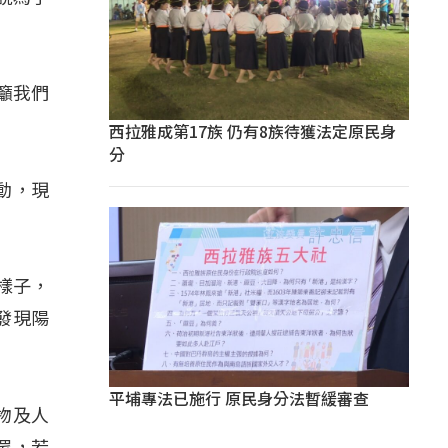
籲我們
西拉雅成第17族 仍有8族待獲法定原民身
分
動，現
樣子，
發現陽
平埔專法已施行 原民身分法暫緩審查
物及人
眾，若