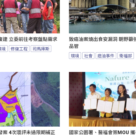
復建 立委前往考察盤點需求
致癌油案燒出食安漏洞 朝野籲
品管
環境
修復工程
司馬庫斯
環境
社會
癌油事件
衛福部
發案 4次環評未過限期補正
國家公園署、醫福會簽MOU 