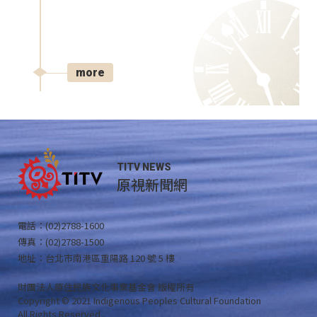
more
TITV NEWS
原視新聞網
電話：(02)2788-1600
傳真：(02)2788-1500
地址：台北市南港區重陽路 120 號 5 樓
財團法人原住民族文化事業基金會 版權所有
Copyright © 2021 Indigenous Peoples Cultural Foundation
All Rights Reserved .