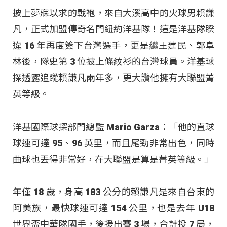
披上夢寐以求的戰袍，來自大溪高中的火球男賴謙
凡，正式加盟傳奇名門紐約洋基隊！這是洋基隊睽
違 16 年再度簽下台灣選手，更是繼王建民、郭阜
林後，隊史第 3 位披上條紋衫的台灣球員。洋基球
探透露追蹤賴謙凡兩年多，更大讚他擁有大聯盟菁
英等級。
洋基國際球探部門總監 Mario Garza：「他的直球
球速可達 95、96 英里，而且尾勁非常出色，同時
曲球也丟得非常好，在大聯盟是算是菁英等級
。」
年僅 18 歲，身高 183 公分的賴謙凡是來自台東的
阿美族，最快球速可達 154 公里，也是去年 U18
世界盃中華隊國手，後援出賽 3 場，合計投 7 局，