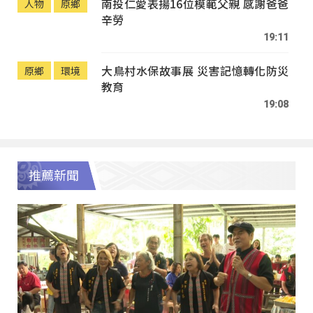
南投仁愛表揚16位模範父親 感謝爸爸
人物
原鄉
辛勞
19:11
大鳥村水保故事展 災害記憶轉化防災
原鄉
環境
教育
19:08
推薦新聞