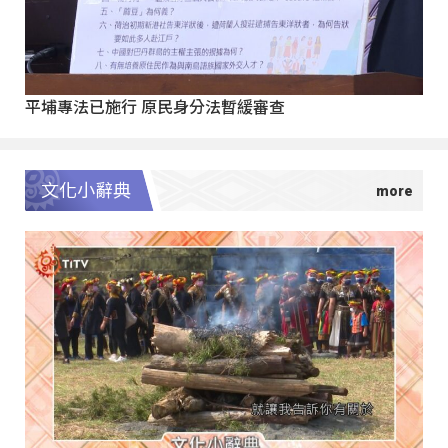
平埔專法已施行 原民身分法暫緩審查
文化小辭典