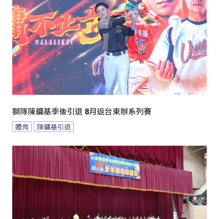
獅隊陳鏞基季後引退 8月返台東辦系列賽
體育
陳鏞基引退