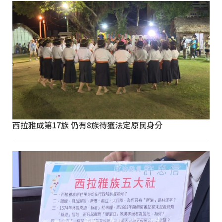
西拉雅成第17族 仍有8族待獲法定原民身分