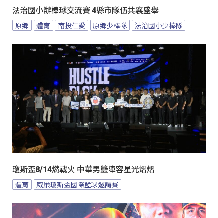
法治國小辦棒球交流賽 4縣市隊伍共襄盛舉
原鄉
體育
南投仁愛
原鄉少棒隊
法治國小少棒隊
瓊斯盃8/14燃戰火 中華男籃陣容星光熠熠
體育
威廉瓊斯盃國際籃球邀請賽