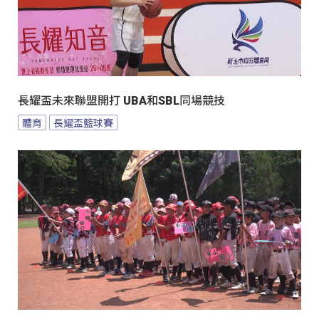
長耀盃未來聯盟開打 UBA和SBL同場競技
體育
長耀盃籃球賽