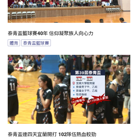
泰青盃籃球賽40年 信仰凝聚族人向心力
體育
泰青盃籃球賽
泰青盃連四天宜蘭開打 102隊伍熱血較勁