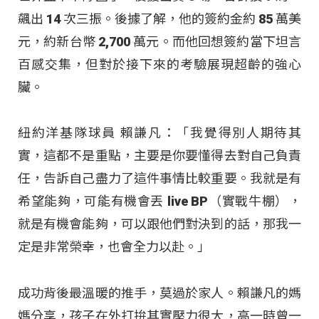
飆出 14 次三振
。後據了解，他的簽約金約 85 萬美
元，約新台幣 2,700 萬元
。而他回想簽約當下坦言
百感交集，但對於接下來的考驗展現超齡的強心
臟
。
紐約洋基隊球員 賴謙凡：「我覺得別人期待其
實，這都不是重點，主要是你要懂得去對自己負責
任，告訴自己盡力了這件事情比較重要。我就是有
希望能夠，可能有機會丟 live BP（實戰牛棚），
就是有機會能夠，可以跟他們對決到的話，那我一
定是非常榮幸，也會全力以赴。」
成功背後最溫暖的推手，莫過於家人
。賴謙凡的媽
媽分享，孩子在外打拚其實壓力很大，高一時曾一