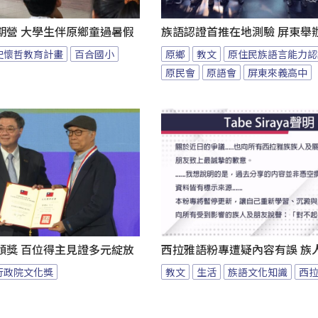
期營 大學生伴原鄉童過暑假
族語認證首推在地測驗 屏東舉
史懷哲教育計畫
百合國小
原鄉
教文
原住民族語言能力認
原民會
原語會
屏東來義高中
頒獎 百位得主見證多元綻放
西拉雅語粉專遭疑內容有誤 族
行政院文化獎
教文
生活
族語文化知識
西