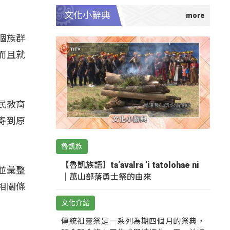
文化小辭典
個族群
而且就
民教育
寄到原
魯凱族
【魯凱族語】ta‘avalra ‘i tatolohae ni
並彙整
｜萬山部落勇士祭的由來
相關條
文化介紹
傳統祖靈祭是一系列為期四個月的祭典，