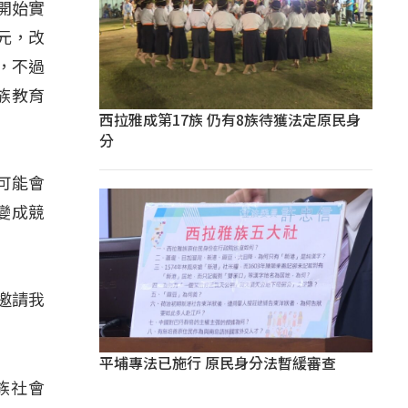
開始實
元，改
，不過
族教育
西拉雅成第17族 仍有8族待獲法定原民身
分
可能會
變成競
邀請我
平埔專法已施行 原民身分法暫緩審查
族社會