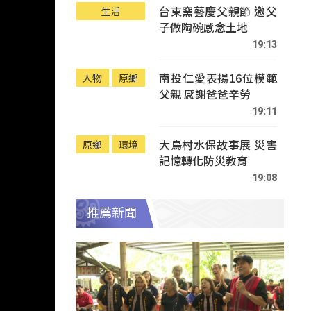
台東窯藝慶父親節 邀父
生活
子做陶碗感念土地
19:13
南投仁愛表揚16位模範
人物
原鄉
父親 感謝爸爸辛勞
19:11
大鳥村水保故事展 災害
原鄉
環境
記憶轉化防災教育
19:08
推薦新聞