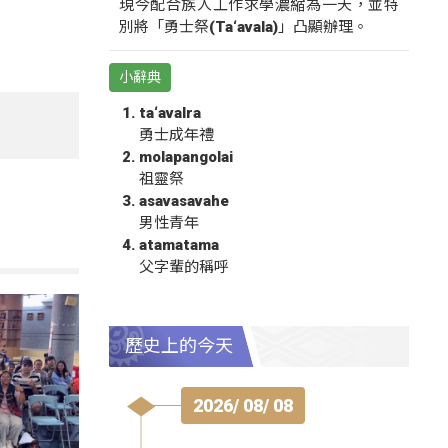
現今配合族人工作求學濃縮為一天，並特
別將「勇士祭(Ta‘avala)」凸顯辦理。
小辭典
ta‘avalra
勇士成年禮
molapangolai
祖靈祭
asavasavahe
男性青年
atamatama
父字輩的稱呼
歷史上的今天
2026/ 08/ 08