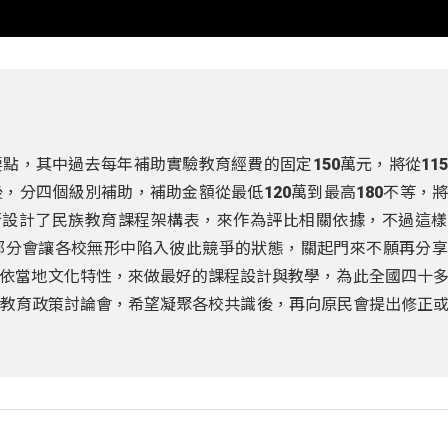
點，其中過去每年補助實驗教育經費的固定150萬元，將從11
，分四個級別補助，補助金額從最低120萬到最高180不等，
行設計了民族教育課程架構表，來作為評比相關依據，不過這
部分會讓各校無形中陷入彼此競爭的狀態，關起門來不願再分享
依當地文化特性，來做最好的課程設計與教學，為此全國四十
實驗教育政策討論會，希望凝聚各校共識後，再向原民會提出修正