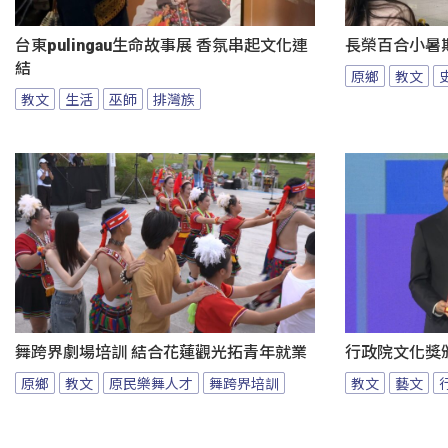
台東pulingau生命故事展 香氛串起文化連
長榮百合小暑
結
原鄉
教文
教文
生活
巫師
排灣族
舞跨界劇場培訓 結合花蓮觀光拓青年就業
行政院文化獎
原鄉
教文
原民樂舞人才
舞跨界培訓
教文
藝文