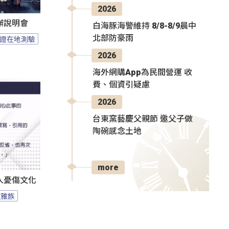
2026
辦說明會
白海豚海警維持 8/8-8/9晨中
北部防豪雨
證在地測驗
2026
海外網購App為民間營運 收
費、個資引疑慮
2026
台東窯藝慶父親節 邀父子做
陶碗感念土地
more
人憂傷文化
拉雅族