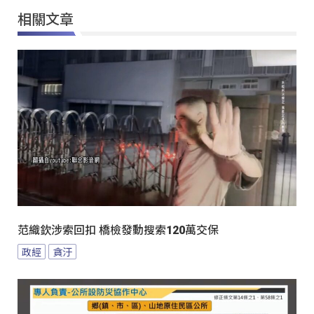
相關文章
范織欽涉索回扣 橋檢發動搜索120萬交保
政經
貪汙