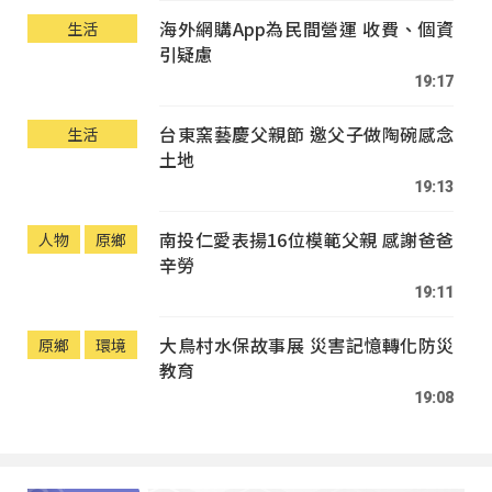
海外網購App為民間營運 收費、個資
生活
引疑慮
19:17
台東窯藝慶父親節 邀父子做陶碗感念
生活
土地
19:13
南投仁愛表揚16位模範父親 感謝爸爸
人物
原鄉
辛勞
19:11
大鳥村水保故事展 災害記憶轉化防災
原鄉
環境
教育
19:08