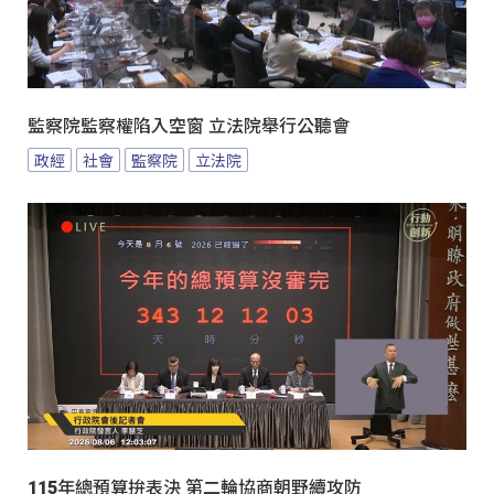
監察院監察權陷入空窗 立法院舉行公聽會
政經
社會
監察院
立法院
115年總預算拚表決 第二輪協商朝野續攻防