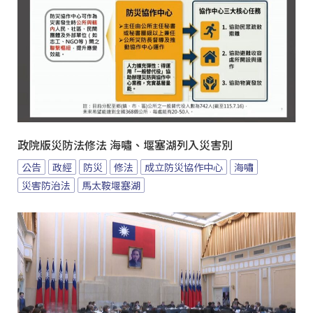
政院版災防法修法 海嘯、堰塞湖列入災害別
公告
政經
防災
修法
成立防災協作中心
海嘯
災害防治法
馬太鞍堰塞湖