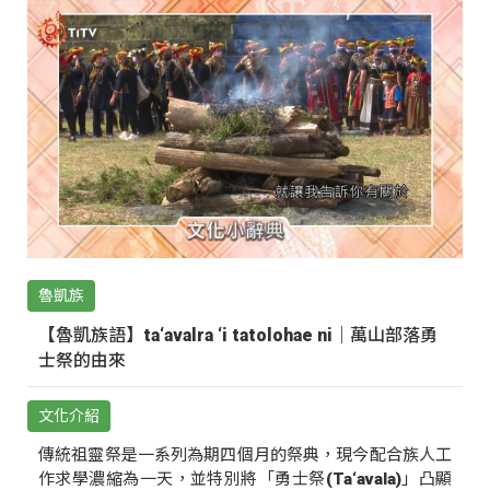
魯凱族
【魯凱族語】ta‘avalra ‘i tatolohae ni｜萬山部落勇
士祭的由來
文化介紹
傳統祖靈祭是一系列為期四個月的祭典，現今配合族人工
作求學濃縮為一天，並特別將「勇士祭(Ta‘avala)」凸顯