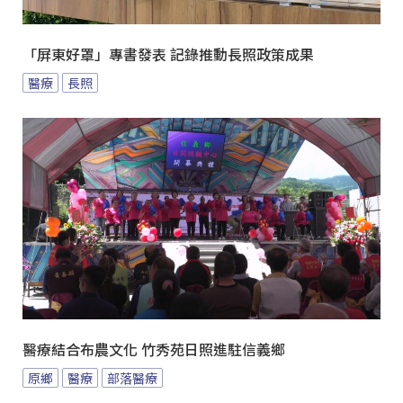
「屏東好罩」專書發表 記錄推動長照政策成果
醫療
長照
醫療結合布農文化 竹秀苑日照進駐信義鄉
原鄉
醫療
部落醫療