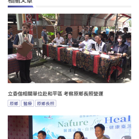
立委偕相關單位赴和平區 考察原鄉長照營運
原鄉
醫療
原鄉長照