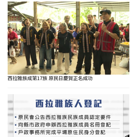
西拉雅族成第17族 原民日慶賀正名成功