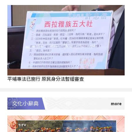
平埔專法已施行 原民身分法暫緩審查
文化小辭典