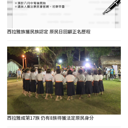
西拉雅族獲民族認定 原民日回顧正名歷程
西拉雅成第17族 仍有8族待獲法定原民身分