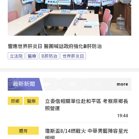
響應世界肝炎日 醫團喊話政府強化B肝防治
立法院
醫療
B肝防治
世界肝炎日
最新新聞
立委偕相關單位赴和平區 考察原鄉長
原鄉
醫療
照營運
19:44
瓊斯盃8/14燃戰火 中華男籃陣容星光
體育
熠熠